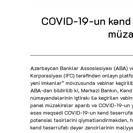
COVID-19-un kənd t
müzak
Azərbaycan Banklar Assosiasiyası (ABA) v
Korporasiyası (IFC) tərəfindən onlayn plat
yeni imkanlar” mövzusunda vebinar keçirilib
ABA-dan bildirilib ki, Mərkəzi Bankın, Kənd
nümayəndələrinin iştirakı ilə keçirilən ve
panel müzakirələr aparıb və COVID-19-un ya
əsas məqsədi COVID-19-un kənd təsərrüfatı
potensial təsirlərini qiymətləndirməkdən, h
kənd təsərrüfatı dəyər zəncirlərinin maliyyəl