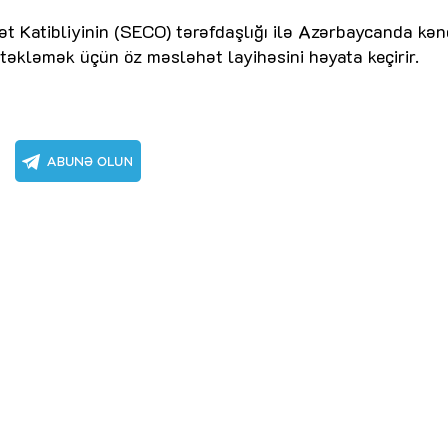
ət Katibliyinin (SECO) tərəfdaşlığı ilə Azərbaycanda kən
əstəkləmək üçün öz məsləhət layihəsini həyata keçirir.