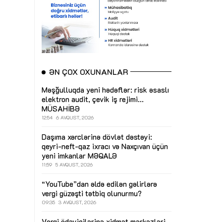
ƏN ÇOX OXUNANLAR
Məşğulluqda yeni hədəflər: risk əsaslı
elektron audit, çevik iş rejimi...
MÜSAHİBƏ
12:54
6 AVQUST, 2026
Daşıma xərclərinə dövlət dəstəyi:
qeyri-neft-qaz ixracı və Naxçıvan üçün
yeni imkanlar
MƏQALƏ
11:59
5 AVQUST, 2026
“YouTube”dan əldə edilən gəlirlərə
vergi güzəşti tətbiq olunurmu?
09:35
3 AVQUST, 2026
Vergi ödəyicilərinə xidmət mərkəzləri