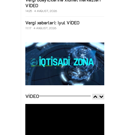
VİDEO
14:25
4 AVQUST, 2026
Vergi xəbərləri: iyul
VİDEO
11:17
4 AVQUST, 2026
VIDEO