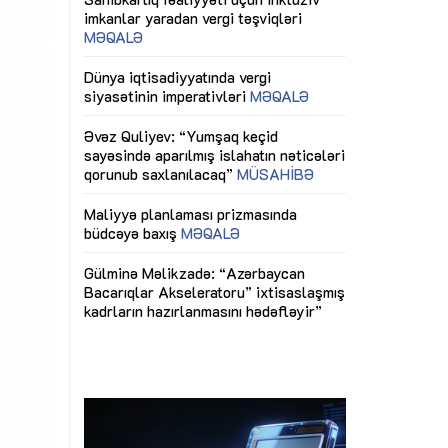
ericiliyinə
Dünya iqtisadiyyatında vergi
Nicat İmanov: "
ühitinin
siyasətinin imperativləri
MƏQALƏ
dəyişikliklər s
edir"
yaxşılaşdırılma
MÜSAHİBƏ
Əvəz Quliyev: “Yumşaq keçid
sayəsində aparılmış islahatın nəticələri
miz daha
qorunub saxlanılacaq”
MÜSAHİBƏ
Aytən Kərimov
, çevik və
inklüziv iş müh
dırmaqdır”
öyrənən komand
Maliyyə planlaması prizmasında
MÜSAHİBƏ
büdcəyə baxış
MƏQALƏ
tərəfdaşlığı
Azərbaycanda d
Gülminə Məlikzadə: “Azərbaycan
n ilk pilot
çərçivəsində hə
Bacarıqlar Akseleratoru” ixtisaslaşmış
layihə
VİDEO
kadrların hazırlanmasını hədəfləyir”
qaviləsi”
Aydın Hüseynov
renliyini
Azərbaycanın iq
andır”
təmin edən əsa
MÜSAHİBƏ