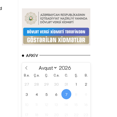
d
ARXIV
B.e.
Ç.a.
Ç.
C.a.
C.
Ş.
B.
27
28
29
30
31
1
2
3
4
5
6
7
8
9
10
11
12
13
14
15
16
17
18
19
20
21
22
23