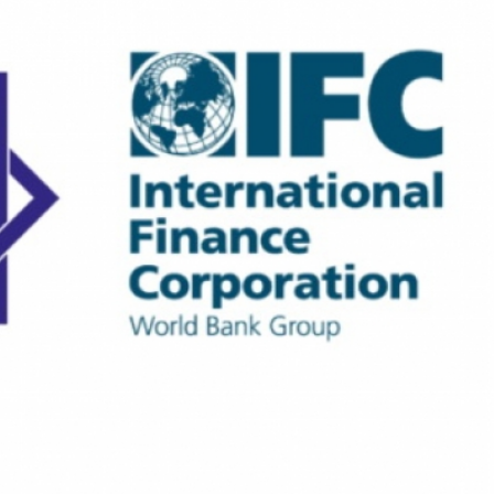
Dünya iqtisadiyyatında vergi
Nicat İmanov: "Vergi qanunv
siyasətinin imperativləri
MƏQALƏ
dəyişikliklər sahibkarlıq m
yaxşılaşdırılmasına xidmət 
MÜSAHİBƏ
Əvəz Quliyev: “Yumşaq keçid
sayəsində aparılmış islahatın nəticələri
qorunub saxlanılacaq”
MÜSAHİBƏ
Aytən Kərimova: “Məqsədi
inklüziv iş mühiti yaratmaq
öyrənən komanda formalaş
Maliyyə planlaması prizmasında
MÜSAHİBƏ
büdcəyə baxış
MƏQALƏ
Azərbaycanda dövlət-özəl 
Gülminə Məlikzadə: “Azərbaycan
çərçivəsində həyata keçirilə
Bacarıqlar Akseleratoru” ixtisaslaşmış
layihə
VİDEO
kadrların hazırlanmasını hədəfləyir”
Aydın Hüseynov: “Əsrin mü
Azərbaycanın iqtisadi suve
təmin edən əsas dayaqlard
MÜSAHİBƏ