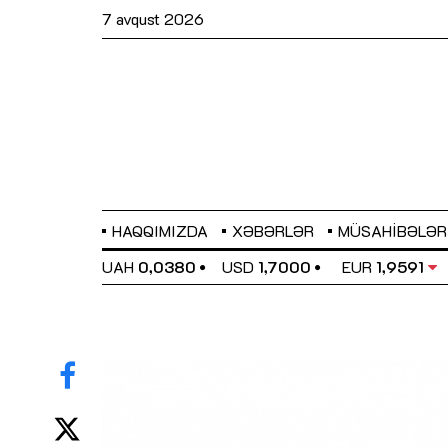
7 avqust 2026
HAQQIMIZDA
XƏBƏRLƏR
MÜSAHIBƏLƏR
EL
0,6489
UAH
0,0380
USD
1,7000
EUR
1,9591