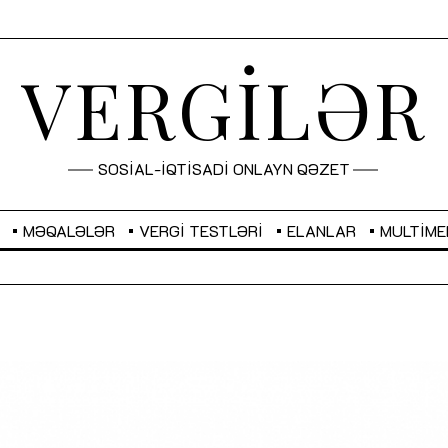
VERGİLƏR
SOSİAL-İQTİSADİ ONLAYN QƏZET
MƏQALƏLƏR
VERGI TESTLƏRI
ELANLAR
MULTIME
GBP
2,2873
RUB
2,0816
Sahibkarlıq fəaliyyəti üçün inklüziv
“Düzgün kommunikasiyanın
imkanlar yaradan vergi təşviqləri
real iş və sistemli fəaliyyə
MƏQALƏ
MÜSAHİBƏ