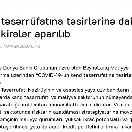
əsərrüfatına təsirlərinə da
irələr aparılıb
5 NOYABR 2020 16:42
ə Dünya Bankı Qrupunun üzvü olan Beynəlxalq Maliyyə
forma üzərindən “COVID-19-un kənd təsərrüfatına təsirlə
.
 Təsərrüfatı Nazirliyinin və assosiasiyaya üzv bankların
binarda kənd təsərrüfatı və maliyyə sektorunun nümayəndə
ratdığı problemlərə münasibətlərini bildiriblər. Vebinar
 sektorunda risklərin azaldılması strategiyalarına möv
əmçinin maliyyə qurumları, yüksək ixrac potensiallı və gə
əşdirilməsi yolu ilə aqrar kredit portfelini artırma imkan