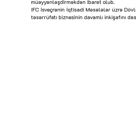
müəyyənləşdirməkdən ibarət olub.
IFC İsveçrənin İqtisadi Məsələlər üzrə Dövl
təsərrüfatı biznesinin davamlı inkişafını d