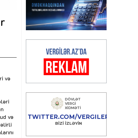
ir
ri və
ləri
ın
cud və
lirli
larını