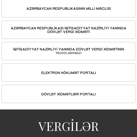
AZƏRBAYCAN RESPUBLİKASININ MİLLİ MƏCLİSİ
AZƏRBAYCAN RESPUBLİKASI İQTİSADİYYAT NAZİRLİYİ YANINDA
DÖVLƏT VERGİ XİDMƏTİ
İQTİSADİYYAT NAZİRLİYİ YANINDA DÖVLƏT VERGİ XİDMƏTİNİN
TƏDRİS MƏRKƏZİ
ELEKTRON HÖKUMƏT PORTALI
DÖVLƏT XİDMƏTLƏRİ PORTALI
VERGİLƏR