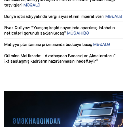
təşviqləri
MƏQALƏ
fə
lıq
Dünya iqtisadiyyatında vergi siyasətinin imperativləri
MƏQALƏ
Ni
mü
Əvəz Quliyev: “Yumşaq keçid sayəsində aparılmış islahatın
nəticələri qorunub saxlanılacaq”
MÜSAHİBƏ
Ay
ya
M
Maliyyə planlaması prizmasında büdcəyə baxış
MƏQALƏ
Az
Gülminə Məlikzadə: “Azərbaycan Bacarıqlar Akseleratoru”
ke
ixtisaslaşmış kadrların hazırlanmasını hədəfləyir”
Ay
su