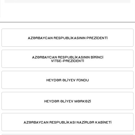
AZƏRBAYCAN RESPUBLİKASININ PREZİDENTİ
AZƏRBAYCAN RESPUBLİKASININ BİRİNCİ
VİTSE-PREZİDENTİ
HEYDƏR ƏLİYEV FONDU
HEYDƏR ƏLİYEV MƏRKƏZİ
AZƏRBAYCAN RESPUBLİKASI NAZİRLƏR KABİNETİ