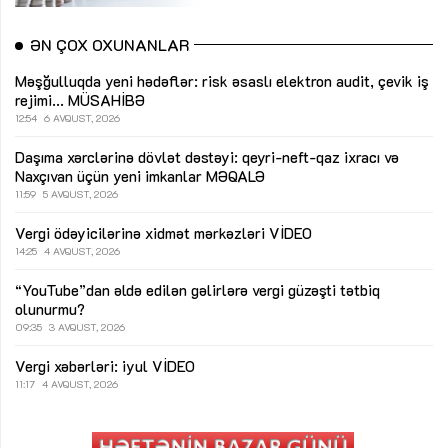
ƏN ÇOX OXUNANLAR
Məşğulluqda yeni hədəflər: risk əsaslı elektron audit, çevik iş
rejimi...
MÜSAHİBƏ
12:54
6 AVQUST, 2026
Daşıma xərclərinə dövlət dəstəyi: qeyri-neft-qaz ixracı və
Naxçıvan üçün yeni imkanlar
MƏQALƏ
11:59
5 AVQUST, 2026
Vergi ödəyicilərinə xidmət mərkəzləri
VİDEO
14:25
4 AVQUST, 2026
“YouTube”dan əldə edilən gəlirlərə vergi güzəşti tətbiq
olunurmu?
09:35
3 AVQUST, 2026
Vergi xəbərləri: iyul
VİDEO
11:17
4 AVQUST, 2026