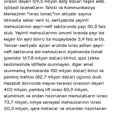
ixracın dəyəri 129,5 milyon ABŞ dolları təşkil edib.
İqtisadi İslahatların Təhlili və Kommunikasiya
Mərkəzinin “İxrac İcmalı”nın oktyabr sayına
istinadla xəbər verir ki, sentyabrda yeyinti
məhsullarının qeyri-neft sektorunda payı 30,5 faiz
olub. Yeyinti məhsullarının ümumi ixracda payı isə
keçən ilin eyni dövrü ilə müqayisədə 3,9 faiz artıb.
Yanvar-sentyabr ayları ərzində ixrac edilən qeyri-
neft sektoruna aid məhsulların siyahısında tomat
(pomidor 167,8 milyon dollar) birinci, qızıl (sikkə
kəsilməsində istifadə olunmayan, digər emal
olunmamış formalarda 150 milyon dollar) ikinci və
pambıq mahlıcı (82,7 milyon dollar) üçüncü olub.
Hesabat dövründə meyvə-tərəvəz ixracının dəyəri
402 milyon, pambıq lifi ixracı 83,9 milyon,
alüminium və ondan hazırlanan məmulatların ixracı
73,7 milyon, kimya sənayesi məhsullarının ixracı
60,3 milyon, qara metallar və onlardan hazırlanan