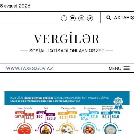
8 avqust 2026
AXTARIŞ
VERGİLƏR
SOSİAL-İQTİSADİ ONLAYN QƏZET
WWW.TAXES.GOV.AZ
MENU