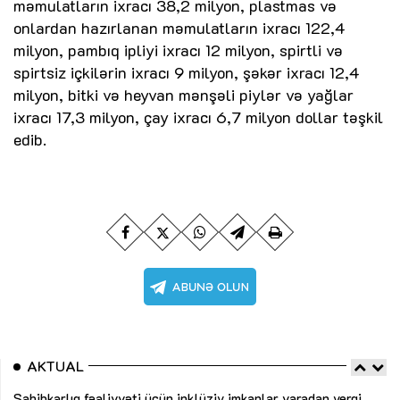
məmulatların ixracı 38,2 milyon, plastmas və
onlardan hazırlanan məmulatların ixracı 122,4
milyon, pambıq ipliyi ixracı 12 milyon, spirtli və
spirtsiz içkilərin ixracı 9 milyon, şəkər ixracı 12,4
milyon, bitki və heyvan mənşəli piylər və yağlar
ixracı 17,3 milyon, çay ixracı 6,7 milyon dollar təşkil
edib.
AKTUAL
Sahibkarlıq fəaliyyəti üçün inklüziv imkanlar yaradan vergi
“D