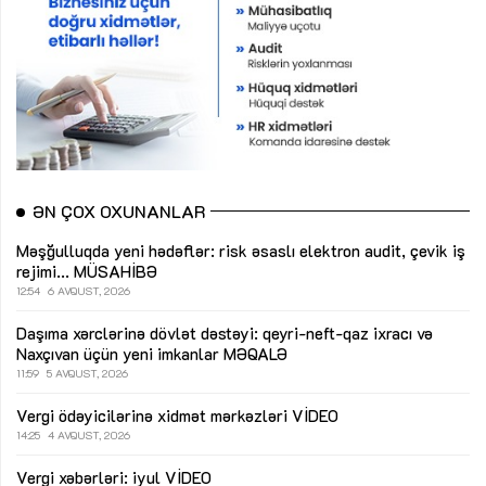
ƏN ÇOX OXUNANLAR
Məşğulluqda yeni hədəflər: risk əsaslı elektron audit, çevik iş
rejimi...
MÜSAHİBƏ
12:54
6 AVQUST, 2026
Daşıma xərclərinə dövlət dəstəyi: qeyri-neft-qaz ixracı və
Naxçıvan üçün yeni imkanlar
MƏQALƏ
11:59
5 AVQUST, 2026
Vergi ödəyicilərinə xidmət mərkəzləri
VİDEO
14:25
4 AVQUST, 2026
Vergi xəbərləri: iyul
VİDEO