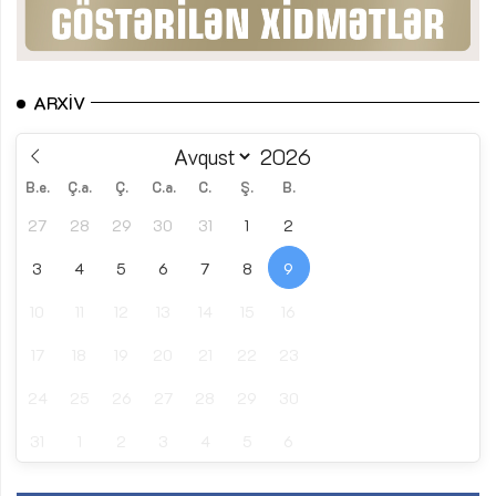
ARXIV
B.e.
Ç.a.
Ç.
C.a.
C.
Ş.
B.
27
28
29
30
31
1
2
3
4
5
6
7
8
9
10
11
12
13
14
15
16
17
18
19
20
21
22
23
24
25
26
27
28
29
30
31
1
2
3
4
5
6