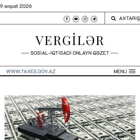
9 avqust 2026
AXTARIŞ
VERGİLƏR
SOSİAL-İQTİSADİ ONLAYN QƏZET
WWW.TAXES.GOV.AZ
MENU