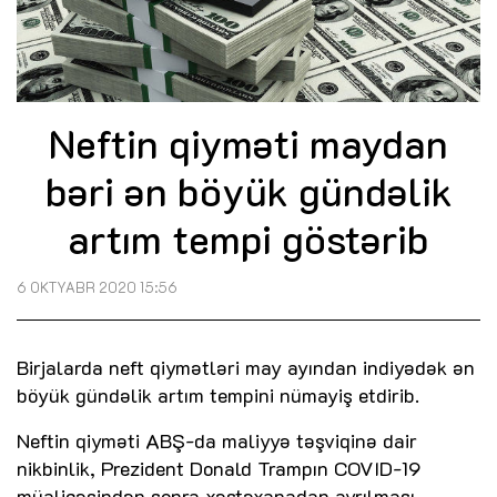
Neftin qiyməti maydan
bəri ən böyük gündəlik
artım tempi göstərib
6 OKTYABR 2020 15:56
Birjalarda neft qiymətləri may ayından indiyədək ən
böyük gündəlik artım tempini nümayiş etdirib.
Neftin qiyməti ABŞ-da maliyyə təşviqinə dair
nikbinlik, Prezident Donald Trampın COVID-19
müalicəsindən sonra xəstəxanadan ayrılması