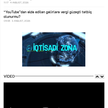
11:17
4 AVQUST, 2026
“YouTube”dan əldə edilən gəlirlərə vergi güzəşti tətbiq
olunurmu?
09:35
3 AVQUST, 2026
VIDEO