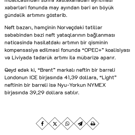
xəbərləri fonunda may ayından bəri ən böyük
gündəlik artımını göstərib.
Neft bazarı, həmçinin Norveçdəki tətillər
səbəbindən bəzi neft yataqlarının bağlanması
nəticəsində hasilatdakı artımın bir qisminin
kompensasiya edilməsi fonunda “OPEC+” koalisiyası
və Liviyada tədarük artımı ilə mübarizə aparır.
Qeyd edək ki, “Brent” markalı neftin bir barreli
Londonun ICE birjasında 41,39 dollara, “Light”
neftinin bir barreli isə Nyu-Yorkun NYMEX
birjasında 39,29 dollara satılır.