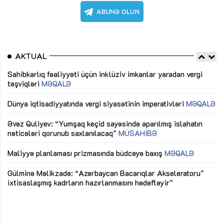
AKTUAL
Sahibkarlıq fəaliyyəti üçün inklüziv imkanlar yaradan vergi
“D
təşviqləri
MƏQALƏ
fə
lıq
Dünya iqtisadiyyatında vergi siyasətinin imperativləri
MƏQALƏ
Ni
mü
Əvəz Quliyev: “Yumşaq keçid sayəsində aparılmış islahatın
nəticələri qorunub saxlanılacaq”
MÜSAHİBƏ
Ay
ya
M
Maliyyə planlaması prizmasında büdcəyə baxış
MƏQALƏ
Az
Gülminə Məlikzadə: “Azərbaycan Bacarıqlar Akseleratoru”
ke
ixtisaslaşmış kadrların hazırlanmasını hədəfləyir”
Ay
su