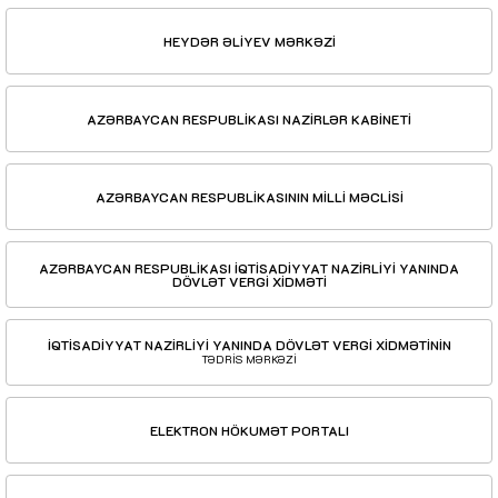
HEYDƏR ƏLİYEV MƏRKƏZİ
AZƏRBAYCAN RESPUBLİKASI NAZİRLƏR KABİNETİ
AZƏRBAYCAN RESPUBLİKASININ MİLLİ MƏCLİSİ
AZƏRBAYCAN RESPUBLİKASI İQTİSADİYYAT NAZİRLİYİ YANINDA
DÖVLƏT VERGİ XİDMƏTİ
İQTİSADİYYAT NAZİRLİYİ YANINDA DÖVLƏT VERGİ XİDMƏTİNİN
TƏDRİS MƏRKƏZİ
ELEKTRON HÖKUMƏT PORTALI