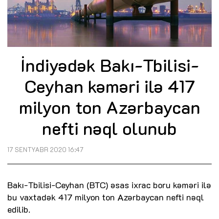
İndiyədək Bakı-Tbilisi-
Ceyhan kəməri ilə 417
milyon ton Azərbaycan
nefti nəql olunub
17 SENTYABR 2020 16:47
Bakı-Tbilisi-Ceyhan (BTC) əsas ixrac boru kəməri ilə
bu vaxtadək 417 milyon ton Azərbaycan nefti nəql
edilib.