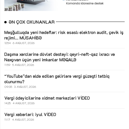
ƏN ÇOX OXUNANLAR
Məşğulluqda yeni hədəflər: risk əsaslı elektron audit, çevik iş
rejimi...
MÜSAHİBƏ
12:54
6 AVQUST, 2026
Daşıma xərclərinə dövlət dəstəyi: qeyri-neft-qaz ixracı və
Naxçıvan üçün yeni imkanlar
MƏQALƏ
11:59
5 AVQUST, 2026
“YouTube”dan əldə edilən gəlirlərə vergi güzəşti tətbiq
olunurmu?
09:35
3 AVQUST, 2026
Vergi ödəyicilərinə xidmət mərkəzləri
VİDEO
14:25
4 AVQUST, 2026
Vergi xəbərləri: iyul
VİDEO
11:17
4 AVQUST, 2026