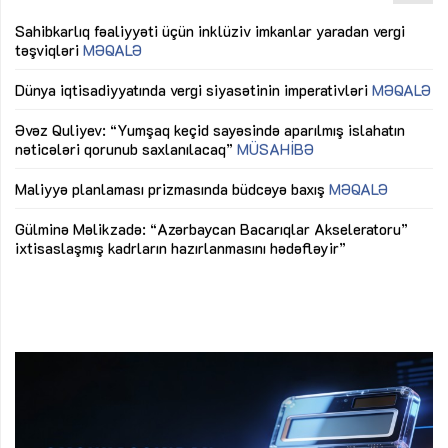
Sahibkarlıq fəaliyyəti üçün inklüziv imkanlar yaradan vergi
“D
təşviqləri
MƏQALƏ
fə
lıq
Dünya iqtisadiyyatında vergi siyasətinin imperativləri
MƏQALƏ
Ni
mü
Əvəz Quliyev: “Yumşaq keçid sayəsində aparılmış islahatın
nəticələri qorunub saxlanılacaq”
MÜSAHİBƏ
Ay
ya
M
Maliyyə planlaması prizmasında büdcəyə baxış
MƏQALƏ
Az
Gülminə Məlikzadə: “Azərbaycan Bacarıqlar Akseleratoru”
ke
ixtisaslaşmış kadrların hazırlanmasını hədəfləyir”
Ay
su