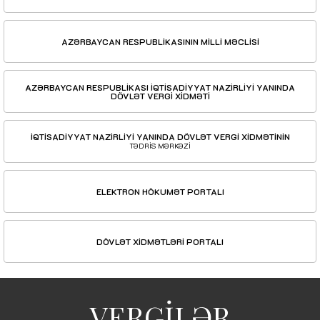
AZƏRBAYCAN RESPUBLİKASININ MİLLİ MƏCLİSİ
AZƏRBAYCAN RESPUBLİKASI İQTİSADİYYAT NAZİRLİYİ YANINDA
DÖVLƏT VERGİ XİDMƏTİ
İQTİSADİYYAT NAZİRLİYİ YANINDA DÖVLƏT VERGİ XİDMƏTİNİN
TƏDRİS MƏRKƏZİ
ELEKTRON HÖKUMƏT PORTALI
DÖVLƏT XİDMƏTLƏRİ PORTALI
VERGİLƏR