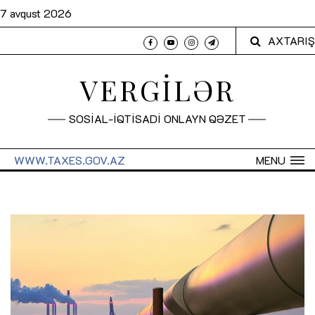
7 avqust 2026
AXTARIŞ
VERGİLƏR
SOSİAL-İQTİSADİ ONLAYN QƏZET
WWW.TAXES.GOV.AZ
MENU