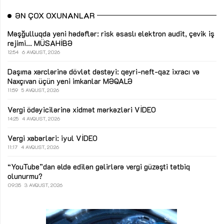
ƏN ÇOX OXUNANLAR
Məşğulluqda yeni hədəflər: risk əsaslı elektron audit, çevik iş
rejimi...
MÜSAHİBƏ
12:54
6 AVQUST, 2026
Daşıma xərclərinə dövlət dəstəyi: qeyri-neft-qaz ixracı və
Naxçıvan üçün yeni imkanlar
MƏQALƏ
11:59
5 AVQUST, 2026
Vergi ödəyicilərinə xidmət mərkəzləri
VİDEO
14:25
4 AVQUST, 2026
Vergi xəbərləri: iyul
VİDEO
11:17
4 AVQUST, 2026
“YouTube”dan əldə edilən gəlirlərə vergi güzəşti tətbiq
olunurmu?
09:35
3 AVQUST, 2026