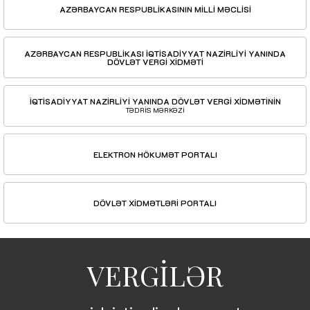
AZƏRBAYCAN RESPUBLİKASININ MİLLİ MƏCLİSİ
AZƏRBAYCAN RESPUBLİKASI İQTİSADİYYAT NAZİRLİYİ YANINDA
DÖVLƏT VERGİ XİDMƏTİ
İQTİSADİYYAT NAZİRLİYİ YANINDA DÖVLƏT VERGİ XİDMƏTİNİN
TƏDRİS MƏRKƏZİ
ELEKTRON HÖKUMƏT PORTALI
DÖVLƏT XİDMƏTLƏRİ PORTALI
VERGİLƏR