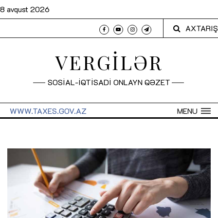
8 avqust 2026
AXTARIŞ
VERGİLƏR
SOSİAL-İQTİSADİ ONLAYN QƏZET
WWW.TAXES.GOV.AZ
MENU