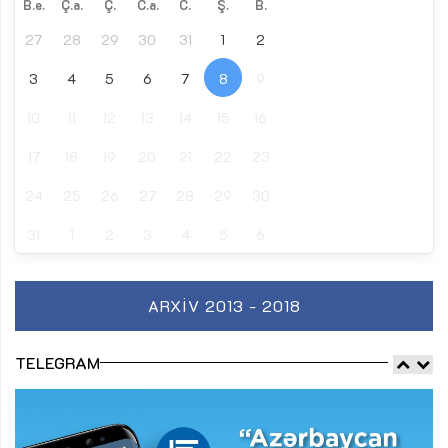
B.e.
Ç.a.
Ç.
C.a.
C.
Ş.
B.
27
28
29
30
31
1
2
3
4
5
6
7
8
9
10
11
12
13
14
15
16
17
18
19
20
21
22
23
24
25
26
27
28
29
30
31
1
2
3
4
5
6
ARXIV 2013 - 2018
TELEGRAM