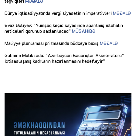
təşviqləri
MƏQALƏ
fə
lıq
Dünya iqtisadiyyatında vergi siyasətinin imperativləri
MƏQALƏ
Ni
mü
Əvəz Quliyev: “Yumşaq keçid sayəsində aparılmış islahatın
nəticələri qorunub saxlanılacaq”
MÜSAHİBƏ
Ay
ya
M
Maliyyə planlaması prizmasında büdcəyə baxış
MƏQALƏ
Az
Gülminə Məlikzadə: “Azərbaycan Bacarıqlar Akseleratoru”
ke
ixtisaslaşmış kadrların hazırlanmasını hədəfləyir”
Ay
su