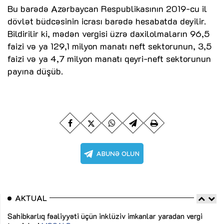
Bu barədə Azərbaycan Respublikasının 2019-cu il
dövlət büdcəsinin icrası barədə hesabatda deyilir.
Bildirilir ki, mədən vergisi üzrə daxilolmaların 96,5
faizi və ya 129,1 milyon manatı neft sektorunun, 3,5
faizi və ya 4,7 milyon manatı qeyri-neft sektorunun
payına düşüb.
AKTUAL
Sahibkarlıq fəaliyyəti üçün inklüziv imkanlar yaradan vergi
“D