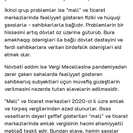
İkinci qrup problemlər isə "mall" və ticarət
mərkəzlərində fəaliyyət göstərən fiziki və hüquqi
şəxslərlə - sahibkarlarla bağlıdır. Problemlərin bir
hissəsini artıq dövlət öz üzərinə gütürüb. Bura
əməkhaqqı ödənişləri ilə bağlı dövlət dəstəyini və
fərdi sahibkarlara verilən birdəfəlik ödənişləri aid
etmək olar.
Növbəti addım isə Vergi Məcəlləsinə pandemiyadan
zərər çəkən sahələrdə fəaliyyət göstərən
sahibkarlıq subyektləri üçün müvafiq güzəştlərin
verilməsini nəzərdə tutan əlavələrin edilməsidir.
"Mall" və ticarət mərkəzləri 2020-ci il üzrə əmlak
və torpaq vergilərindən azad olunurlar. Əsas
vəsaitlərin dəyəri şəffaf göstərilən "mall" və ticarət
mərkəzlərində əmlak vergisinin həcmi əhəmiyyətli
məbləğ təşkil edir. Bundan əlavə, həmin şəxslər