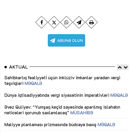
AKTUAL
Sahibkarlıq fəaliyyəti üçün inklüziv imkanlar yaradan vergi
“D
təşviqləri
MƏQALƏ
fə
lıq
Dünya iqtisadiyyatında vergi siyasətinin imperativləri
MƏQALƏ
Ni
mü
Əvəz Quliyev: “Yumşaq keçid sayəsində aparılmış islahatın
nəticələri qorunub saxlanılacaq”
MÜSAHİBƏ
Ay
ya
M
Maliyyə planlaması prizmasında büdcəyə baxış
MƏQALƏ