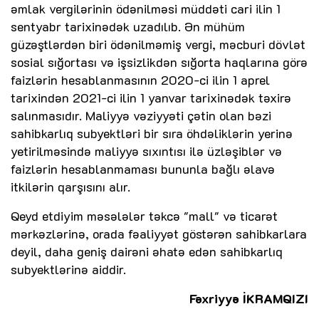
əmlak vergilərinin ödənilməsi müddəti cari ilin 1
sentyabr tarixinədək uzadılıb. Ən mühüm
güzəştlərdən biri ödənilməmiş vergi, məcburi dövlət
sosial sığortası və işsizlikdən sığorta haqlarına görə
faizlərin hesablanmasının 2020-ci ilin 1 aprel
tarixindən 2021-ci ilin 1 yanvar tarixinədək təxirə
salınmasıdır. Maliyyə vəziyyəti çətin olan bəzi
sahibkarlıq subyektləri bir sıra öhdəliklərin yerinə
yetirilməsində maliyyə sıxıntısı ilə üzləşiblər və
faizlərin hesablanmaması bununla bağlı əlavə
itkilərin qarşısını alır.
Qeyd etdiyim məsələlər təkcə "mall" və ticarət
mərkəzlərinə, orada fəaliyyət göstərən sahibkarlara
deyil, daha geniş dairəni əhatə edən sahibkarlıq
subyektlərinə aiddir.
Fəxriyyə İKRAMQIZI