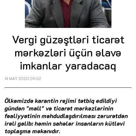
Vergi güzəştləri ticarət
mərkəzləri üçün əlavə
imkanlar yaradacaq
14 MAY 2020 09:52
Ölkəmizdə karantin rejimi tətbiq edildiyi
gündən "mall" və ticarət mərkəzlərinin
fəaliyyətinin məhdudlaşdırılması zərurətdən
irəli gəlib: həmin sahələr insanların kütləvi
toplaşma məkanıdır.