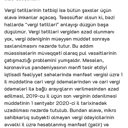
Vergi tətillərinin tətbiqi isə bütün şəxslər üçün
əlavə imkanlar açacaq. Təəssüflər olsun ki, bəzi
hallarda "vergi tətilləri" anlayışı düzgün başa
düşülmür. Vergi tətilləri vergidən azad olunmanı
yox, vergi ödənişinin müəyyən müddət sonraya
saxlanılmasını nəzərdə tutur. Bu addım
müəssisələrin müvəqqəti olaraq pul vəsaitlərinin
çatışmazlığı problemini yumşaldır. Məsələn,
koronavirus pandemiyasının mənfi təsir etdiyi
iqtisadi fəaliyyət sahələrində mənfəət vergisi üzrə 1
il müddətinə cari vergi ödəmələrindən və cari vergi
ödəmələri ilə bağlı arayışların verilməsindən azad
edilməsi, 2019-cu il üçün son verginin ödənilməsi
müddətinin 1 sentyabr 2020-ci il tarixinədək
uzadılması nəzərdə tutulub. Bundan əlavə, mikro
sahibkarlıq subyekti olmayan vergi ödəyicilərinin
əvvəlki il üzrə hesablanmış mənfəət (gəlir) və