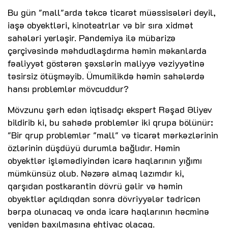
Bu gün "mall"arda təkcə ticarət müəssisələri deyil,
iaşə obyektləri, kinoteatrlar və bir sıra xidmət
sahələri yerləşir. Pandemiya ilə mübarizə
çərçivəsində məhdudlaşdırma həmin məkanlarda
fəaliyyət göstərən şəxslərin maliyyə vəziyyətinə
təsirsiz ötüşməyib. Ümumilikdə həmin sahələrdə
hansı problemlər mövcuddur?
Mövzunu şərh edən iqtisadçı ekspert Rəşad Əliyev
bildirib ki, bu sahədə problemlər iki qrupa bölünür:
"Bir qrup problemlər "mall" və ticarət mərkəzlərinin
özlərinin düşdüyü durumla bağlıdır. Həmin
obyektlər işləmədiyindən icarə haqlarının yığımı
mümkünsüz olub. Nəzərə almaq lazımdır ki,
qarşıdan postkarantin dövrü gəlir və həmin
obyektlər açıldıqdan sonra dövriyyələr tədricən
bərpa olunacaq və onda icarə haqlarının həcminə
yenidən baxılmasına ehtiyac olacaq.