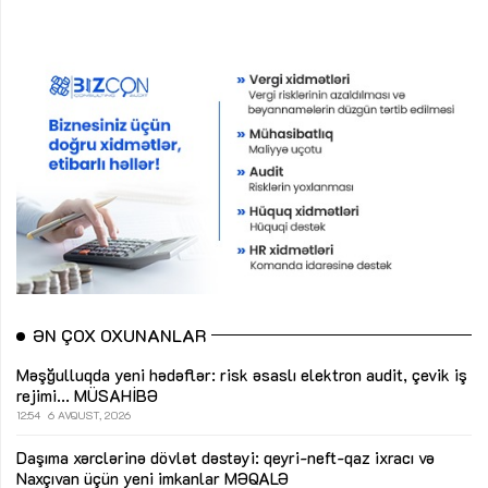
ƏN ÇOX OXUNANLAR
Məşğulluqda yeni hədəflər: risk əsaslı elektron audit, çevik iş
rejimi...
MÜSAHİBƏ
12:54
6 AVQUST, 2026
Daşıma xərclərinə dövlət dəstəyi: qeyri-neft-qaz ixracı və
Naxçıvan üçün yeni imkanlar
MƏQALƏ