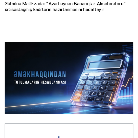
Az
Gülminə Məlikzadə: “Azərbaycan Bacarıqlar Akseleratoru”
ke
ixtisaslaşmış kadrların hazırlanmasını hədəfləyir”
Ay
su