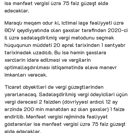
isə mənfəət vergisi üzrə 75 faiz güzəşt əldə
edəcəklər.
Maraqlı məqam odur ki, ictimai iaşə fəaliyyəti üzrə
ƏDV qeydiyyatında olan şəxslər tərəfindən 2020-ci
il üzrə sadələşdirilmiş vergi metodunu seçmək
hüququnun müddəti 20 aprel tarixindən 1 sentyabr
tarixinədək uzadılıb. Bu isə həmin şəxslərə
xərclərin idarə edilməsi və vergilərin
optimallaşdırılması istiqamətində əlavə manevr
imkanları verəcək.
Ticarət obyektləri də vergi güzəştlərindən
yararlanacaq. Sadələşdirilmiş vergi ödəyiciləri üçün
vergi dərəcəsi 2 faizdən (dövriyyəsi ardıcıl 12 ay
ərzində 200 min manatdan az olan şəxslər) 1 faizə
endirilib. Mənfəət vergisi rejimində fəaliyyət
göstərənlər isə mənfəət vergisi üzrə 75 faiz güzəşt
əldə edəcəklər.