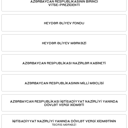
AZƏRBAYCAN RESPUBLİKASININ BİRİNCİ
VİTSE-PREZİDENTİ
HEYDƏR ƏLİYEV FONDU
HEYDƏR ƏLİYEV MƏRKƏZİ
AZƏRBAYCAN RESPUBLİKASI NAZİRLƏR KABİNETİ
AZƏRBAYCAN RESPUBLİKASININ MİLLİ MƏCLİSİ
AZƏRBAYCAN RESPUBLİKASI İQTİSADİYYAT NAZİRLİYİ YANINDA
DÖVLƏT VERGİ XİDMƏTİ
İQTİSADİYYAT NAZİRLİYİ YANINDA DÖVLƏT VERGİ XİDMƏTİNİN
TƏDRİS MƏRKƏZİ