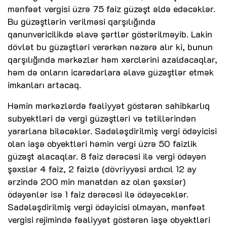
mənfəət vergisi üzrə 75 faiz güzəşt əldə edəcəklər.
Bu güzəştlərin verilməsi qarşılığında
qanunvericilikdə əlavə şərtlər göstərilməyib. Lakin
dövlət bu güzəştləri verərkən nəzərə alır ki, bunun
qarşılığında mərkəzlər həm xərclərini azaldacaqlar,
həm də onların icarədarlara əlavə güzəştlər etmək
imkanları artacaq.
Həmin mərkəzlərdə fəaliyyət göstərən sahibkarlıq
subyektləri də vergi güzəştləri və tətillərindən
yararlana biləcəklər. Sadələşdirilmiş vergi ödəyicisi
olan iaşə obyektləri həmin vergi üzrə 50 faizlik
güzəşt alacaqlar. 8 faiz dərəcəsi ilə vergi ödəyən
şəxslər 4 faiz, 2 faizlə (dövriyyəsi ardıcıl 12 ay
ərzində 200 min manatdan az olan şəxslər)
ödəyənlər isə 1 faiz dərəcəsi ilə ödəyəcəklər.
Sadələşdirilmiş vergi ödəyicisi olmayan, mənfəət
vergisi rejimində fəaliyyət göstərən iaşə obyektləri