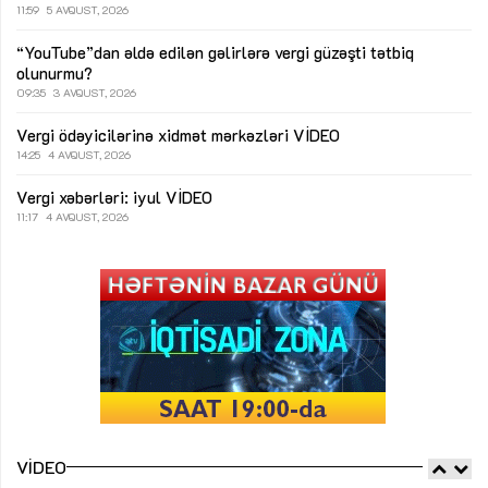
11:59
5 AVQUST, 2026
“YouTube”dan əldə edilən gəlirlərə vergi güzəşti tətbiq
olunurmu?
09:35
3 AVQUST, 2026
Vergi ödəyicilərinə xidmət mərkəzləri
VİDEO
14:25
4 AVQUST, 2026
Vergi xəbərləri: iyul
VİDEO
11:17
4 AVQUST, 2026
VIDEO