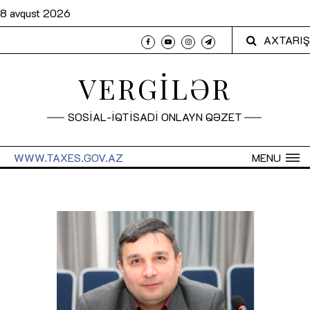
8 avqust 2026
AXTARIŞ
VERGİLƏR
SOSİAL-İQTİSADİ ONLAYN QƏZET
WWW.TAXES.GOV.AZ
MENU