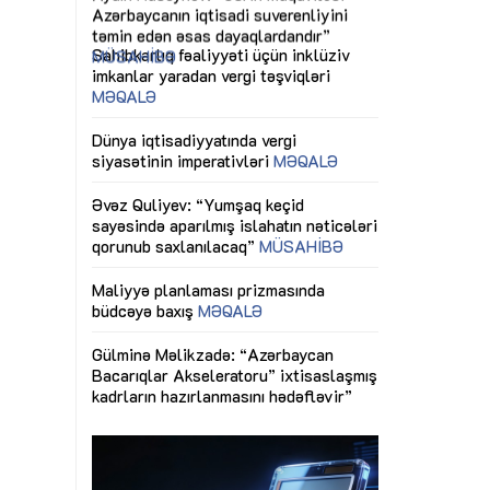
ericiliyinə
Dünya iqtisadiyyatında vergi
Nicat İmanov: "
ühitinin
siyasətinin imperativləri
MƏQALƏ
dəyişikliklər s
edir"
yaxşılaşdırılma
MÜSAHİBƏ
Əvəz Quliyev: “Yumşaq keçid
sayəsində aparılmış islahatın nəticələri
miz daha
qorunub saxlanılacaq”
MÜSAHİBƏ
Aytən Kərimov
, çevik və
inklüziv iş müh
dırmaqdır”
öyrənən komand
Maliyyə planlaması prizmasında
MÜSAHİBƏ
büdcəyə baxış
MƏQALƏ
tərəfdaşlığı
Azərbaycanda d
Gülminə Məlikzadə: “Azərbaycan
n ilk pilot
çərçivəsində hə
Bacarıqlar Akseleratoru” ixtisaslaşmış
layihə
VİDEO
kadrların hazırlanmasını hədəfləyir”
qaviləsi”
Aydın Hüseynov
renliyini
Azərbaycanın iq
andır”
təmin edən əsa
MÜSAHİBƏ