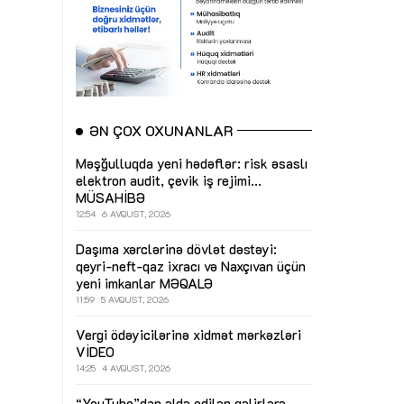
ƏN ÇOX OXUNANLAR
Məşğulluqda yeni hədəflər: risk əsaslı
elektron audit, çevik iş rejimi...
MÜSAHİBƏ
12:54
6 AVQUST, 2026
Daşıma xərclərinə dövlət dəstəyi:
qeyri-neft-qaz ixracı və Naxçıvan üçün
yeni imkanlar
MƏQALƏ
11:59
5 AVQUST, 2026
Vergi ödəyicilərinə xidmət mərkəzləri
VİDEO
14:25
4 AVQUST, 2026
“YouTube”dan əldə edilən gəlirlərə