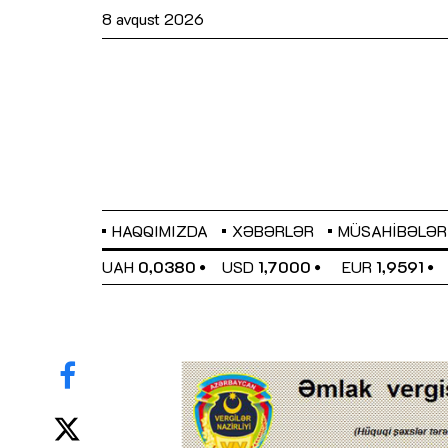
8 avqust 2026
HAQQIMIZDA
XƏBƏRLƏR
MÜSAHIBƏLƏR
EL
0,6489
UAH
0,0380
USD
1,7000
EUR
1,9591