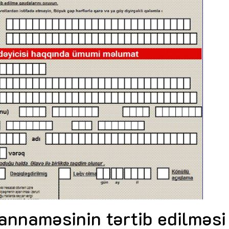
Dünya iqtisadiyyatında vergi
Nicat İmanov: "Vergi qanunv
siyasətinin imperativləri
MƏQALƏ
dəyişikliklər sahibkarlıq m
yaxşılaşdırılmasına xidmət 
MÜSAHİBƏ
Əvəz Quliyev: “Yumşaq keçid
sayəsində aparılmış islahatın nəticələri
qorunub saxlanılacaq”
MÜSAHİBƏ
Aytən Kərimova: “Məqsədi
inklüziv iş mühiti yaratmaq
öyrənən komanda formalaş
Maliyyə planlaması prizmasında
MÜSAHİBƏ
büdcəyə baxış
MƏQALƏ
Azərbaycanda dövlət-özəl 
Gülminə Məlikzadə: “Azərbaycan
çərçivəsində həyata keçirilə
Bacarıqlar Akseleratoru” ixtisaslaşmış
layihə
VİDEO
kadrların hazırlanmasını hədəfləyir”
Aydın Hüseynov: “Əsrin mü
Azərbaycanın iqtisadi suve
təmin edən əsas dayaqlard
MÜSAHİBƏ
annaməsinin tərtib edilməsi