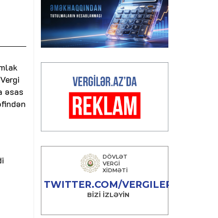
əmlak
 Vergi
a əsas
əfindən
i