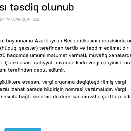
sı təsdiq olunub
24 YANVAR 2019 13:12
ən, bəyannamə Azərbaycan Respublikasının ərazisində 
i (hüquqi şəxslər) tərəfindən tərtib və təqdim edilməlidir.
 özü haqqında ümumi məlumat verməli, müvafiq xanalard
r. Çünki əsas fəaliyyət növünün kodu vergi ödəyicisi tər
nı tərəfindən qəbul edilmir.
ikliklərə əsasən, vergi orqanına dəqiqləşdirilmiş vergi
lı izahat barədə bildirişin nömrəsi yazılmalıdır. Vergi
ası ilə bağlı xanaları doldurarkən müvafiq şərtlərə cidd