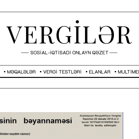
VERGİLƏR
SOSİAL-İQTİSADİ ONLAYN QƏZET
MƏQALƏLƏR
VERGI TESTLƏRI
ELANLAR
MULTIME
GBP
2,2873
RUB
2,0816
Sahibkarlıq fəaliyyəti üçün inklüziv
“Düzgün kommunikasiyanın
imkanlar yaradan vergi təşviqləri
real iş və sistemli fəaliyyə
MƏQALƏ
MÜSAHİBƏ