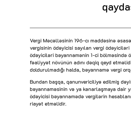
qayda
Vergi Məcəlləsinin 196-cı maddəsinə əsas
vergisinin ödəyicisi sayılan vergi ödəyicilər
ödəyiciləri bəyannamənin 1-ci bölməsində
fəaliyyət növünün adını dəqiq qeyd etməlidi
doldurulmadığı halda, bəyannamə vergi orqa
Bundan başqa, qanunvericiliyə edilmiş dəyiş
bəyannaməsinin və ya kənarlaşmaya dair yazı
ödəyicisi bəyannamədə vergilərin hesablanm
riayət etməlidir.