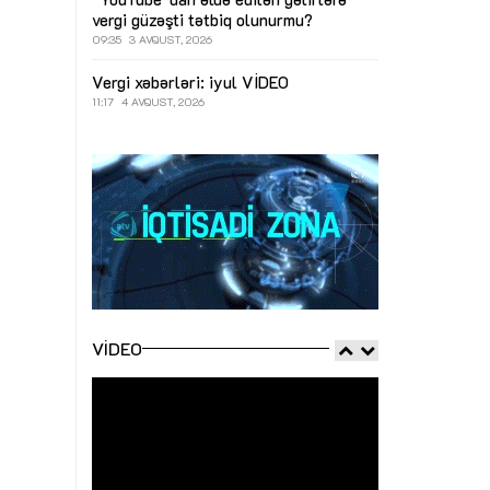
vergi güzəşti tətbiq olunurmu?
09:35
3 AVQUST, 2026
Vergi xəbərləri: iyul
VİDEO
11:17
4 AVQUST, 2026
VIDEO