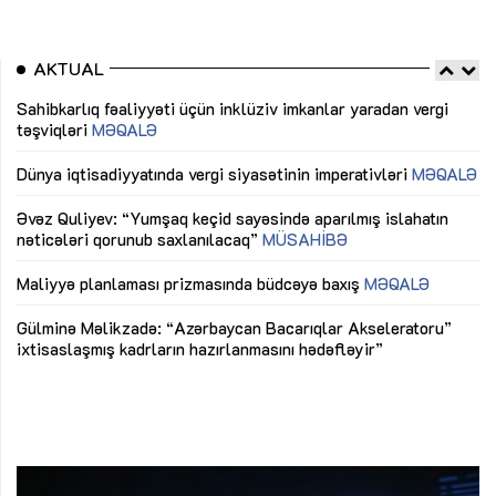
AKTUAL
Sahibkarlıq fəaliyyəti üçün inklüziv imkanlar yaradan vergi
“D
təşviqləri
MƏQALƏ
fə
lıq
Dünya iqtisadiyyatında vergi siyasətinin imperativləri
MƏQALƏ
Ni
mü
Əvəz Quliyev: “Yumşaq keçid sayəsində aparılmış islahatın
nəticələri qorunub saxlanılacaq”
MÜSAHİBƏ
Ay
ya
M
Maliyyə planlaması prizmasında büdcəyə baxış
MƏQALƏ
Az
Gülminə Məlikzadə: “Azərbaycan Bacarıqlar Akseleratoru”
ke
ixtisaslaşmış kadrların hazırlanmasını hədəfləyir”
Ay
su