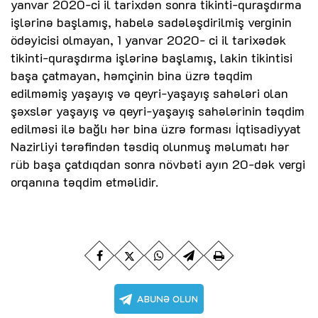
yanvar 2020-ci il tarixdən sonra tikinti-quraşdırma
işlərinə başlamış, habelə sadələşdirilmiş verginin
ödəyicisi olmayan, 1 yanvar 2020- ci il tarixədək
tikinti-quraşdırma işlərinə başlamış, lakin tikintisi
başa çatmayan, həmçinin bina üzrə təqdim
edilməmiş yaşayış və qeyri-yaşayış sahələri olan
şəxslər yaşayış və qeyri-yaşayış sahələrinin təqdim
edilməsi ilə bağlı hər bina üzrə forması İqtisadiyyat
Nazirliyi tərəfindən təsdiq olunmuş məlumatı hər
rüb başa çatdıqdan sonra növbəti ayın 20-dək vergi
orqanına təqdim etməlidir.