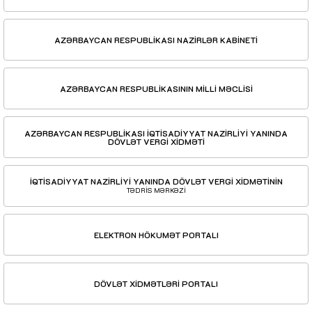
AZƏRBAYCAN RESPUBLİKASI NAZİRLƏR KABİNETİ
AZƏRBAYCAN RESPUBLİKASININ MİLLİ MƏCLİSİ
AZƏRBAYCAN RESPUBLİKASI İQTİSADİYYAT NAZİRLİYİ YANINDA
DÖVLƏT VERGİ XİDMƏTİ
İQTİSADİYYAT NAZİRLİYİ YANINDA DÖVLƏT VERGİ XİDMƏTİNİN
TƏDRİS MƏRKƏZİ
ELEKTRON HÖKUMƏT PORTALI
DÖVLƏT XİDMƏTLƏRİ PORTALI