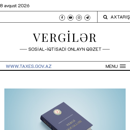
8 avqust 2026
AXTARIŞ
VERGİLƏR
SOSİAL-İQTİSADİ ONLAYN QƏZET
WWW.TAXES.GOV.AZ
MENU