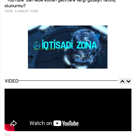
olunurmu?
09:35
3 AVQUST, 2026
VIDEO