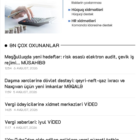
ƏN ÇOX OXUNANLAR
Məşğulluqda yeni hədəflər: risk əsaslı elektron audit, çevik iş
rejimi...
MÜSAHİBƏ
12:54
6 AVQUST, 2026
Daşıma xərclərinə dövlət dəstəyi: qeyri-neft-qaz ixracı və
Naxçıvan üçün yeni imkanlar
MƏQALƏ
11:59
5 AVQUST, 2026
Vergi ödəyicilərinə xidmət mərkəzləri
VİDEO
14:25
4 AVQUST, 2026
Vergi xəbərləri: iyul
VİDEO
11:17
4 AVQUST, 2026
“YouTube”dan əldə edilən gəlirlərə vergi güzəşti tətbiq