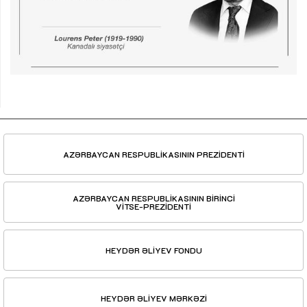
AZƏRBAYCAN RESPUBLİKASININ PREZİDENTİ
AZƏRBAYCAN RESPUBLİKASININ BİRİNCİ
VİTSE-PREZİDENTİ
HEYDƏR ƏLİYEV FONDU
HEYDƏR ƏLİYEV MƏRKƏZİ