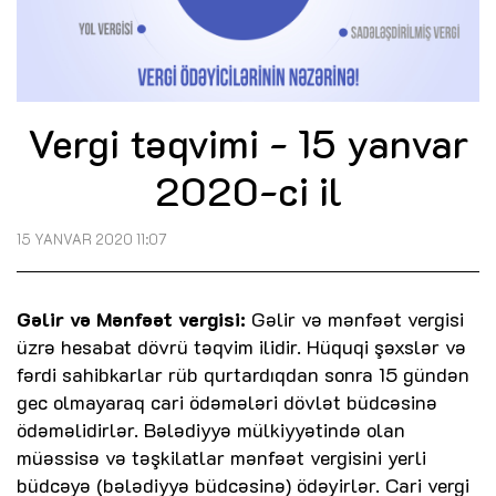
Vergi təqvimi - 15 yanvar
2020-ci il
15 YANVAR 2020 11:07
Gəlir və Mənfəət vergisi:
Gəlir və mənfəət vergisi
üzrə hesabat dövrü təqvim ilidir. Hüquqi şəxslər və
fərdi sahibkarlar rüb qurtardıqdan sonra 15 gündən
gec olmayaraq cari ödəmələri dövlət büdcəsinə
ödəməlidirlər. Bələdiyyə mülkiyyətində olan
müəssisə və təşkilatlar mənfəət vergisini yerli
büdcəyə (bələdiyyə büdcəsinə) ödəyirlər. Cari vergi