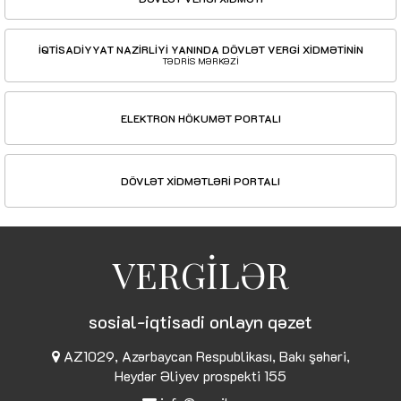
İQTİSADİYYAT NAZİRLİYİ YANINDA DÖVLƏT VERGİ XİDMƏTİNİN
TƏDRİS MƏRKƏZİ
ELEKTRON HÖKUMƏT PORTALI
DÖVLƏT XİDMƏTLƏRİ PORTALI
VERGİLƏR
sosial-iqtisadi onlayn qəzet
AZ1029, Azərbaycan Respublikası, Bakı şəhəri,
Heydər Əliyev prospekti 155