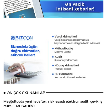
ƏN ÇOX OXUNANLAR
Məşğulluqda yeni hədəflər: risk əsaslı elektron audit, çevik iş
rejimi...
MÜSAHİBƏ