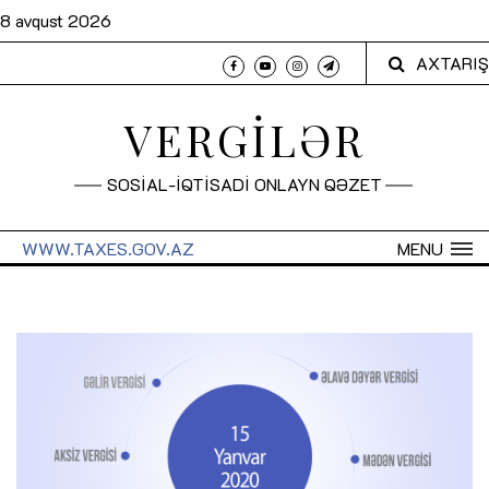
8 avqust 2026
AXTARIŞ
VERGİLƏR
SOSİAL-İQTİSADİ ONLAYN QƏZET
WWW.TAXES.GOV.AZ
MENU