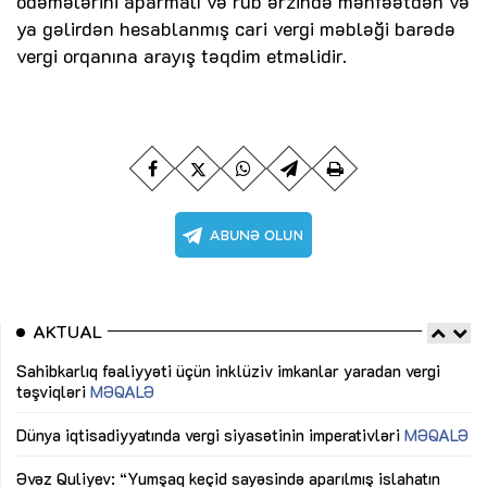
ödəmələrini aparmalı və rüb ərzində mənfəətdən və
ya gəlirdən hesablanmış cari vergi məbləği barədə
vergi orqanına arayış təqdim etməlidir.
AKTUAL
Sahibkarlıq fəaliyyəti üçün inklüziv imkanlar yaradan vergi
“D
təşviqləri
MƏQALƏ
fə
lıq
Dünya iqtisadiyyatında vergi siyasətinin imperativləri
MƏQALƏ
Ni
mü
Əvəz Quliyev: “Yumşaq keçid sayəsində aparılmış islahatın