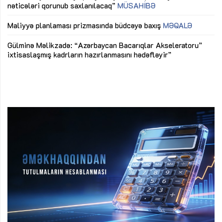
nəticələri qorunub saxlanılacaq”
MÜSAHİBƏ
Ay
ya
M
Maliyyə planlaması prizmasında büdcəyə baxış
MƏQALƏ
Az
Gülminə Məlikzadə: “Azərbaycan Bacarıqlar Akseleratoru”
ke
ixtisaslaşmış kadrların hazırlanmasını hədəfləyir”
Ay
su