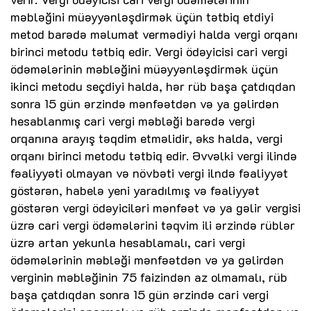
məbləğini müəyyənləşdirmək üçün tətbiq etdiyi
metod barədə məlumat vermədiyi halda vergi orqanı
birinci metodu tətbiq edir. Vergi ödəyicisi cari vergi
ödəmələrinin məbləğini müəyyənləşdirmək üçün
ikinci metodu seçdiyi halda, hər rüb başa çatdıqdan
sonra 15 gün ərzində mənfəətdən və ya gəlirdən
hesablanmış cari vergi məbləği barədə vergi
orqanına arayış təqdim etməlidir, əks halda, vergi
orqanı birinci metodu tətbiq edir. Əvvəlki vergi ilində
fəaliyyəti olmayan və növbəti vergi ilndə fəaliyyət
göstərən, habelə yeni yaradılmış və fəaliyyət
göstərən vergi ödəyiciləri mənfəət və ya gəlir vergisi
üzrə cari vergi ödəmələrini təqvim ili ərzində rüblər
üzrə artan yekunla hesablamalı, cari vergi
ödəmələrinin məbləği mənfəətdən və ya gəlirdən
verginin məbləğinin 75 faizindən az olmamalı, rüb
başa çatdıqdan sonra 15 gün ərzində cari vergi