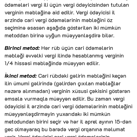
ödəmələri vergi ili üçün vergi ödəyicisindən tutulan
verginin məbləğinə aid edilir. Vergi ödəyicisi il
ərzində cari vergi ödəmələrinin məbləğini öz
seçiminə əsasən aşağıda göstərilən iki mümkün
metoddan birinə uyğun müəyyənləşdirə bilər.
Birinci metod:
Hər rüb üçün cari ödəmələrin
məbləği əvvəlki vergi ilində hesablanmış verginin
1/4 hissəsi məbləğində müəyyən edilir.
İkinci metod:
Cari rübdəki gəlirin məbləğini keçən
ilin ümumi gəlirində (gəlirdən çıxılan məbləğlər
nəzərə alınmadan) verginin xüsusi çəkisini göstərən
əmsala vurmaqla müəyyən edilir. Bu zaman vergi
ödəyicisi il ərzində cari vergi ödəmələrinin məbləğini
müəyyənləşdirməyin yuxarıdakı iki mümkün
metodundan birini seçir və hər il aprel ayının 15-dən
gec olmayaraq bu barədə vergi orqanına məlumat
verir. Vergi ödəyicisi cari vergi ödəmələrinin