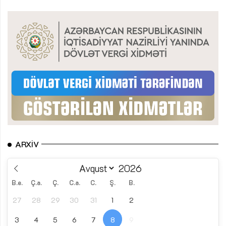
ARXIV
B.e.
Ç.a.
Ç.
C.a.
C.
Ş.
B.
27
28
29
30
31
1
2
3
4
5
6
7
8
9