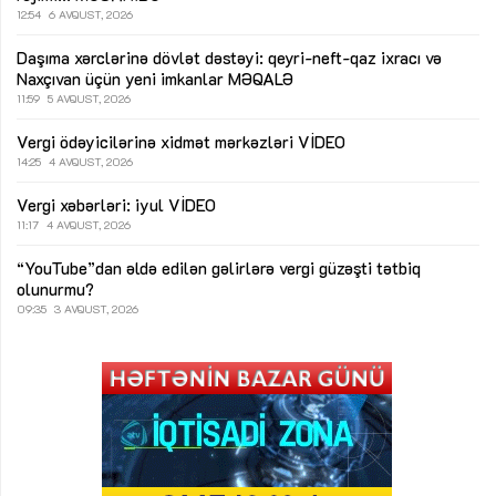
12:54
6 AVQUST, 2026
Daşıma xərclərinə dövlət dəstəyi: qeyri-neft-qaz ixracı və
Naxçıvan üçün yeni imkanlar
MƏQALƏ
11:59
5 AVQUST, 2026
Vergi ödəyicilərinə xidmət mərkəzləri
VİDEO
14:25
4 AVQUST, 2026
Vergi xəbərləri: iyul
VİDEO
11:17
4 AVQUST, 2026
“YouTube”dan əldə edilən gəlirlərə vergi güzəşti tətbiq
olunurmu?
09:35
3 AVQUST, 2026