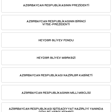
AZƏRBAYCAN RESPUBLİKASININ PREZİDENTİ
AZƏRBAYCAN RESPUBLİKASININ BİRİNCİ
VİTSE-PREZİDENTİ
HEYDƏR ƏLİYEV FONDU
HEYDƏR ƏLİYEV MƏRKƏZİ
AZƏRBAYCAN RESPUBLİKASI NAZİRLƏR KABİNETİ
AZƏRBAYCAN RESPUBLİKASININ MİLLİ MƏCLİSİ
AZƏRBAYCAN RESPUBLİKASI İQTİSADİYYAT NAZİRLİYİ YANINDA
DÖVLƏT VERGİ XİDMƏTİ