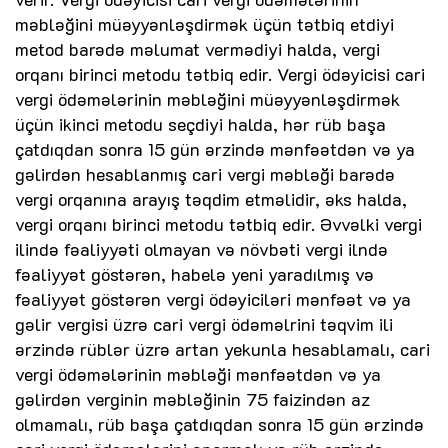
məbləğini müəyyənləşdirmək üçün tətbiq etdiyi
metod barədə məlumat vermədiyi halda, vergi
orqanı birinci metodu tətbiq edir. Vergi ödəyicisi cari
vergi ödəmələrinin məbləğini müəyyənləşdirmək
üçün ikinci metodu seçdiyi halda, hər rüb başa
çatdıqdan sonra 15 gün ərzində mənfəətdən və ya
gəlirdən hesablanmış cari vergi məbləği barədə
vergi orqanına arayış təqdim etməlidir, əks halda,
vergi orqanı birinci metodu tətbiq edir. Əvvəlki vergi
ilində fəaliyyəti olmayan və növbəti vergi ilndə
fəaliyyət göstərən, habelə yeni yaradılmış və
fəaliyyət göstərən vergi ödəyiciləri mənfəət və ya
gəlir vergisi üzrə cari vergi ödəməlrini təqvim ili
ərzində rüblər üzrə artan yekunla hesablamalı, cari
vergi ödəmələrinin məbləği mənfəətdən və ya
gəlirdən verginin məbləğinin 75 faizindən az
olmamalı, rüb başa çatdıqdan sonra 15 gün ərzində