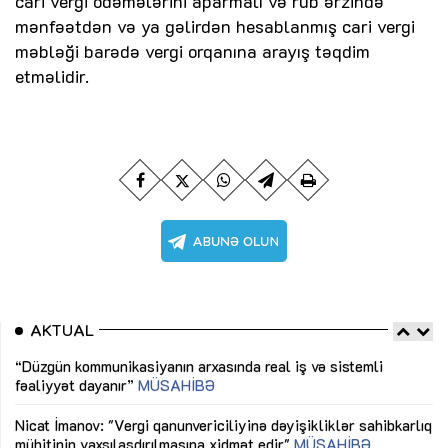
cari vergi ödəmələrini aparmalı və rüb ərzində
mənfəətdən və ya gəlirdən hesablanmış cari vergi
məbləği barədə vergi orqanına arayış təqdim
etməlidir.
AKTUAL
“Düzgün kommunikasiyanın arxasında real iş və sistemli
Sa
fəaliyyət dayanır”
MÜSAHİBƏ
tə
LƏ
Nicat İmanov: "Vergi qanunvericiliyinə dəyişikliklər sahibkarlıq
Dü
mühitinin yaxşılaşdırılmasına xidmət edir"
MÜSAHİBƏ