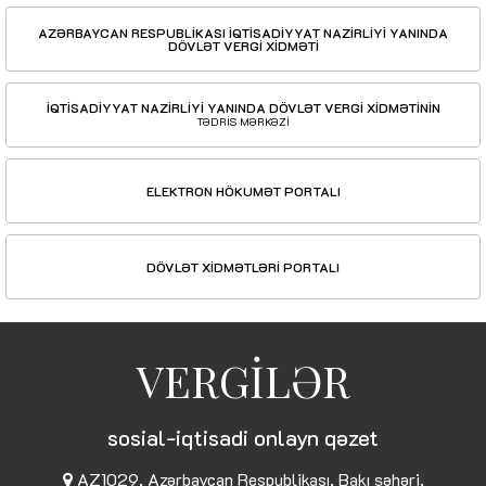
AZƏRBAYCAN RESPUBLİKASI İQTİSADİYYAT NAZİRLİYİ YANINDA
DÖVLƏT VERGİ XİDMƏTİ
İQTİSADİYYAT NAZİRLİYİ YANINDA DÖVLƏT VERGİ XİDMƏTİNİN
TƏDRİS MƏRKƏZİ
ELEKTRON HÖKUMƏT PORTALI
DÖVLƏT XİDMƏTLƏRİ PORTALI
VERGİLƏR
sosial-iqtisadi onlayn qəzet
AZ1029, Azərbaycan Respublikası, Bakı şəhəri,