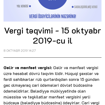
Vergi təqvimi - 15 oktyabr
2019-cu il
8 OKTYABR 2019 14:27
Gəlir və mənfəət vergisi:
Gəlir və mənfəət vergisi
üzrə hesabat dövrü təqvim ilidir. Hüquqi şəxslər və
fərdi sahibkarlar rüb qurtardıqdan sonra 15 gündən
gec olmayaraq cari ödəmələri dövlət büdcəsinə
ödəməlidirlər. Bələdiyyə mülkiyyətində olan
müəssisə və təşkilatlar mənfəət vergisini yerli
büdcəyə (bələdiyyə büdcəsinə) ödəyirlər. Cari vergi