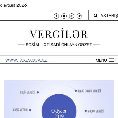
6 avqust 2026
AXTARIŞ
VERGİLƏR
SOSİAL-İQTİSADİ ONLAYN QƏZET
WWW.TAXES.GOV.AZ
MENU