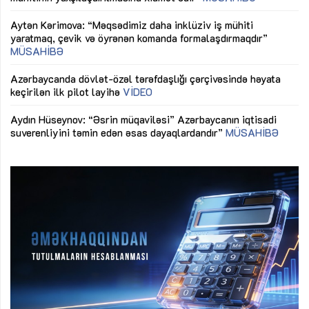
Əv
Aytən Kərimova: “Məqsədimiz daha inklüziv iş mühiti
nə
yaratmaq, çevik və öyrənən komanda formalaşdırmaqdır”
MÜSAHİBƏ
Ma
Azərbaycanda dövlət-özəl tərəfdaşlığı çərçivəsində həyata
Gü
keçirilən ilk pilot layihə
VİDEO
ix
Aydın Hüseynov: “Əsrin müqaviləsi” Azərbaycanın iqtisadi
suverenliyini təmin edən əsas dayaqlardandır”
MÜSAHİBƏ