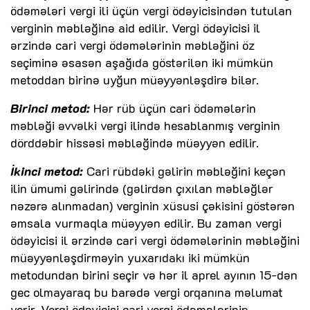
ödəmələri vergi ili üçün vergi ödəyicisindən tutulan
verginin məbləğinə aid edilir. Vergi ödəyicisi il
ərzində cari vergi ödəmələrinin məbləğini öz
seçiminə əsasən aşağıda göstərilən iki mümkün
metoddan birinə uyğun müəyyənləşdirə bilər.
Birinci metod:
Hər rüb üçün cari ödəmələrin
məbləği əvvəlki vergi ilində hesablanmış verginin
dörddəbir hissəsi məbləğində müəyyən edilir.
İkinci metod:
Cari rübdəki gəlirin məbləğini keçən
ilin ümumi gəlirində (gəlirdən çıxılan məbləğlər
nəzərə alınmadan) verginin xüsusi çəkisini göstərən
əmsala vurmaqla müəyyən edilir. Bu zaman vergi
ödəyicisi il ərzində cari vergi ödəmələrinin məbləğini
müəyyənləşdirməyin yuxarıdakı iki mümkün
metodundan birini seçir və hər il aprel ayının 15-dən
gec olmayaraq bu barədə vergi orqanına məlumat
verir. Vergi ödəyicisi cari vergi ödəmələrinin