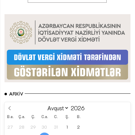
ARXIV
B.e.
Ç.a.
Ç.
C.a.
C.
Ş.
B.
27
28
29
30
31
1
2