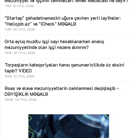
Məzuniyyət və işçinin təminatları: Əmək Məcəlləsi nə deyir?
11:54
31 İYUL, 2026
"Startap" şəhadətnaməsini uğura çevirən yerli layihələr:
"Hellojob.az" və "iCheck"
MƏQALƏ
11:29
30 İYUL, 2026
Orta aylıq muzdlu işçi sayı hesablanarkən analıq
məzuniyyətində olan işçi nəzərə alınırmı?
14:18
30 İYUL, 2026
Torpaqların kateqoriyaları hansı qanunvericilikdə öz əksini
tapıb?
VİDEO
15:46
31 İYUL, 2026
Əsas və əlavə məzuniyyətlərin cəmlənməsi dəqiqləşib -
DƏYİŞİKLİK
MƏQALƏ
09:45
30 İYUL, 2026