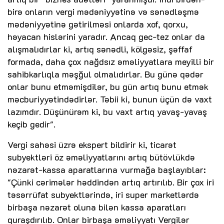
birə onların vergi mədəniyyətinə və sənədləşmə
mədəniyyətinə gətirilməsi onlarda xof, qorxu,
həyacan hislərini yaradır. Ancaq gec-tez onlar da
alışmalıdırlar ki, artıq sənədli, kölgəsiz, şəffaf
formada, daha çox nağdsız əməliyyatlara meyilli bir
sahibkarlıqla məşğul olmalıdırlar. Bu günə qədər
onlar bunu etməmişdilər, bu gün artıq bunu etmək
məcburiyyətindədirlər. Təbii ki, bunun üçün də vaxt
lazımdır. Düşünürəm ki, bu vaxt artıq yavaş-yavaş
keçib gedir".
Vergi sahəsi üzrə ekspert bildirir ki, ticarət
subyektləri öz əməliyyatlarını artıq bütövlükdə
nəzarət-kassa aparatlarına vurmağa başlayıblar:
"Çünki cərimələr həddindən artıq artırılıb. Bir çox iri
təsərrüfat subyektlərində, iri super marketlərdə
birbaşa nəzarət oluna bilən kassa aparatları
quraşdırılıb. Onlar birbaşa əməliyyatı Vergilər