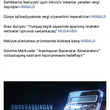
Sahibkarlıq fəaliyyəti üçün inklüziv imkanlar yaradan vergi
“D
təşviqləri
MƏQALƏ
fə
lıq
Dünya iqtisadiyyatında vergi siyasətinin imperativləri
MƏQALƏ
Ni
mü
Əvəz Quliyev: “Yumşaq keçid sayəsində aparılmış islahatın
nəticələri qorunub saxlanılacaq”
MÜSAHİBƏ
Ay
ya
M
Maliyyə planlaması prizmasında büdcəyə baxış
MƏQALƏ
Az
Gülminə Məlikzadə: “Azərbaycan Bacarıqlar Akseleratoru”
ke
ixtisaslaşmış kadrların hazırlanmasını hədəfləyir”
Ay
su