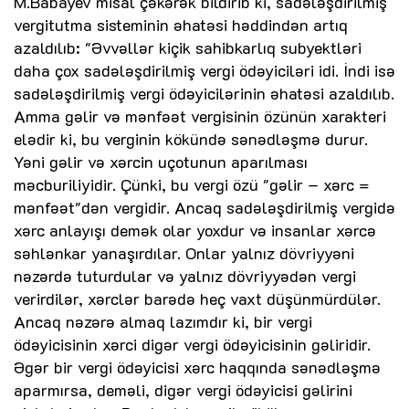
M.Babayev misal çəkərək bildirib ki, sadələşdirilmiş
vergitutma sisteminin əhatəsi həddindən artıq
azaldılıb: "Əvvəllər kiçik sahibkarlıq subyektləri
daha çox sadələşdirilmiş vergi ödəyiciləri idi. İndi isə
sadələşdirilmiş vergi ödəyicilərinin əhatəsi azaldılıb.
Amma gəlir və mənfəət vergisinin özünün xarakteri
elədir ki, bu verginin kökündə sənədləşmə durur.
Yəni gəlir və xərcin uçotunun aparılması
məcburiliyidir. Çünki, bu vergi özü "gəlir – xərc =
mənfəət"dən vergidir. Ancaq sadələşdirilmiş vergidə
xərc anlayışı demək olar yoxdur və insanlar xərcə
səhlənkar yanaşırdılar. Onlar yalnız dövriyyəni
nəzərdə tuturdular və yalnız dövriyyədən vergi
verirdilər, xərclər barədə heç vaxt düşünmürdülər.
Ancaq nəzərə almaq lazımdır ki, bir vergi
ödəyicisinin xərci digər vergi ödəyicisinin gəliridir.
Əgər bir vergi ödəyicisi xərc haqqında sənədləşmə
aparmırsa, deməli, digər vergi ödəyicisi gəlirini