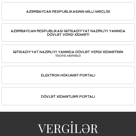
AZƏRBAYCAN RESPUBLİKASININ MİLLİ MƏCLİSİ
AZƏRBAYCAN RESPUBLİKASI İQTİSADİYYAT NAZİRLİYİ YANINDA
DÖVLƏT VERGİ XİDMƏTİ
İQTİSADİYYAT NAZİRLİYİ YANINDA DÖVLƏT VERGİ XİDMƏTİNİN
TƏDRİS MƏRKƏZİ
ELEKTRON HÖKUMƏT PORTALI
DÖVLƏT XİDMƏTLƏRİ PORTALI
VERGİLƏR