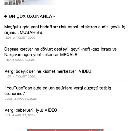
ƏN ÇOX OXUNANLAR
Məşğulluqda yeni hədəflər: risk əsaslı elektron audit, çevik iş
rejimi...
MÜSAHİBƏ
12:54
6 AVQUST, 2026
Daşıma xərclərinə dövlət dəstəyi: qeyri-neft-qaz ixracı və
Naxçıvan üçün yeni imkanlar
MƏQALƏ
11:59
5 AVQUST, 2026
Vergi ödəyicilərinə xidmət mərkəzləri
VİDEO
14:25
4 AVQUST, 2026
“YouTube”dan əldə edilən gəlirlərə vergi güzəşti tətbiq
olunurmu?
09:35
3 AVQUST, 2026
Vergi xəbərləri: iyul
VİDEO
11:17
4 AVQUST, 2026