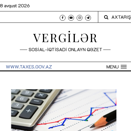
8 avqust 2026
AXTARIŞ
VERGİLƏR
SOSİAL-İQTİSADİ ONLAYN QƏZET
WWW.TAXES.GOV.AZ
MENU