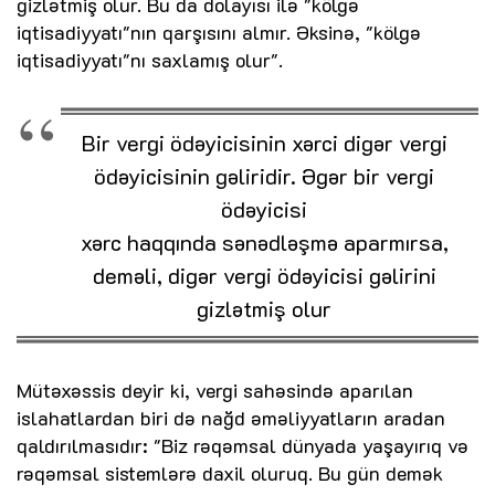
gizlətmiş olur. Bu da dolayısı ilə "kölgə
iqtisadiyyatı"nın qarşısını almır. Əksinə, "kölgə
iqtisadiyyatı"nı saxlamış olur".
Bir vergi ödəyicisinin xərci digər vergi
ödəyicisinin gəliridir. Əgər bir vergi
ödəyicisi
xərc haqqında sənədləşmə aparmırsa,
deməli, digər vergi ödəyicisi gəlirini
gizlətmiş olur
Mütəxəssis deyir ki, vergi sahəsində aparılan
islahatlardan biri də nağd əməliyyatların aradan
qaldırılmasıdır: "Biz rəqəmsal dünyada yaşayırıq və
rəqəmsal sistemlərə daxil oluruq. Bu gün demək