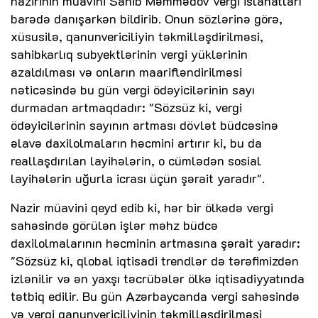
nazirinin müavini Sahib Məmmədov vergi islahatları
barədə danışarkən bildirib. Onun sözlərinə görə,
xüsusilə, qanunvericiliyin təkmilləşdirilməsi,
sahibkarlıq subyektlərinin vergi yüklərinin
azaldılması və onların maarifləndirilməsi
nəticəsində bu gün vergi ödəyicilərinin sayı
durmadan artmaqdadır: "Sözsüz ki, vergi
ödəyicilərinin sayının artması dövlət büdcəsinə
əlavə daxilolmaların həcmini artırır ki, bu da
reallaşdırılan layihələrin, o cümlədən sosial
layihələrin uğurla icrası üçün şərait yaradır".
Nazir müavini qeyd edib ki, hər bir ölkədə vergi
sahəsində görülən işlər məhz büdcə
daxilolmalarının həcminin artmasına şərait yaradır:
"Sözsüz ki, qlobal iqtisadi trendlər də tərəfimizdən
izlənilir və ən yaxşı təcrübələr ölkə iqtisadiyyatında
tətbiq edilir. Bu gün Azərbaycanda vergi sahəsində
və vergi qanunvericiliyinin təkmilləşdirilməsi