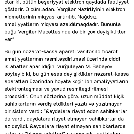
olar ki, bütün bəşəriyyət elektron qaydada fəaliyyət
göstərir. O cümlədən, Vergilər Nazirliyinin elektron
xidmətlərinin miqyası artırılıb. Nağdsız
əməliyyatların miqyası azaldılmaqdadır. Bununla
bağlı Vergilər Məcəlləsində də bir çox dəyişikliklər
var".
Bu gün nəzarət-kassa aparatı vasitəsilə ticarət
əməliyyatlarının rəsmiləşdirilməsi üzərində ciddi
islahatlar aparıldığını vurğulayan M. Babayev
söyləyib ki, bu gün əsas dəyişikliklər nəzarət-kassa
aparatları üzərindən həyata keçirilən əməliyyatların
elektronlaşması və yaxud rəsmiləşdirilməsi
prosesidir. Onun sözlərinə görə, uzun müddət kiçik
sahibkarların vərdiş etdikləri yazılı və yazılmayan
bir sistem vardı: "Qaydalara riayət edən sahibkarlar
da vardı, qaydalara riayət etməyən sahibkarlar da
az deyildi. Qaydalara riayət etməyən sahibkarlarda
artıq bir "biznes adətləri" yaranmışdı. İndi birdən-