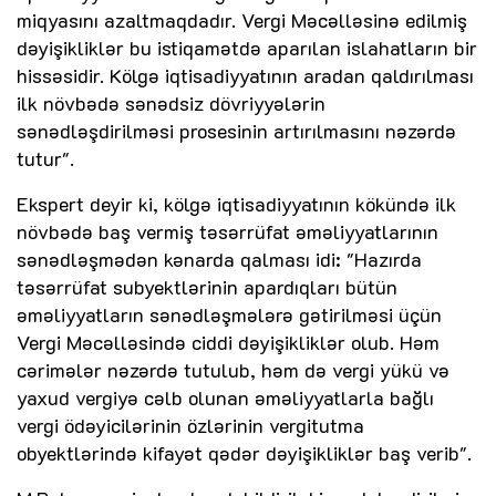
miqyasını azaltmaqdadır. Vergi Məcəlləsinə edilmiş
dəyişikliklər bu istiqamətdə aparılan islahatların bir
hissəsidir. Kölgə iqtisadiyyatının aradan qaldırılması
ilk növbədə sənədsiz dövriyyələrin
sənədləşdirilməsi prosesinin artırılmasını nəzərdə
tutur".
Ekspert deyir ki, kölgə iqtisadiyyatının kökündə ilk
növbədə baş vermiş təsərrüfat əməliyyatlarının
sənədləşmədən kənarda qalması idi: "Hazırda
təsərrüfat subyektlərinin apardıqları bütün
əməliyyatların sənədləşmələrə gətirilməsi üçün
Vergi Məcəlləsində ciddi dəyişikliklər olub. Həm
cərimələr nəzərdə tutulub, həm də vergi yükü və
yaxud vergiyə cəlb olunan əməliyyatlarla bağlı
vergi ödəyicilərinin özlərinin vergitutma
obyektlərində kifayət qədər dəyişikliklər baş verib".