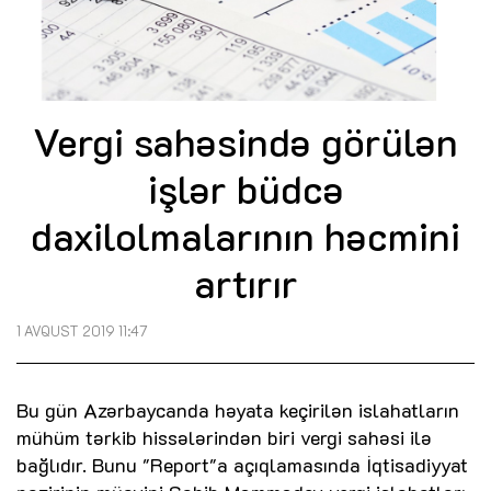
Vergi sahəsində görülən
işlər büdcə
daxilolmalarının həcmini
artırır
1 AVQUST 2019 11:47
Bu gün Azərbaycanda həyata keçirilən islahatların
mühüm tərkib hissələrindən biri vergi sahəsi ilə
bağlıdır. Bunu "Report"a açıqlamasında İqtisadiyyat