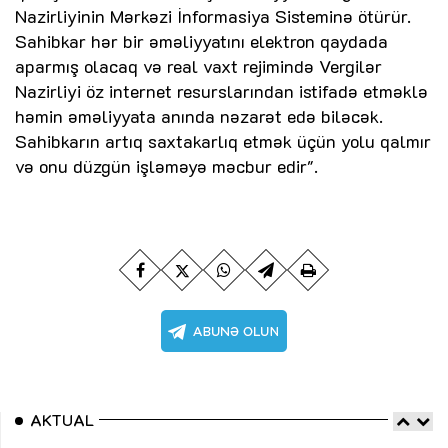
Nazirliyinin Mərkəzi İnformasiya Sisteminə ötürür.
Sahibkar hər bir əməliyyatını elektron qaydada
aparmış olacaq və real vaxt rejimində Vergilər
Nazirliyi öz internet resurslarından istifadə etməklə
həmin əməliyyata anında nəzarət edə biləcək.
Sahibkarın artıq saxtakarlıq etmək üçün yolu qalmır
və onu düzgün işləməyə məcbur edir".
AKTUAL