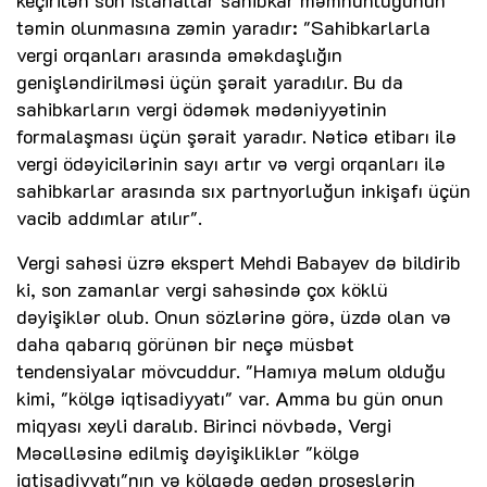
keçirilən son islahatlar sahibkar məmnunluğunun
təmin olunmasına zəmin yaradır: "Sahibkarlarla
vergi orqanları arasında əməkdaşlığın
genişləndirilməsi üçün şərait yaradılır. Bu da
sahibkarların vergi ödəmək mədəniyyətinin
formalaşması üçün şərait yaradır. Nəticə etibarı ilə
vergi ödəyicilərinin sayı artır və vergi orqanları ilə
sahibkarlar arasında sıx partnyorluğun inkişafı üçün
vacib addımlar atılır".
Vergi sahəsi üzrə ekspert Mehdi Babayev də bildirib
ki, son zamanlar vergi sahəsində çox köklü
dəyişiklər olub. Onun sözlərinə görə, üzdə olan və
daha qabarıq görünən bir neçə müsbət
tendensiyalar mövcuddur. "Hamıya məlum olduğu
kimi, "kölgə iqtisadiyyatı" var. Amma bu gün onun
miqyası xeyli daralıb. Birinci növbədə, Vergi
Məcəlləsinə edilmiş dəyişikliklər "kölgə
iqtisadiyyatı"nın və kölgədə gedən proseslərin