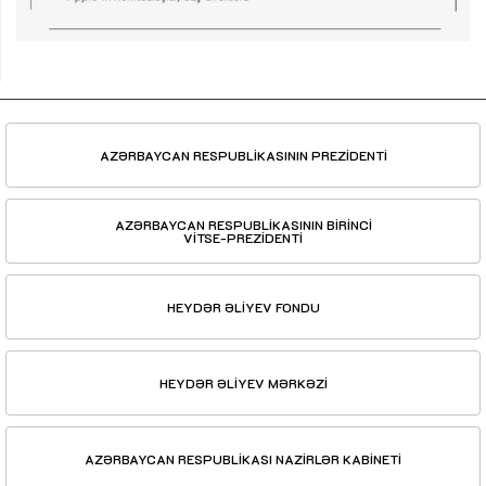
AZƏRBAYCAN RESPUBLİKASININ PREZİDENTİ
AZƏRBAYCAN RESPUBLİKASININ BİRİNCİ
VİTSE-PREZİDENTİ
HEYDƏR ƏLİYEV FONDU
HEYDƏR ƏLİYEV MƏRKƏZİ
AZƏRBAYCAN RESPUBLİKASI NAZİRLƏR KABİNETİ