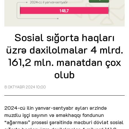
Sosial sığorta haqları
üzrə daxilolmalar 4 mlrd.
161,2 mln. manatdan çox
olub
8 OKTYABR 2024 10:00
2024-cü ilin yanvar-sentyabr ayları ərzində
muzdlu işçi sayının və əməkhaqqı fondunun
“ağarması” prosesi şəraitində məcburi dövlət sosial