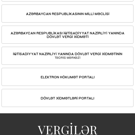
AZƏRBAYCAN RESPUBLİKASININ MİLLİ MƏCLİSİ
AZƏRBAYCAN RESPUBLİKASI İQTİSADİYYAT NAZİRLİYİ YANINDA
DÖVLƏT VERGİ XİDMƏTİ
İQTİSADİYYAT NAZİRLİYİ YANINDA DÖVLƏT VERGİ XİDMƏTİNİN
TƏDRİS MƏRKƏZİ
ELEKTRON HÖKUMƏT PORTALI
DÖVLƏT XİDMƏTLƏRİ PORTALI
VERGİLƏR