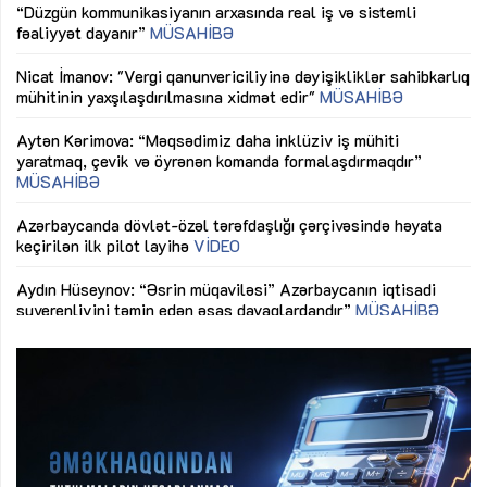
fəaliyyət dayanır”
MÜSAHİBƏ
tə
LƏ
Nicat İmanov: "Vergi qanunvericiliyinə dəyişikliklər sahibkarlıq
Dü
mühitinin yaxşılaşdırılmasına xidmət edir"
MÜSAHİBƏ
Əv
Aytən Kərimova: “Məqsədimiz daha inklüziv iş mühiti
nə
yaratmaq, çevik və öyrənən komanda formalaşdırmaqdır”
MÜSAHİBƏ
Ma
Azərbaycanda dövlət-özəl tərəfdaşlığı çərçivəsində həyata
Gü
keçirilən ilk pilot layihə
VİDEO
ix
Aydın Hüseynov: “Əsrin müqaviləsi” Azərbaycanın iqtisadi
suverenliyini təmin edən əsas dayaqlardandır”
MÜSAHİBƏ