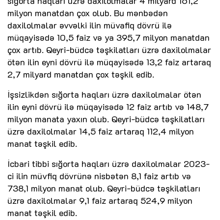
sığorta haqları üzrə daxilolmalar 4 milyard 161,2
milyon manatdan çox olub. Bu mənbədən
daxilolmalar əvvəlki ilin müvafiq dövrü ilə
müqayisədə 10,5 faiz və ya 395,7 milyon manatdan
çox artıb. Qeyri-büdcə təşkilatları üzrə daxilolmalar
ötən ilin eyni dövrü ilə müqayisədə 13,2 faiz artaraq
2,7 milyard manatdan çox təşkil edib.
İşsizlikdən sığorta haqları üzrə daxilolmalar ötən
ilin eyni dövrü ilə müqayisədə 12 faiz artıb və 148,7
milyon manata yaxın olub. Qeyri-büdcə təşkilatları
üzrə daxilolmalar 14,5 faiz artaraq 112,4 milyon
manat təşkil edib.
İcbari tibbi sığorta haqları üzrə daxilolmalar 2023-
ci ilin müvfiq dövrünə nisbətən 8,1 faiz artıb və
738,1 milyon manat olub. Qeyri-büdcə təşkilatları
üzrə daxilolmalar 9,1 faiz artaraq 524,9 milyon
manat təşkil edib.