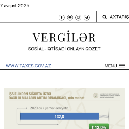
7 avqust 2026
AXTARIŞ
VERGİLƏR
SOSİAL-İQTİSADİ ONLAYN QƏZET
WWW.TAXES.GOV.AZ
MENU