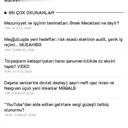
ƏN ÇOX OXUNANLAR
Məzuniyyət və işçinin təminatları: Əmək Məcəlləsi nə deyir?
11:54
31 İYUL, 2026
Məşğulluqda yeni hədəflər: risk əsaslı elektron audit, çevik iş
rejimi...
MÜSAHİBƏ
12:54
6 AVQUST, 2026
Torpaqların kateqoriyaları hansı qanunvericilikdə öz əksini
tapıb?
VİDEO
15:46
31 İYUL, 2026
Daşıma xərclərinə dövlət dəstəyi: qeyri-neft-qaz ixracı və
Naxçıvan üçün yeni imkanlar
MƏQALƏ
11:59
5 AVQUST, 2026
“YouTube”dan əldə edilən gəlirlərə vergi güzəşti tətbiq
olunurmu?
09:35
3 AVQUST, 2026