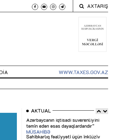
AXTARIŞ
DIA
WWW.TAXES.GOV.AZ
AKTUAL
 arxasında
Sahibkarlıq fəaliyyəti üçün inklüziv
“Düzgün kommun
t dayanır”
imkanlar yaradan vergi təşviqləri
real iş və siste
MƏQALƏ
MÜSAHİBƏ