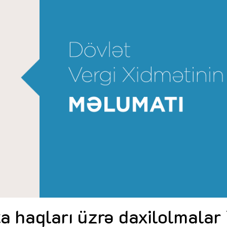
Dünya iqtisadiyyatında vergi
Nicat İmanov: "Vergi qanunv
siyasətinin imperativləri
MƏQALƏ
dəyişikliklər sahibkarlıq m
yaxşılaşdırılmasına xidmət 
MÜSAHİBƏ
Əvəz Quliyev: “Yumşaq keçid
sayəsində aparılmış islahatın nəticələri
qorunub saxlanılacaq”
MÜSAHİBƏ
Aytən Kərimova: “Məqsədi
inklüziv iş mühiti yaratmaq
öyrənən komanda formalaş
Maliyyə planlaması prizmasında
MÜSAHİBƏ
büdcəyə baxış
MƏQALƏ
Azərbaycanda dövlət-özəl 
Gülminə Məlikzadə: “Azərbaycan
çərçivəsində həyata keçirilə
Bacarıqlar Akseleratoru” ixtisaslaşmış
layihə
VİDEO
kadrların hazırlanmasını hədəfləyir”
Aydın Hüseynov: “Əsrin mü
Azərbaycanın iqtisadi suve
təmin edən əsas dayaqlard
MÜSAHİBƏ
a haqları üzrə daxilolmalar 