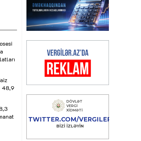
osesi
la
latları
aiz
ə 48,9
18,3
 manat