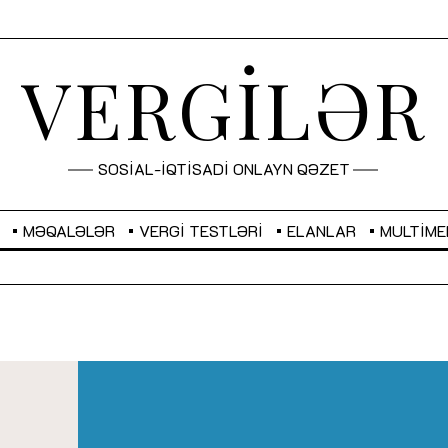
VERGİLƏR
SOSİAL-İQTİSADİ ONLAYN QƏZET
MƏQALƏLƏR
VERGI TESTLƏRI
ELANLAR
MULTIME
GBP
2,2873
RUB
2,0816
Sahibkarlıq fəaliyyəti üçün inklüziv
“Düzgün kommunikasiyanın
imkanlar yaradan vergi təşviqləri
real iş və sistemli fəaliyyə
MƏQALƏ
MÜSAHİBƏ