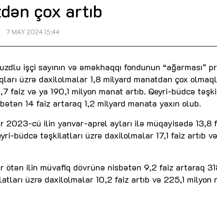
zdən çox artıb
7 MAY 2024 15:44
muzdlu işçi sayının və əməkhaqqı fondunun “ağarması” pr
aqları üzrə daxilolmalar 1,8 milyard manatdan çox olmaq
,7 faiz və ya 190,1 milyon manat artıb. Qeyri-büdcə təşki
sbətən 14 faiz artaraq 1,2 milyard manata yaxın olub.
ar 2023-cü ilin yanvar-aprel ayları ilə müqayisədə 13,8 f
i-büdcə təşkilatları üzrə daxilolmalar 17,1 faiz artıb v
lar ötən ilin müvafiq dövrünə nisbətən 9,2 faiz artaraq 3
latları üzrə daxilolmalar 10,2 faiz artıb və 225,1 milyon