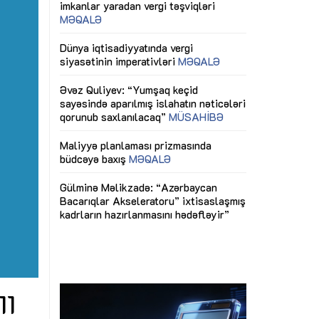
ericiliyinə
Dünya iqtisadiyyatında vergi
Nicat İmanov: "
ühitinin
siyasətinin imperativləri
MƏQALƏ
dəyişikliklər s
edir"
yaxşılaşdırılma
MÜSAHİBƏ
Əvəz Quliyev: “Yumşaq keçid
sayəsində aparılmış islahatın nəticələri
miz daha
qorunub saxlanılacaq”
MÜSAHİBƏ
Aytən Kərimov
, çevik və
inklüziv iş müh
dırmaqdır”
öyrənən komand
Maliyyə planlaması prizmasında
MÜSAHİBƏ
büdcəyə baxış
MƏQALƏ
tərəfdaşlığı
Azərbaycanda d
Gülminə Məlikzadə: “Azərbaycan
n ilk pilot
çərçivəsində hə
Bacarıqlar Akseleratoru” ixtisaslaşmış
layihə
VİDEO
kadrların hazırlanmasını hədəfləyir”
qaviləsi”
Aydın Hüseynov
renliyini
Azərbaycanın iq
andır”
təmin edən əsa
MÜSAHİBƏ
11