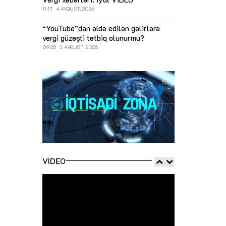
11:17
4 AVQUST, 2026
“YouTube”dan əldə edilən gəlirlərə
vergi güzəşti tətbiq olunurmu?
09:35
3 AVQUST, 2026
VIDEO