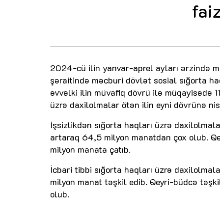
fai
2024-cü ilin yanvar-aprel ayları ərzində 
şəraitində məcburi dövlət sosial sığorta h
əvvəlki ilin müvafiq dövrü ilə müqayisədə 11
üzrə daxilolmalar ötən ilin eyni dövrünə ni
İşsizlikdən sığorta haqları üzrə daxilolmal
artaraq 64,5 milyon manatdan çox olub. Qeyr
milyon manata çatıb.
İcbari tibbi sığorta haqları üzrə daxilolma
milyon manat təşkil edib. Qeyri-büdcə təşki
olub.