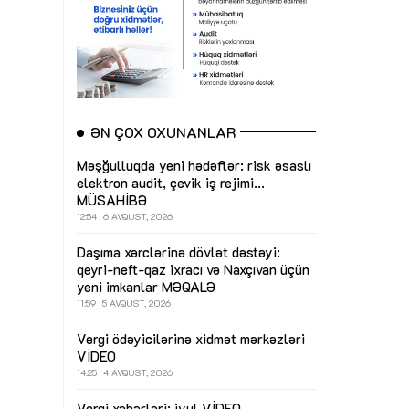
ƏN ÇOX OXUNANLAR
Məşğulluqda yeni hədəflər: risk əsaslı
elektron audit, çevik iş rejimi...
MÜSAHİBƏ
12:54
6 AVQUST, 2026
Daşıma xərclərinə dövlət dəstəyi:
qeyri-neft-qaz ixracı və Naxçıvan üçün
yeni imkanlar
MƏQALƏ
11:59
5 AVQUST, 2026
Vergi ödəyicilərinə xidmət mərkəzləri
VİDEO
14:25
4 AVQUST, 2026
Vergi xəbərləri: iyul
VİDEO