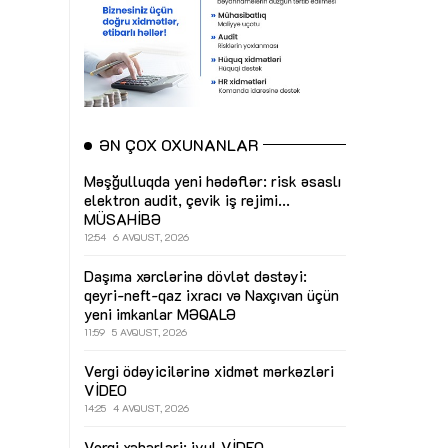
ƏN ÇOX OXUNANLAR
Məşğulluqda yeni hədəflər: risk əsaslı
elektron audit, çevik iş rejimi...
MÜSAHİBƏ
12:54
6 AVQUST, 2026
Daşıma xərclərinə dövlət dəstəyi:
qeyri-neft-qaz ixracı və Naxçıvan üçün
yeni imkanlar
MƏQALƏ
11:59
5 AVQUST, 2026
Vergi ödəyicilərinə xidmət mərkəzləri
VİDEO
14:25
4 AVQUST, 2026
Vergi xəbərləri: iyul
VİDEO