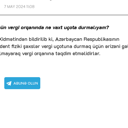
7 MAY 2024 11:08
ün vergi orqanında nə vaxt uçota durmalıyam?
 Xidmətindən bildirilib ki, Azərbaycan Respublikasının
ent fiziki şəxslər vergi uçotuna durmaq üçün ərizəni gəl
mayaraq vergi orqanına təqdim etməlidirlər.