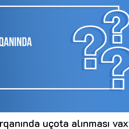
Dünya iqtisadiyyatında vergi
Nicat İmanov: "Vergi qanunv
siyasətinin imperativləri
MƏQALƏ
dəyişikliklər sahibkarlıq m
yaxşılaşdırılmasına xidmət 
MÜSAHİBƏ
Əvəz Quliyev: “Yumşaq keçid
sayəsində aparılmış islahatın nəticələri
qorunub saxlanılacaq”
MÜSAHİBƏ
Aytən Kərimova: “Məqsədi
inklüziv iş mühiti yaratmaq
öyrənən komanda formalaş
Maliyyə planlaması prizmasında
MÜSAHİBƏ
büdcəyə baxış
MƏQALƏ
Azərbaycanda dövlət-özəl 
Gülminə Məlikzadə: “Azərbaycan
çərçivəsində həyata keçirilə
Bacarıqlar Akseleratoru” ixtisaslaşmış
layihə
VİDEO
kadrların hazırlanmasını hədəfləyir”
Aydın Hüseynov: “Əsrin mü
Azərbaycanın iqtisadi suve
təmin edən əsas dayaqlard
MÜSAHİBƏ
orqanında uçota alınması vax