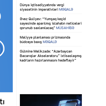
ericiliyinə
Dünya iqtisadiyyatında vergi
Nicat İmanov: "
ühitinin
siyasətinin imperativləri
MƏQALƏ
dəyişikliklər s
edir"
yaxşılaşdırılma
MÜSAHİBƏ
Əvəz Quliyev: “Yumşaq keçid
sayəsində aparılmış islahatın nəticələri
miz daha
qorunub saxlanılacaq”
MÜSAHİBƏ
Aytən Kərimov
, çevik və
inklüziv iş müh
dırmaqdır”
öyrənən komand
Maliyyə planlaması prizmasında
MÜSAHİBƏ
büdcəyə baxış
MƏQALƏ
tərəfdaşlığı
Azərbaycanda d
Gülminə Məlikzadə: “Azərbaycan
n ilk pilot
çərçivəsində hə
Bacarıqlar Akseleratoru” ixtisaslaşmış
layihə
VİDEO
kadrların hazırlanmasını hədəfləyir”
qaviləsi”
Aydın Hüseynov
renliyini
Azərbaycanın iq
andır”
təmin edən əsa
MÜSAHİBƏ
tı