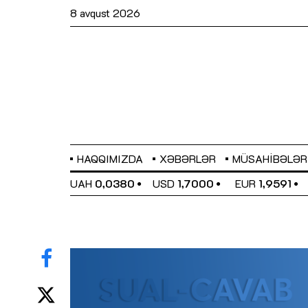
8 avqust 2026
HAQQIMIZDA
XƏBƏRLƏR
MÜSAHIBƏLƏR
EL
0,6489
UAH
0,0380
USD
1,7000
EUR
1,9591