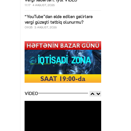
11:17
4 AVQUST, 2026
“YouTube”dan əldə edilən gəlirlərə
vergi güzəşti tətbiq olunurmu?
09:35
3 AVQUST, 2026
VIDEO