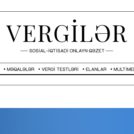
VERGİLƏR
SOSİAL-İQTİSADİ ONLAYN QƏZET
MƏQALƏLƏR
VERGI TESTLƏRI
ELANLAR
MULTIME
GBP
2,2873
RUB
2,0816
Sahibkarlıq fəaliyyəti üçün inklüziv
“Düzgün kommunikasiyanın
imkanlar yaradan vergi təşviqləri
real iş və sistemli fəaliyyə
MƏQALƏ
MÜSAHİBƏ