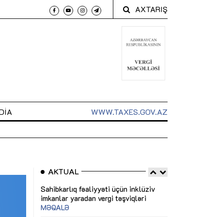
AXTARIŞ
DIA
WWW.TAXES.GOV.AZ
AKTUAL
 arxasında
Sahibkarlıq fəaliyyəti üçün inklüziv
“Düzgün kommun
t dayanır”
imkanlar yaradan vergi təşviqləri
real iş və siste
MƏQALƏ
MÜSAHİBƏ