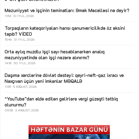
Məzuniyyət və işçinin təminatları: Əmək Məcəlləsi nə deyir?
11:54
31 İYUL, 2026
Torpaqların kateqoriyaları hansı qanunvericilikdə öz əksini
tapıb?
VİDEO
15:46
31 İYUL, 2026
Orta aylıq muzdlu işçi sayı hesablanarkən analıq
məzuniyyətində olan işçi nəzərə alınırmı?
14:18
30 İYUL, 2026
Daşıma xərclərinə dövlət dəstəyi: qeyri-neft-qaz ixracı və
Naxçıvan üçün yeni imkanlar
MƏQALƏ
11:59
5 AVQUST, 2026
“YouTube”dan əldə edilən gəlirlərə vergi güzəşti tətbiq
olunurmu?
09:35
3 AVQUST, 2026