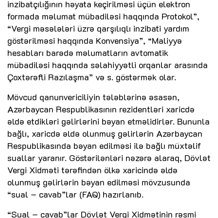
inzibatçılığının həyata keçirilməsi üçün elektron
formada məlumat mübadiləsi haqqında Protokol”,
“Vergi məsələləri üzrə qarşılıqlı inzibati yardım
göstərilməsi haqqında Konvensiya”, “Maliyyə
hesabları barədə məlumatların avtomatik
mübadiləsi haqqında səlahiyyətli orqanlar arasında
Çoxtərəfli Razılaşma” və s. göstərmək olar.
Mövcud qanunvericiliyin tələblərinə əsasən,
Azərbaycan Respublikasının rezidentləri xaricdə
əldə etdikləri gəlirlərini bəyan etməlidirlər. Bununla
bağlı, xaricdə əldə olunmuş gəlirlərin Azərbaycan
Respublikasında bəyan edilməsi ilə bağlı müxtəlif
suallar yaranır. Göstərilənləri nəzərə alaraq, Dövlət
Vergi Xidməti tərəfindən ölkə xaricində əldə
olunmuş gəlirlərin bəyan edilməsi mövzusunda
“sual – cavab”lar (FAQ) hazırlanıb.
“Sual – cavab”lar Dövlət Vergi Xidmətinin rəsmi