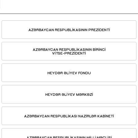
AZƏRBAYCAN RESPUBLİKASININ PREZİDENTİ
AZƏRBAYCAN RESPUBLİKASININ BİRİNCİ
VİTSE-PREZİDENTİ
HEYDƏR ƏLİYEV FONDU
HEYDƏR ƏLİYEV MƏRKƏZİ
AZƏRBAYCAN RESPUBLİKASI NAZİRLƏR KABİNETİ
AZƏRBAYCAN RESPUBLİKASININ MİLLİ MƏCLİSİ