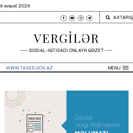
6 avqust 2026
AXTARIŞ
VERGİLƏR
SOSİAL-İQTİSADİ ONLAYN QƏZET
WWW.TAXES.GOV.AZ
MENU