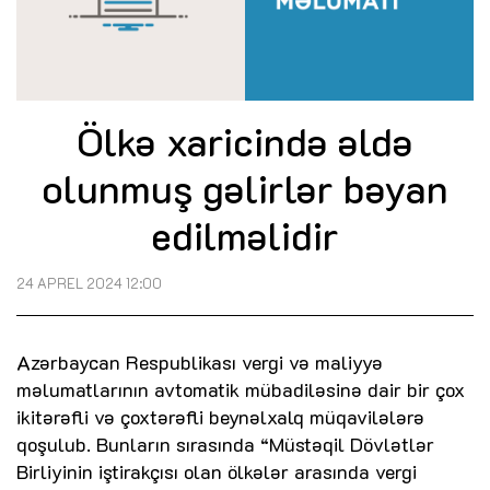
Ölkə xaricində əldə
olunmuş gəlirlər bəyan
edilməlidir
24 APREL 2024 12:00
Azərbaycan Respublikası vergi və maliyyə
məlumatlarının avtomatik mübadiləsinə dair bir çox
ikitərəfli və çoxtərəfli beynəlxalq müqavilələrə
qoşulub. Bunların sırasında “Müstəqil Dövlətlər
Birliyinin iştirakçısı olan ölkələr arasında vergi