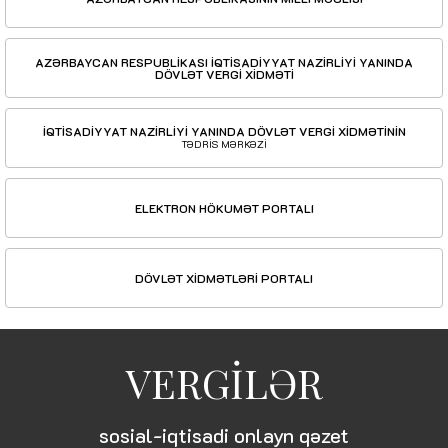
AZƏRBAYCAN RESPUBLİKASI İQTİSADİYYAT NAZİRLİYİ YANINDA
DÖVLƏT VERGİ XİDMƏTİ
İQTİSADİYYAT NAZİRLİYİ YANINDA DÖVLƏT VERGİ XİDMƏTİNİN
TƏDRİS MƏRKƏZİ
ELEKTRON HÖKUMƏT PORTALI
DÖVLƏT XİDMƏTLƏRİ PORTALI
VERGİLƏR
sosial-iqtisadi onlayn qəzet