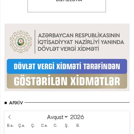
ARXIV
B.e.
Ç.a.
Ç.
C.a.
C.
Ş.
B.