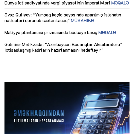
lıq
Dünya iqtisadiyyatında vergi siyasətinin imperativləri
MƏQALƏ
Ni
mü
Əvəz Quliyev: “Yumşaq keçid sayəsində aparılmış islahatın
nəticələri qorunub saxlanılacaq”
MÜSAHİBƏ
Ay
ya
M
Maliyyə planlaması prizmasında büdcəyə baxış
MƏQALƏ
Az
Gülminə Məlikzadə: “Azərbaycan Bacarıqlar Akseleratoru”
ke
ixtisaslaşmış kadrların hazırlanmasını hədəfləyir”
Ay
su