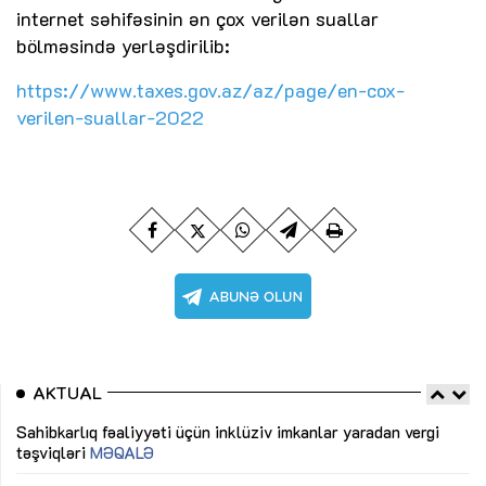
internet səhifəsinin ən çox verilən suallar
bölməsində yerləşdirilib:
https://www.taxes.gov.az/az/page/en-cox-
verilen-suallar-2022
AKTUAL
Sahibkarlıq fəaliyyəti üçün inklüziv imkanlar yaradan vergi
“D
təşviqləri
MƏQALƏ
fə