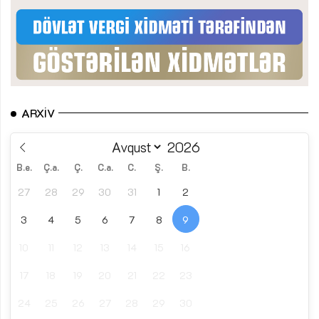
ARXIV
B.e.
Ç.a.
Ç.
C.a.
C.
Ş.
B.
27
28
29
30
31
1
2
3
4
5
6
7
8
9
10
11
12
13
14
15
16
17
18
19
20
21
22
23
24
25
26
27
28
29
30