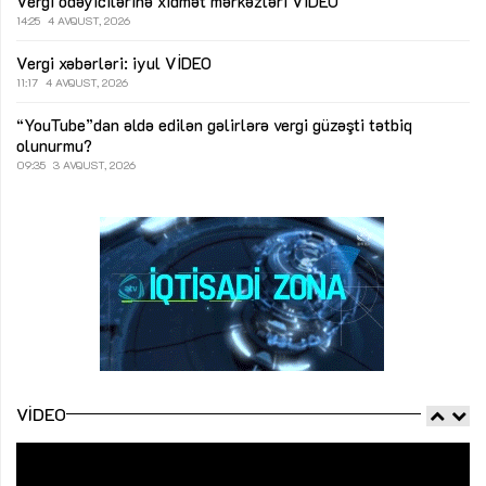
Vergi ödəyicilərinə xidmət mərkəzləri
VİDEO
14:25
4 AVQUST, 2026
Vergi xəbərləri: iyul
VİDEO
11:17
4 AVQUST, 2026
“YouTube”dan əldə edilən gəlirlərə vergi güzəşti tətbiq
olunurmu?
09:35
3 AVQUST, 2026
VIDEO