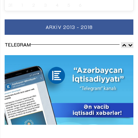
31
1
2
3
4
5
6
ARXIV 2013 - 2018
TELEGRAM