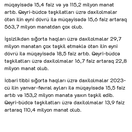
müqayisədə 15,4 faiz və ya 115,2 milyon manat
artıb. Qeyri-büdcə təşkilatları üzrə daxilolmalar
ötən ilin eyni dövrü ilə müqayisədə 15,6 faiz artaraq
563,7 milyon manatdan çox olub.
İşsizlikdən sığorta haqları üzrə daxilolmalar 29,7
milyon manatan çox təşkil etməklə ötən ilin eyni
dövrü ilə müqayisədə 18,5 faiz artıb. Qeyri-büdcə
təşkilatları üzrə daxilolmalar 16,7 faiz artaraq 22,8
milyon manat olub.
İcbari tibbi sığorta haqları üzrə daxilolmalar 2023-
cü ilin yanvar-fevral ayları ilə müqayisədə 15,5 faiz
artıb və 153,2 milyon manata yaxın təşkil edib.
Qeyri-büdcə təşkilatları üzrə daxilolmalar 13,9 faiz
artaraq 110,4 milyon manat olub.