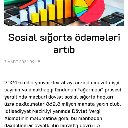
Sosial sığorta ödəmələri
artıb
7 MART 2024 09:48
2024-cü ilin yanvar-fevral ayı ərzində muzdlu işçi
sayının və əməkhaqqı fondunun “ağarması” prosesi
şəraitində məcburi dövlət sosial sığorta haqları
üzrə daxilolmalar 862,8 milyon manata yaxın olub.
İqtisadiyyat Nazirliyi yanında Dövlət Vergi
Xidmətinin məlumatına görə, bu mənbədən
daxilolmalar əvvəlki ilin müvafiq dövrü ilə