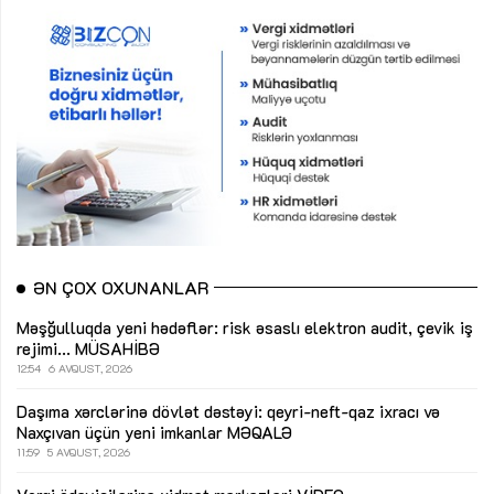
ƏN ÇOX OXUNANLAR
Məşğulluqda yeni hədəflər: risk əsaslı elektron audit, çevik iş
rejimi...
MÜSAHİBƏ
12:54
6 AVQUST, 2026
Daşıma xərclərinə dövlət dəstəyi: qeyri-neft-qaz ixracı və
Naxçıvan üçün yeni imkanlar
MƏQALƏ
11:59
5 AVQUST, 2026