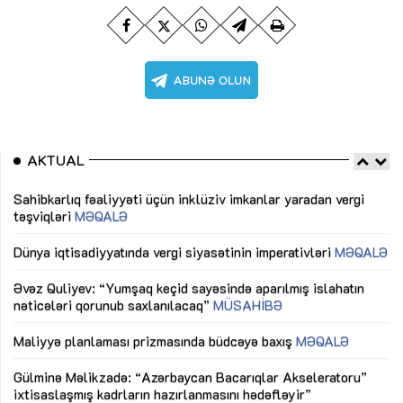
AKTUAL
Sahibkarlıq fəaliyyəti üçün inklüziv imkanlar yaradan vergi
“D
təşviqləri
MƏQALƏ
fə
lıq
Dünya iqtisadiyyatında vergi siyasətinin imperativləri
MƏQALƏ
Ni
mü
Əvəz Quliyev: “Yumşaq keçid sayəsində aparılmış islahatın
nəticələri qorunub saxlanılacaq”
MÜSAHİBƏ
Ay
ya
M
Maliyyə planlaması prizmasında büdcəyə baxış
MƏQALƏ
Az
Gülminə Məlikzadə: “Azərbaycan Bacarıqlar Akseleratoru”
ke
ixtisaslaşmış kadrların hazırlanmasını hədəfləyir”