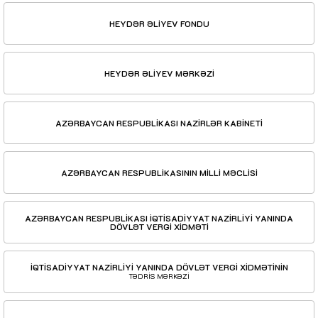
HEYDƏR ƏLİYEV FONDU
HEYDƏR ƏLİYEV MƏRKƏZİ
AZƏRBAYCAN RESPUBLİKASI NAZİRLƏR KABİNETİ
AZƏRBAYCAN RESPUBLİKASININ MİLLİ MƏCLİSİ
AZƏRBAYCAN RESPUBLİKASI İQTİSADİYYAT NAZİRLİYİ YANINDA
DÖVLƏT VERGİ XİDMƏTİ
İQTİSADİYYAT NAZİRLİYİ YANINDA DÖVLƏT VERGİ XİDMƏTİNİN
TƏDRİS MƏRKƏZİ