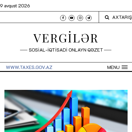
9 avqust 2026
AXTARIŞ
VERGİLƏR
SOSİAL-İQTİSADİ ONLAYN QƏZET
WWW.TAXES.GOV.AZ
MENU