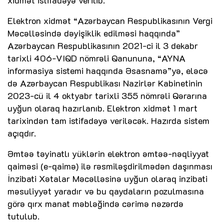
Elektron xidmət “Azərbaycan Respublikasının Vergi
Məcəlləsində dəyişiklik edilməsi haqqında”
Azərbaycan Respublikasının 2021-ci il 3 dekabr
tarixli 406-VIQD nömrəli Qanununa, “AYNA
informasiya sistemi haqqında Əsasnamə”yə, eləcə
də Azərbaycan Respublikası Nazirlər Kabinetinin
2023-cü il 4 oktyabr tarixli 355 nömrəli Qərarına
uyğun olaraq hazırlanıb. Elektron xidmət 1 mart
tarixindən tam istifadəyə veriləcək. Hazırda sistem
açıqdır.
Əmtəə təyinatlı yüklərin elektron əmtəə-nəqliyyat
qaiməsi (e-qaimə) ilə rəsmiləşdirilmədən daşınması
İnzibati Xətalar Məcəlləsinə uyğun olaraq inzibati
məsuliyyət yaradır və bu qaydaların pozulmasına
görə qırx manat məbləğində cərimə nəzərdə
tutulub.