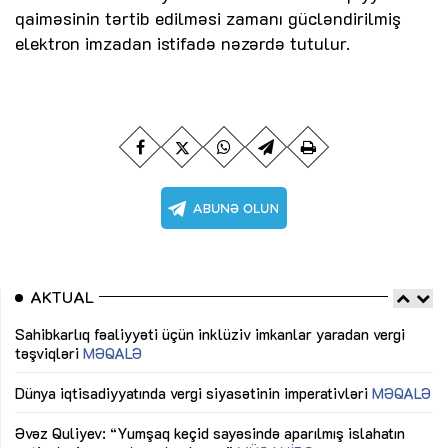
qaiməsinin tərtib edilməsi zamanı gücləndirilmiş
elektron imzadan istifadə nəzərdə tutulur.
AKTUAL
Sahibkarlıq fəaliyyəti üçün inklüziv imkanlar yaradan vergi
“D
təşviqləri
MƏQALƏ
fə
lıq
Dünya iqtisadiyyatında vergi siyasətinin imperativləri
MƏQALƏ
Ni
mü
Əvəz Quliyev: “Yumşaq keçid sayəsində aparılmış islahatın