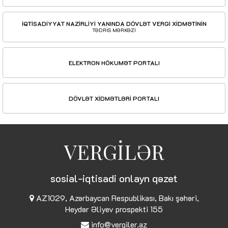
İQTİSADİYYAT NAZİRLİYİ YANINDA DÖVLƏT VERGİ XİDMƏTİNİN
TƏDRİS MƏRKƏZİ
ELEKTRON HÖKUMƏT PORTALI
DÖVLƏT XİDMƏTLƏRİ PORTALI
VERGİLƏR
sosial-iqtisadi onlayn qəzet
AZ1029, Azərbaycan Respublikası, Bakı şəhəri,
Heydər Əliyev prospekti 155
info@vergiler.az