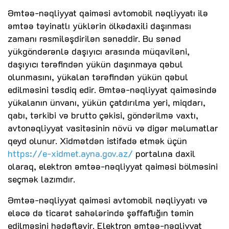
Əmtəə-nəqliyyat qaiməsi avtomobil nəqliyyatı ilə
əmtəə təyinatlı yüklərin ölkədaxili daşınması
zamanı rəsmiləşdirilən sənəddir. Bu sənəd
yükgöndərənlə daşıyıcı arasında müqaviləni,
daşıyıcı tərəfindən yükün daşınmaya qəbul
olunmasını, yükalan tərəfindən yükün qəbul
edilməsini təsdiq edir. Əmtəə-nəqliyyat qaiməsində
yükalanın ünvanı, yükün çatdırılma yeri, miqdarı,
qabı, tərkibi və brutto çəkisi, göndərilmə vaxtı,
avtonəqliyyat vasitəsinin növü və digər məlumatlar
qeyd olunur. Xidmətdən istifadə etmək üçün
https://e-xidmet.ayna.gov.az/
portalına daxil
olaraq, elektron əmtəə-nəqliyyat qaiməsi bölməsini
seçmək lazımdır.
Əmtəə-nəqliyyat qaiməsi avtomobil nəqliyyatı və
eləcə də ticarət sahələrində şəffaflığın təmin
edilməsini hədəfləyir. Elektron əmtəə-nəqliyyat