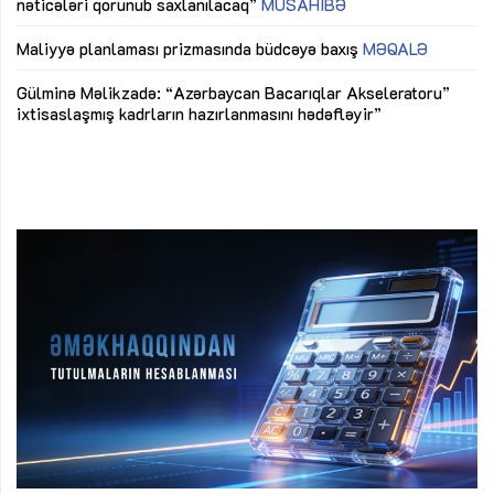
nəticələri qorunub saxlanılacaq”
MÜSAHİBƏ
Ay
ya
M
Maliyyə planlaması prizmasında büdcəyə baxış
MƏQALƏ
Az
Gülminə Məlikzadə: “Azərbaycan Bacarıqlar Akseleratoru”
ke
ixtisaslaşmış kadrların hazırlanmasını hədəfləyir”
Ay
su