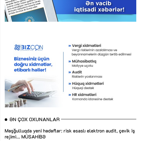
ƏN ÇOX OXUNANLAR
Məşğulluqda yeni hədəflər: risk əsaslı elektron audit, çevik iş
rejimi...
MÜSAHİBƏ