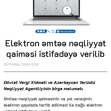
Elektron əmtəə nəqliyyat
qaiməsi istifadəyə verilib
23 FEVRAL 2024 15:09
Dövlət Vergi Xidməti və Azərbaycan Yerüstü
Nəqliyyat Agentliyinin birgə məlumatı.
Əmtəə-nəqliyyat qaiməsinin və yol vərəqinin
elektron qaydada tərtib edilməsi ilə bağlı elektron
xidmət istifadəyə verilib.