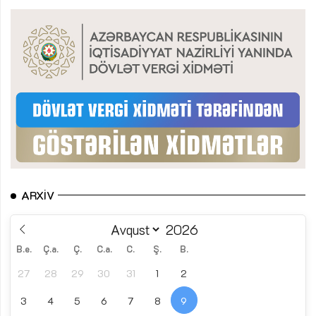
ARXIV
B.e.
Ç.a.
Ç.
C.a.
C.
Ş.
B.
27
28
29
30
31
1
2
3
4
5
6
7
8
9