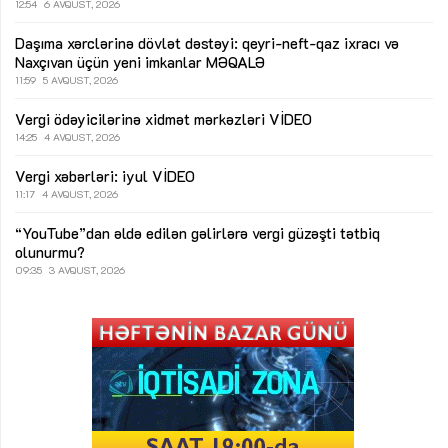
12:54
6 AVQUST, 2026
Daşıma xərclərinə dövlət dəstəyi: qeyri-neft-qaz ixracı və
Naxçıvan üçün yeni imkanlar
MƏQALƏ
11:59
5 AVQUST, 2026
Vergi ödəyicilərinə xidmət mərkəzləri
VİDEO
14:25
4 AVQUST, 2026
Vergi xəbərləri: iyul
VİDEO
11:17
4 AVQUST, 2026
“YouTube”dan əldə edilən gəlirlərə vergi güzəşti tətbiq
olunurmu?
09:35
3 AVQUST, 2026