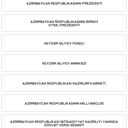
AZƏRBAYCAN RESPUBLİKASININ PREZİDENTİ
AZƏRBAYCAN RESPUBLİKASININ BİRİNCİ
VİTSE-PREZİDENTİ
HEYDƏR ƏLİYEV FONDU
HEYDƏR ƏLİYEV MƏRKƏZİ
AZƏRBAYCAN RESPUBLİKASI NAZİRLƏR KABİNETİ
AZƏRBAYCAN RESPUBLİKASININ MİLLİ MƏCLİSİ
AZƏRBAYCAN RESPUBLİKASI İQTİSADİYYAT NAZİRLİYİ YANINDA
DÖVLƏT VERGİ XİDMƏTİ