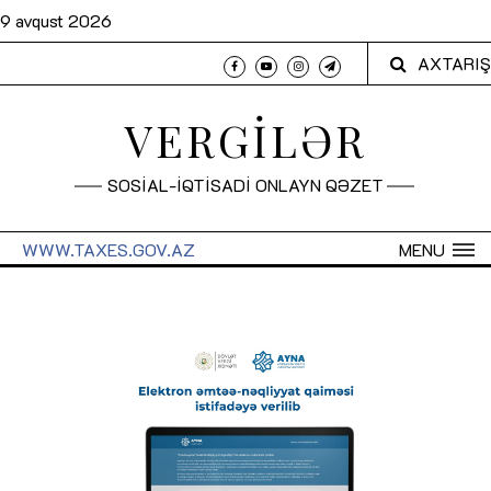
9 avqust 2026
AXTARIŞ
VERGİLƏR
SOSİAL-İQTİSADİ ONLAYN QƏZET
WWW.TAXES.GOV.AZ
MENU