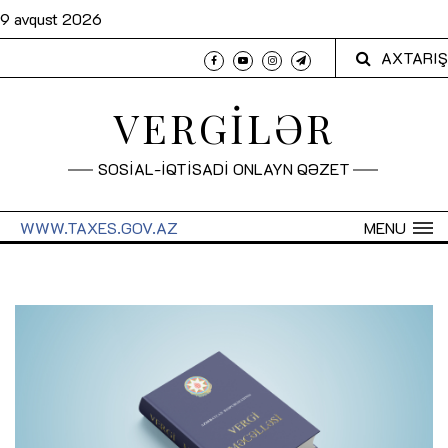
9 avqust 2026
AXTARIŞ
VERGİLƏR
SOSİAL-İQTİSADİ ONLAYN QƏZET
WWW.TAXES.GOV.AZ
MENU