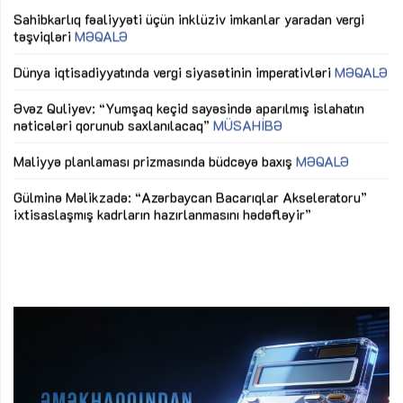
Sahibkarlıq fəaliyyəti üçün inklüziv imkanlar yaradan vergi
“D
təşviqləri
MƏQALƏ
fə
lıq
Dünya iqtisadiyyatında vergi siyasətinin imperativləri
MƏQALƏ
Ni
mü
Əvəz Quliyev: “Yumşaq keçid sayəsində aparılmış islahatın
nəticələri qorunub saxlanılacaq”
MÜSAHİBƏ
Ay
ya
M
Maliyyə planlaması prizmasında büdcəyə baxış
MƏQALƏ
Az
Gülminə Məlikzadə: “Azərbaycan Bacarıqlar Akseleratoru”
ke
ixtisaslaşmış kadrların hazırlanmasını hədəfləyir”
Ay
su