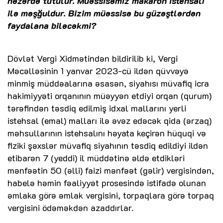
nəzərdə tutulur. Müəssisəmiz makaron istehsalı
ilə məşğuldur. Bizim müəssisə bu güzəştlərdən
faydalana biləcəkmi?
Dövlət Vergi Xidmətindən bildirilib ki, Vergi
Məcəlləsinin 1 yanvar 2023-cü ildən qüvvəyə
minmiş müddəalarına əsasən, siyahısı müvafiq icra
hakimiyyəti orqanının müəyyən etdiyi orqan (qurum)
tərəfindən təsdiq edilmiş idxal mallarını yerli
istehsal (emal) malları ilə əvəz edəcək qida (ərzaq)
məhsullarının istehsalını həyata keçirən hüquqi və
fiziki şəxslər müvafiq siyahının təsdiq edildiyi ildən
etibarən 7 (yeddi) il müddətinə əldə etdikləri
mənfəətin 50 (əlli) faizi mənfəət (gəlir) vergisindən,
habelə həmin fəaliyyət prosesində istifadə olunan
əmlaka görə əmlak vergisini, torpaqlara görə torpaq
vergisini ödəməkdən azaddırlar.