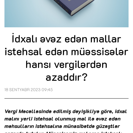
İdxalı əvəz edən mallar
istehsal edən müəssisələr
hansı vergilərdən
azaddır?
18 SENTYABR 2023 09:45
Vergi Məcəlləsində edilmiş dəyişikliyə görə, idxal
malını yerli istehsal olunmuş mal ilə əvəz edən
məhsulların istehsalına münasibətdə güzəştlər