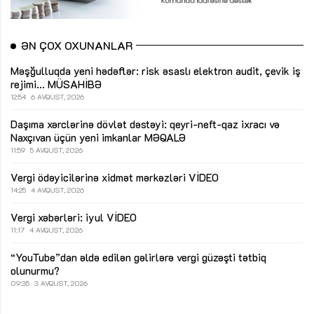
ƏN ÇOX OXUNANLAR
Məşğulluqda yeni hədəflər: risk əsaslı elektron audit, çevik iş
rejimi...
MÜSAHİBƏ
12:54
6 AVQUST, 2026
Daşıma xərclərinə dövlət dəstəyi: qeyri-neft-qaz ixracı və
Naxçıvan üçün yeni imkanlar
MƏQALƏ
11:59
5 AVQUST, 2026
Vergi ödəyicilərinə xidmət mərkəzləri
VİDEO
14:25
4 AVQUST, 2026
Vergi xəbərləri: iyul
VİDEO
11:17
4 AVQUST, 2026
“YouTube”dan əldə edilən gəlirlərə vergi güzəşti tətbiq
olunurmu?
09:35
3 AVQUST, 2026