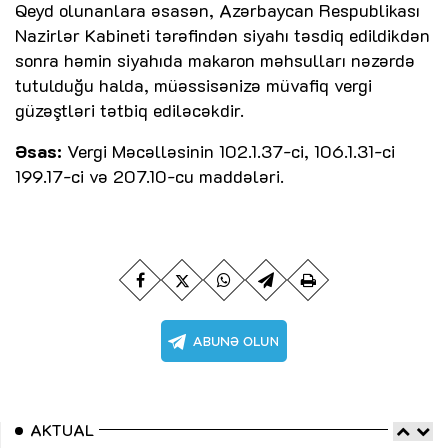
Qeyd olunanlara əsasən, Azərbaycan Respublikası
Nazirlər Kabineti tərəfindən siyahı təsdiq edildikdən
sonra həmin siyahıda makaron məhsulları nəzərdə
tutulduğu halda, müəssisənizə müvafiq vergi
güzəştləri tətbiq ediləcəkdir.
Əsas:
Vergi Məcəlləsinin 102.1.37-ci, 106.1.31-ci
199.17-ci və 207.10-cu maddələri.
AKTUAL