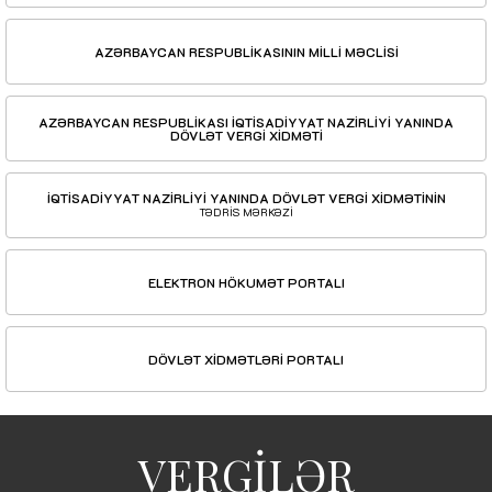
AZƏRBAYCAN RESPUBLİKASININ MİLLİ MƏCLİSİ
AZƏRBAYCAN RESPUBLİKASI İQTİSADİYYAT NAZİRLİYİ YANINDA
DÖVLƏT VERGİ XİDMƏTİ
İQTİSADİYYAT NAZİRLİYİ YANINDA DÖVLƏT VERGİ XİDMƏTİNİN
TƏDRİS MƏRKƏZİ
ELEKTRON HÖKUMƏT PORTALI
DÖVLƏT XİDMƏTLƏRİ PORTALI
VERGİLƏR