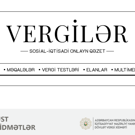
VERGİLƏR
SOSİAL-İQTİSADİ ONLAYN QƏZET
MƏQALƏLƏR
VERGI TESTLƏRI
ELANLAR
MULTIME
GBP
2,2873
RUB
2,0816
Sahibkarlıq fəaliyyəti üçün inklüziv
“Düzgün kommunikasiyanın
imkanlar yaradan vergi təşviqləri
real iş və sistemli fəaliyyə
MƏQALƏ
MÜSAHİBƏ