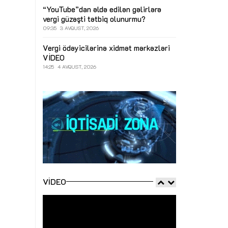
“YouTube”dan əldə edilən gəlirlərə
vergi güzəşti tətbiq olunurmu?
09:35
3 AVQUST, 2026
Vergi ödəyicilərinə xidmət mərkəzləri
VİDEO
14:25
4 AVQUST, 2026
VIDEO