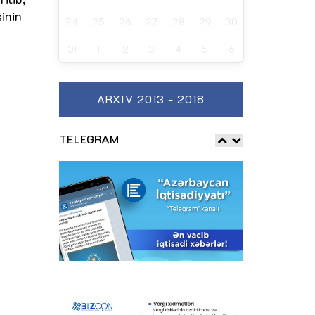
inin
24
25
26
27
28
29
30
31
1
2
3
4
5
6
ARXIV 2013 - 2018
TELEGRAM