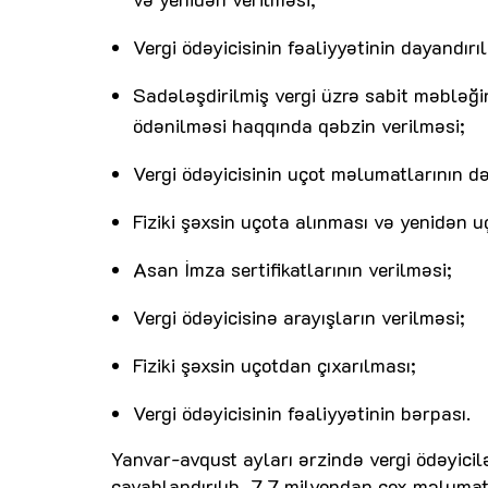
Vergi ödəyicisinin fəaliyyətinin dayandırı
Sadələşdirilmiş vergi üzrə sabit məbləğin
ödənilməsi haqqında qəbzin verilməsi;
Vergi ödəyicisinin uçot məlumatlarının də
Fiziki şəxsin uçota alınması və yenidən u
Asan İmza sertifikatlarının verilməsi;
Vergi ödəyicisinə arayışların verilməsi;
Fiziki şəxsin uçotdan çıxarılması;
Vergi ödəyicisinin fəaliyyətinin bərpası.
Yanvar-avqust ayları ərzində vergi ödəyicil
cavablandırılıb, 7,7 milyondan çox məlumatl