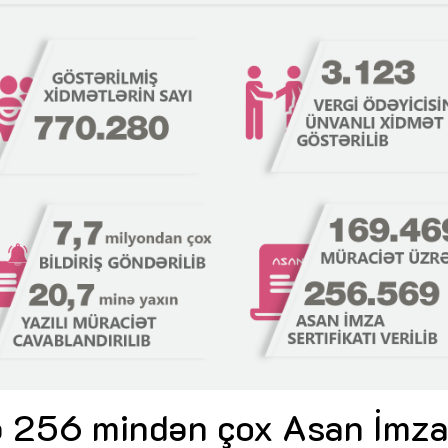
Dünya iqtisadiyyatında vergi
Nicat İmanov: "Vergi qanunv
siyasətinin imperativləri
MƏQALƏ
dəyişikliklər sahibkarlıq m
yaxşılaşdırılmasına xidmət 
MÜSAHİBƏ
Əvəz Quliyev: “Yumşaq keçid
sayəsində aparılmış islahatın nəticələri
qorunub saxlanılacaq”
MÜSAHİBƏ
Aytən Kərimova: “Məqsədi
inklüziv iş mühiti yaratmaq
öyrənən komanda formalaş
Maliyyə planlaması prizmasında
MÜSAHİBƏ
büdcəyə baxış
MƏQALƏ
Azərbaycanda dövlət-özəl 
Gülminə Məlikzadə: “Azərbaycan
çərçivəsində həyata keçirilə
Bacarıqlar Akseleratoru” ixtisaslaşmış
layihə
VİDEO
kadrların hazırlanmasını hədəfləyir”
Aydın Hüseynov: “Əsrin mü
Azərbaycanın iqtisadi suve
təmin edən əsas dayaqlard
MÜSAHİBƏ
nə 256 mindən çox Asan İmz