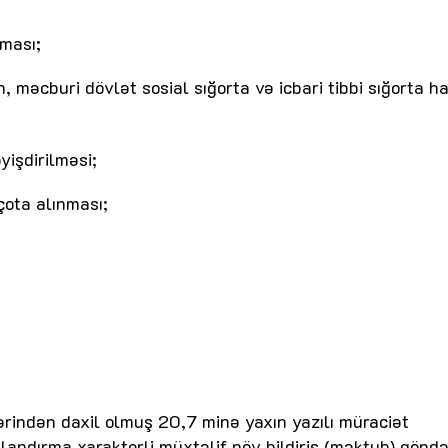
lması;
, məcburi dövlət sosial sığorta və icbari tibbi sığorta h
yişdirilməsi;
çota alınması;
ərindən daxil olmuş 20,7 minə yaxın yazılı müraciət
andırma xarakterli müxtəlif növ bildiriş (məktub) göndər