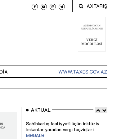
AXTARIŞ
DIA
WWW.TAXES.GOV.AZ
AKTUAL
 arxasında
Sahibkarlıq fəaliyyəti üçün inklüziv
“Düzgün kommun
t dayanır”
imkanlar yaradan vergi təşviqləri
real iş və siste
MƏQALƏ
MÜSAHİBƏ