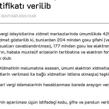
tifikatı verilib
3 SENTYABR 2023 10:48
 vergi ödəyicilərinə xidmət mərkəzlərində ümumilikdə 4
dmət göstərilib ki, bunlardan 204 mindən çoxu şifahi (ve
r sualları cavablandırılması), 177 mindən çoxu isə elektro
n, habelə müxtəlif ərizələrin tərtibatına və elektron f
ı olub.
i Xidmətinin məlumatına əsasən, ümumi elektron xidmətl
lərin verilməsi ilə bağlı xidmətlər istisna olmaqla) təşki
ari vergi ödəmələrinin hesablanması barədə arayışın ver
in aparılması üçün istifadəçi kodu, şifrə və parolun veri