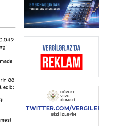
20.049
rgi
n
ormada
ərin 88
l edib:
gi
lməsi