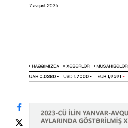
7 avqust 2026
HAQQIMIZDA
XƏBƏRLƏR
MÜSAHIBƏLƏR
EL
0,6489
UAH
0,0380
USD
1,7000
EUR
1,9591