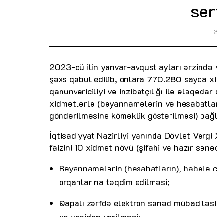
ser
1
2023-cü ilin yanvar-avqust ayları ərzində
şəxs qəbul edilib, onlara 770.280 sayda xi
qanunvericiliyi və inzibatçılığı ilə əlaqəda
xidmətlərlə (bəyannamələrin və hesabatları
göndərilməsinə köməklik göstərilməsi) bağl
İqtisadiyyat Nazirliyi yanında Dövlət Verg
faizini 10 xidmət növü (şifahi və hazır sənəd
Bəyannamələrin (hesabatların), habelə c
orqanlarına təqdim edilməsi;
Qapalı zərfdə elektron sənəd mübadiləsin
və yenidən verilməsi;