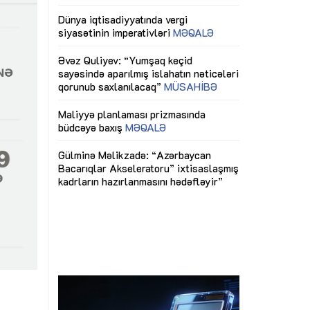
ericiliyinə
Dünya iqtisadiyyatında vergi
Nicat İmanov: "
ühitinin
siyasətinin imperativləri
MƏQALƏ
dəyişikliklər s
edir"
yaxşılaşdırılma
MÜSAHİBƏ
Əvəz Quliyev: “Yumşaq keçid
sayəsində aparılmış islahatın nəticələri
miz daha
qorunub saxlanılacaq”
MÜSAHİBƏ
Aytən Kərimov
, çevik və
inklüziv iş müh
dırmaqdır”
öyrənən komand
Maliyyə planlaması prizmasında
MÜSAHİBƏ
büdcəyə baxış
MƏQALƏ
tərəfdaşlığı
Azərbaycanda d
Gülminə Məlikzadə: “Azərbaycan
n ilk pilot
çərçivəsində hə
Bacarıqlar Akseleratoru” ixtisaslaşmış
layihə
VİDEO
kadrların hazırlanmasını hədəfləyir”
qaviləsi”
Aydın Hüseynov
renliyini
Azərbaycanın iq
andır”
təmin edən əsa
MÜSAHİBƏ
a