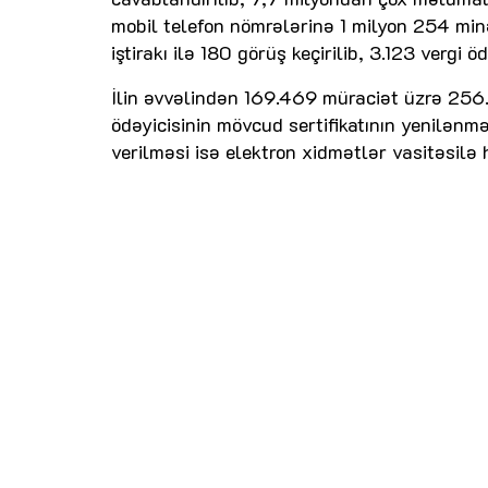
mobil telefon nömrələrinə 1 milyon 254 min
iştirakı ilə 180 görüş keçirilib, 3.123 vergi 
İlin əvvəlindən 169.469 müraciət üzrə 256.5
ödəyicisinin mövcud sertifikatının yenilənm
verilməsi isə elektron xidmətlər vasitəsilə h