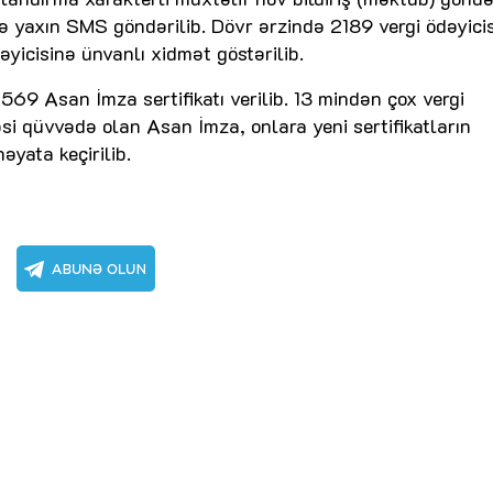
ə yaxın SMS göndərilib. Dövr ərzində 2189 vergi ödəyicis
ödəyicisinə ünvanlı xidmət göstərilib.
69 Asan İmza sertifikatı verilib. 13 mindən çox vergi
əsi qüvvədə olan Asan İmza, onlara yeni sertifikatların
əyata keçirilib.