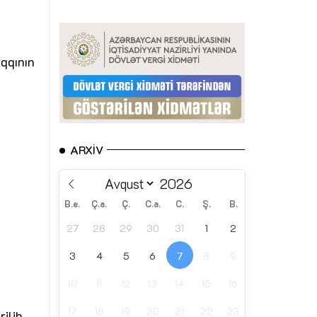
aqqının
ARXIV
B.e.
Ç.a.
Ç.
C.a.
C.
Ş.
B.
27
28
29
30
31
1
2
3
4
5
6
7
8
9
10
11
12
13
14
15
16
17
18
19
20
21
22
23
ilib,