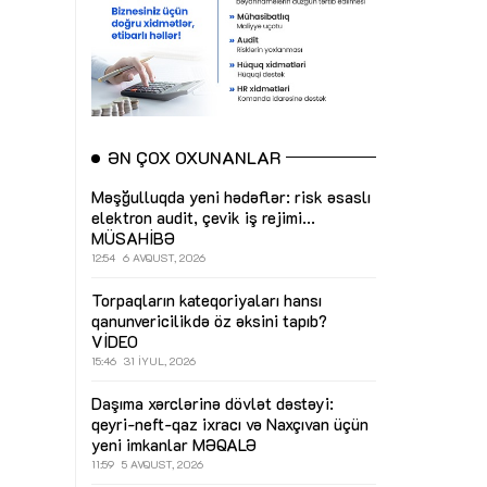
ƏN ÇOX OXUNANLAR
Məşğulluqda yeni hədəflər: risk əsaslı
elektron audit, çevik iş rejimi...
MÜSAHİBƏ
12:54
6 AVQUST, 2026
Torpaqların kateqoriyaları hansı
qanunvericilikdə öz əksini tapıb?
VİDEO
15:46
31 İYUL, 2026
Daşıma xərclərinə dövlət dəstəyi:
qeyri-neft-qaz ixracı və Naxçıvan üçün
yeni imkanlar
MƏQALƏ
11:59
5 AVQUST, 2026