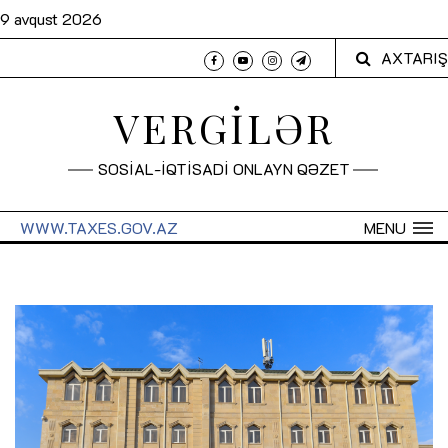
9 avqust 2026
AXTARIŞ
VERGİLƏR
SOSİAL-İQTİSADİ ONLAYN QƏZET
WWW.TAXES.GOV.AZ
MENU