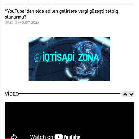
“YouTube”dan əldə edilən gəlirlərə vergi güzəşti tətbiq
olunurmu?
09:35
3 AVQUST, 2026
VIDEO