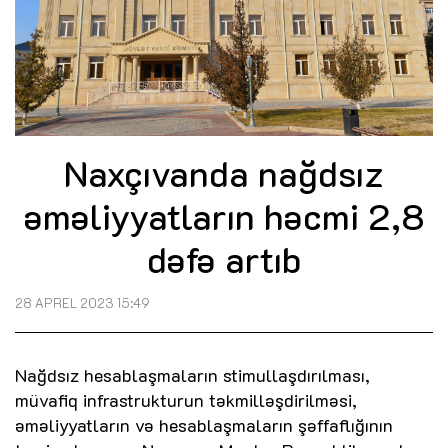
Naxçıvanda nağdsız
əməliyyatların həcmi 2,8
dəfə artıb
28 APREL 2023 15:49
Nağdsız hesablaşmaların stimullaşdırılması,
müvafiq infrastrukturun təkmilləşdirilməsi,
əməliyyatların və hesablaşmaların şəffaflığının