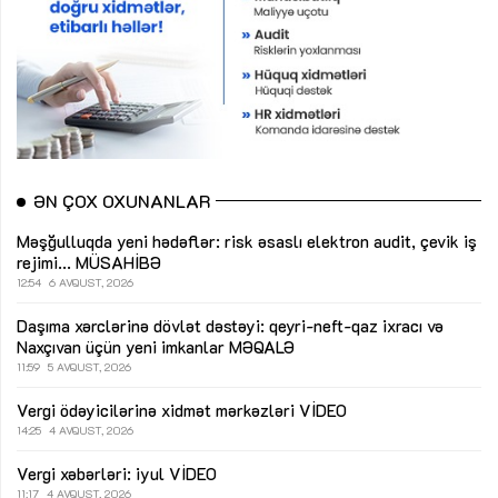
ƏN ÇOX OXUNANLAR
Məşğulluqda yeni hədəflər: risk əsaslı elektron audit, çevik iş
rejimi...
MÜSAHİBƏ
12:54
6 AVQUST, 2026
Daşıma xərclərinə dövlət dəstəyi: qeyri-neft-qaz ixracı və
Naxçıvan üçün yeni imkanlar
MƏQALƏ
11:59
5 AVQUST, 2026
Vergi ödəyicilərinə xidmət mərkəzləri
VİDEO
14:25
4 AVQUST, 2026
Vergi xəbərləri: iyul
VİDEO
11:17
4 AVQUST, 2026