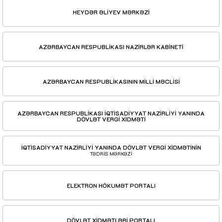
HEYDƏR ƏLİYEV MƏRKƏZİ
AZƏRBAYCAN RESPUBLİKASI NAZİRLƏR KABİNETİ
AZƏRBAYCAN RESPUBLİKASININ MİLLİ MƏCLİSİ
AZƏRBAYCAN RESPUBLİKASI İQTİSADİYYAT NAZİRLİYİ YANINDA
DÖVLƏT VERGİ XİDMƏTİ
İQTİSADİYYAT NAZİRLİYİ YANINDA DÖVLƏT VERGİ XİDMƏTİNİN
TƏDRİS MƏRKƏZİ
ELEKTRON HÖKUMƏT PORTALI
DÖVLƏT XİDMƏTLƏRİ PORTALI