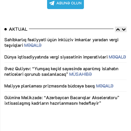
AKTUAL
Sahibkarlıq fəaliyyəti üçün inklüziv imkanlar yaradan vergi
“D
təşviqləri
MƏQALƏ
fə
lıq
Dünya iqtisadiyyatında vergi siyasətinin imperativləri
MƏQALƏ
Ni
mü
Əvəz Quliyev: “Yumşaq keçid sayəsində aparılmış islahatın
nəticələri qorunub saxlanılacaq”
MÜSAHİBƏ
Ay
ya
M
Maliyyə planlaması prizmasında büdcəyə baxış
MƏQALƏ
Az
Gülminə Məlikzadə: “Azərbaycan Bacarıqlar Akseleratoru”
ke
ixtisaslaşmış kadrların hazırlanmasını hədəfləyir”
Ay
su