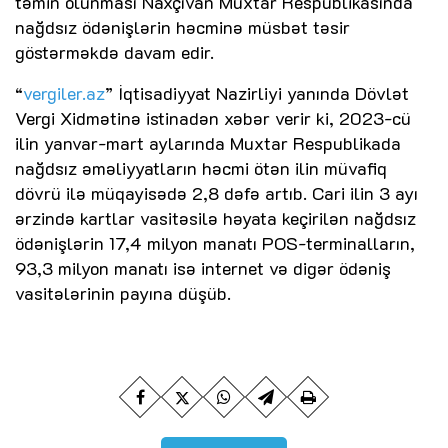
təmin olunması Naxçıvan Muxtar Respublikasında
nağdsız ödənişlərin həcminə müsbət təsir
göstərməkdə davam edir.
“
vergiler.az
” İqtisadiyyat Nazirliyi yanında Dövlət
Vergi Xidmətinə istinadən xəbər verir ki, 2023-cü
ilin yanvar-mart aylarında Muxtar Respublikada
nağdsız əməliyyatların həcmi ötən ilin müvafiq
dövrü ilə müqayisədə 2,8 dəfə artıb. Cari ilin 3 ayı
ərzində kartlar vasitəsilə həyata keçirilən nağdsız
ödənişlərin 17,4 milyon manatı POS-terminalların,
93,3 milyon manatı isə internet və digər ödəniş
vasitələrinin payına düşüb.