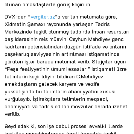
olunan əməkdaşlarla görüş keçirilib.
DVX-dən “
vergiler.az
”a verilən məlumata görə,
Xidmətin Şamaxı rayonunda yerləşən Tədris
Mərkəzində təşkil olunmuş tədbirdə İnsan resursları
baş idarəsinin rəis müavini Ceyhun Mehdiyev gənc
kadrların potensialından düzgün istifadə və onların
peşəkarlıq səviyyəsinin artırılması istiqamətində
görülən işlər barədə məlumat verib. Stajçılar üçün
“Peşə fəaliyyətinin ümumi əsasları” istiqaməti üzrə
təlimlərin keçirildiyini bildirən C.Mehdiyev
əməkdaşların gələcək karyera və vəzifə
yüksəlişində bu təlimlərin əhəmiyyətini xüsusi
vurğulayıb. İştirakçılara təlimlərin məqsədi,
əhəmiyyəti və tədris edilən mövzular barədə izahat
verilib.
Qeyd edək ki, son işə qəbul prosesi əvvəlki illərdə
keçirilən müsabiqələrdən fərqli formatda təşkil