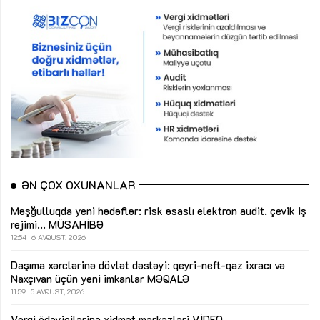
ƏN ÇOX OXUNANLAR
Məşğulluqda yeni hədəflər: risk əsaslı elektron audit, çevik iş
rejimi...
MÜSAHİBƏ
12:54
6 AVQUST, 2026
Daşıma xərclərinə dövlət dəstəyi: qeyri-neft-qaz ixracı və
Naxçıvan üçün yeni imkanlar
MƏQALƏ
11:59
5 AVQUST, 2026
Vergi ödəyicilərinə xidmət mərkəzləri
VİDEO