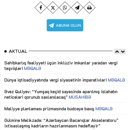
AKTUAL
Sahibkarlıq fəaliyyəti üçün inklüziv imkanlar yaradan vergi
“D
təşviqləri
MƏQALƏ
fə
lıq
Dünya iqtisadiyyatında vergi siyasətinin imperativləri
MƏQALƏ
Ni
mü
Əvəz Quliyev: “Yumşaq keçid sayəsində aparılmış islahatın
nəticələri qorunub saxlanılacaq”
MÜSAHİBƏ
Ay
ya
M
Maliyyə planlaması prizmasında büdcəyə baxış
MƏQALƏ
Az
Gülminə Məlikzadə: “Azərbaycan Bacarıqlar Akseleratoru”
ke
ixtisaslaşmış kadrların hazırlanmasını hədəfləyir”