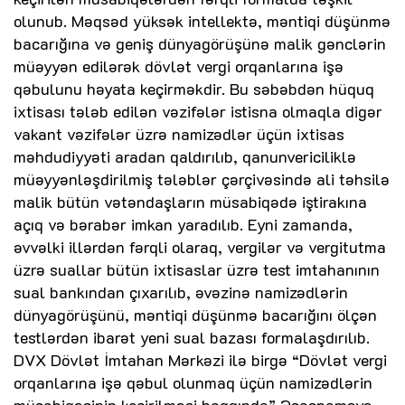
olunub. Məqsəd yüksək intellektə, məntiqi düşünmə
bacarığına və geniş dünyagörüşünə malik gənclərin
müəyyən edilərək dövlət vergi orqanlarına işə
qəbulunu həyata keçirməkdir. Bu səbəbdən hüquq
ixtisası tələb edilən vəzifələr istisna olmaqla digər
vakant vəzifələr üzrə namizədlər üçün ixtisas
məhdudiyyəti aradan qaldırılıb, qanunvericiliklə
müəyyənləşdirilmiş tələblər çərçivəsində ali təhsilə
malik bütün vətəndaşların müsabiqədə iştirakına
açıq və bərabər imkan yaradılıb. Eyni zamanda,
əvvəlki illərdən fərqli olaraq, vergilər və vergitutma
üzrə suallar bütün ixtisaslar üzrə test imtahanının
sual bankından çıxarılıb, əvəzinə namizədlərin
dünyagörüşünü, məntiqi düşünmə bacarığını ölçən
testlərdən ibarət yeni sual bazası formalaşdırılıb.
DVX Dövlət İmtahan Mərkəzi ilə birgə “Dövlət vergi
orqanlarına işə qəbul olunmaq üçün namizədlərin
müsabiqəsinin keçirilməsi haqqında” Əsasnaməyə