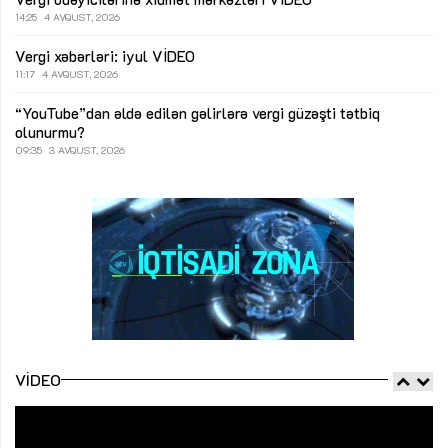
14:25
4 AVQUST, 2026
Vergi xəbərləri: iyul
VİDEO
11:17
4 AVQUST, 2026
“YouTube”dan əldə edilən gəlirlərə vergi güzəşti tətbiq
olunurmu?
09:35
3 AVQUST, 2026
VIDEO