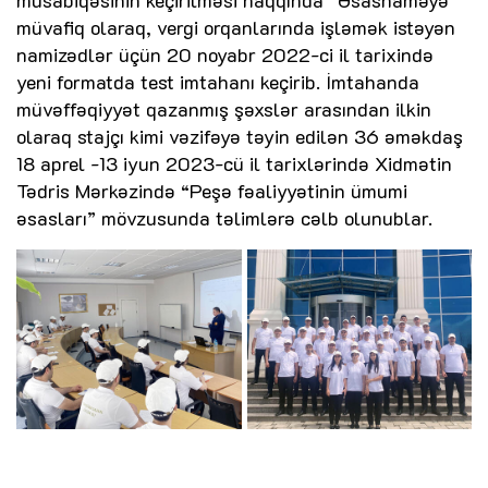
müvafiq olaraq, vergi orqanlarında işləmək istəyən
namizədlər üçün 20 noyabr 2022-ci il tarixində
yeni formatda test imtahanı keçirib. İmtahanda
müvəffəqiyyət qazanmış şəxslər arasından ilkin
olaraq stajçı kimi vəzifəyə təyin edilən 36 əməkdaş
18 aprel -13 iyun 2023-cü il tarixlərində Xidmətin
Tədris Mərkəzində “Peşə fəaliyyətinin ümumi
əsasları” mövzusunda təlimlərə cəlb olunublar.