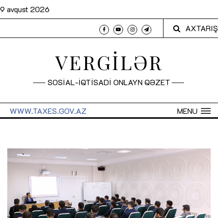
9 avqust 2026
AXTARIŞ
VERGİLƏR
SOSİAL-İQTİSADİ ONLAYN QƏZET
WWW.TAXES.GOV.AZ
MENU