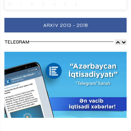
31
1
2
3
4
5
6
ARXIV 2013 - 2018
TELEGRAM