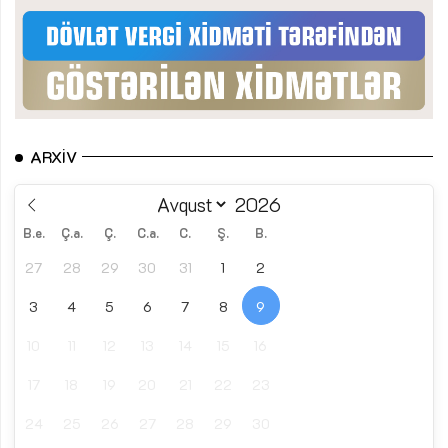
ARXIV
B.e.
Ç.a.
Ç.
C.a.
C.
Ş.
B.
27
28
29
30
31
1
2
3
4
5
6
7
8
9
10
11
12
13
14
15
16
17
18
19
20
21
22
23
24
25
26
27
28
29
30