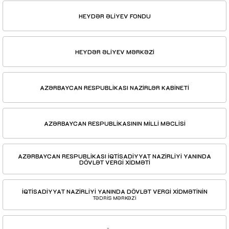
HEYDƏR ƏLİYEV FONDU
HEYDƏR ƏLİYEV MƏRKƏZİ
AZƏRBAYCAN RESPUBLİKASI NAZİRLƏR KABİNETİ
AZƏRBAYCAN RESPUBLİKASININ MİLLİ MƏCLİSİ
AZƏRBAYCAN RESPUBLİKASI İQTİSADİYYAT NAZİRLİYİ YANINDA
DÖVLƏT VERGİ XİDMƏTİ
İQTİSADİYYAT NAZİRLİYİ YANINDA DÖVLƏT VERGİ XİDMƏTİNİN
TƏDRİS MƏRKƏZİ