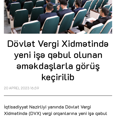
Dövlət Vergi Xidmətində
yeni işə qəbul olunan
əməkdaşlarla görüş
keçirilib
20 APREL 2023 16:59
İqtisadiyyat Nazirliyi yanında Dövlət Vergi
Xidmətində (DVX) vergi orqanlarına yeni işə qəbul