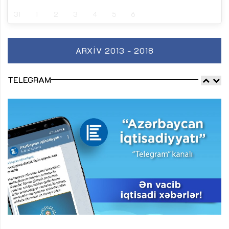
31
1
2
3
4
5
6
ARXIV 2013 - 2018
TELEGRAM