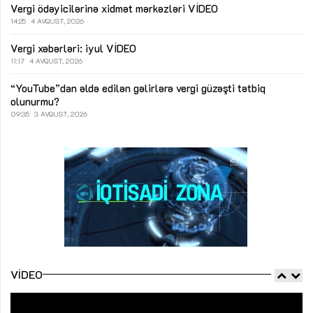
Vergi ödəyicilərinə xidmət mərkəzləri
VİDEO
14:25
4 AVQUST, 2026
Vergi xəbərləri: iyul
VİDEO
11:17
4 AVQUST, 2026
“YouTube”dan əldə edilən gəlirlərə vergi güzəşti tətbiq
olunurmu?
09:35
3 AVQUST, 2026
VIDEO