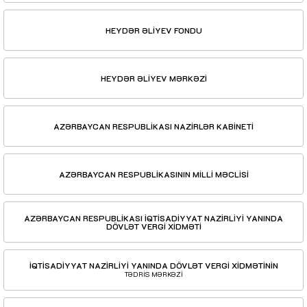
HEYDƏR ƏLİYEV FONDU
HEYDƏR ƏLİYEV MƏRKƏZİ
AZƏRBAYCAN RESPUBLİKASI NAZİRLƏR KABİNETİ
AZƏRBAYCAN RESPUBLİKASININ MİLLİ MƏCLİSİ
AZƏRBAYCAN RESPUBLİKASI İQTİSADİYYAT NAZİRLİYİ YANINDA
DÖVLƏT VERGİ XİDMƏTİ
İQTİSADİYYAT NAZİRLİYİ YANINDA DÖVLƏT VERGİ XİDMƏTİNİN
TƏDRİS MƏRKƏZİ