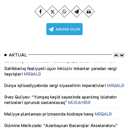
AKTUAL
Sahibkarlıq fəaliyyəti üçün inklüziv imkanlar yaradan vergi
“D
təşviqləri
MƏQALƏ
fə
lıq
Dünya iqtisadiyyatında vergi siyasətinin imperativləri
MƏQALƏ
Ni
mü
Əvəz Quliyev: “Yumşaq keçid sayəsində aparılmış islahatın
nəticələri qorunub saxlanılacaq”
MÜSAHİBƏ
Ay
ya
M
Maliyyə planlaması prizmasında büdcəyə baxış
MƏQALƏ
Az
Gülminə Məlikzadə: “Azərbaycan Bacarıqlar Akseleratoru”
ke
ixtisaslaşmış kadrların hazırlanmasını hədəfləyir”