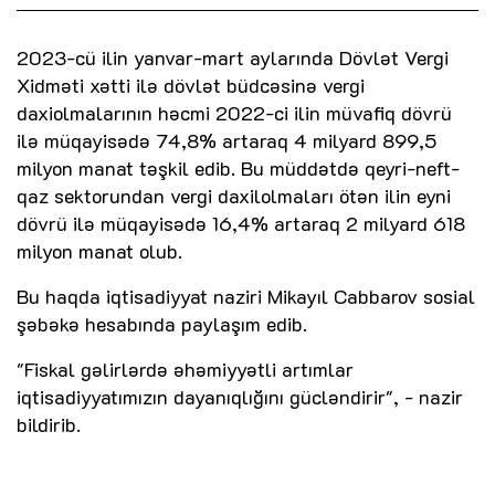
2023-cü ilin yanvar-mart aylarında Dövlət Vergi
Xidməti xətti ilə dövlət büdcəsinə vergi
daxiolmalarının həcmi 2022-ci ilin müvafiq dövrü
ilə müqayisədə 74,8% artaraq 4 milyard 899,5
milyon manat təşkil edib. Bu müddətdə qeyri-neft-
qaz sektorundan vergi daxilolmaları ötən ilin eyni
dövrü ilə müqayisədə 16,4% artaraq 2 milyard 618
milyon manat olub.
Bu haqda iqtisadiyyat naziri Mikayıl Cabbarov sosial
şəbəkə hesabında paylaşım edib.
"Fiskal gəlirlərdə əhəmiyyətli artımlar
iqtisadiyyatımızın dayanıqlığını gücləndirir", - nazir
bildirib.