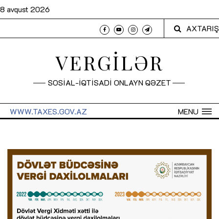
8 avqust 2026
AXTARIŞ
VERGİLƏR
SOSİAL-İQTİSADİ ONLAYN QƏZET
WWW.TAXES.GOV.AZ
MENU