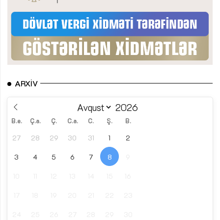
ARXIV
B.e.
Ç.a.
Ç.
C.a.
C.
Ş.
B.
27
28
29
30
31
1
2
3
4
5
6
7
8
9
10
11
12
13
14
15
16
17
18
19
20
21
22
23
24
25
26
27
28
29
30