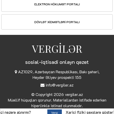
ELEKTRON HÖKUMƏT PORTALI
DÖVLƏT XİDMƏTLƏRİ PORTALI
VERGİLƏR
sosial-iqtisadi onlayn qəzet
AZ1029, Azərbaycan Respublikası, Bakı şəhəri,
Heydər Əliyev prospekti 155
info@vergiler.az
© Copyright 2026
vergiler.az
Müəllif hüquqları qorunur. Materiallardan istifadə edərkən
hiperlinklə istinad olunmalıdır.
zərə alınırmı?
Xarici fiziki şəxslərə göstərilən 
Vergi