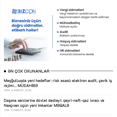
ƏN ÇOX OXUNANLAR
Məşğulluqda yeni hədəflər: risk əsaslı elektron audit, çevik iş
rejimi...
MÜSAHİBƏ
12:54
6 AVQUST, 2026
Daşıma xərclərinə dövlət dəstəyi: qeyri-neft-qaz ixracı və
Naxçıvan üçün yeni imkanlar
MƏQALƏ
11:59
5 AVQUST, 2026