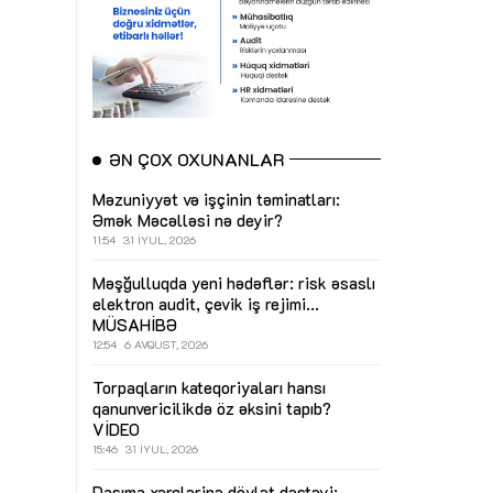
ƏN ÇOX OXUNANLAR
Məzuniyyət və işçinin təminatları:
Əmək Məcəlləsi nə deyir?
11:54
31 İYUL, 2026
Məşğulluqda yeni hədəflər: risk əsaslı
elektron audit, çevik iş rejimi...
MÜSAHİBƏ
12:54
6 AVQUST, 2026
Torpaqların kateqoriyaları hansı
qanunvericilikdə öz əksini tapıb?
VİDEO
15:46
31 İYUL, 2026
Daşıma xərclərinə dövlət dəstəyi: