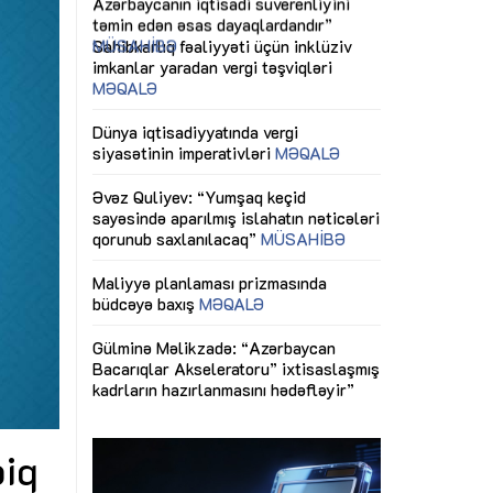
ericiliyinə
Dünya iqtisadiyyatında vergi
Nicat İmanov: "
ühitinin
siyasətinin imperativləri
MƏQALƏ
dəyişikliklər s
edir"
yaxşılaşdırılma
MÜSAHİBƏ
Əvəz Quliyev: “Yumşaq keçid
sayəsində aparılmış islahatın nəticələri
miz daha
qorunub saxlanılacaq”
MÜSAHİBƏ
Aytən Kərimov
, çevik və
inklüziv iş müh
dırmaqdır”
öyrənən komand
Maliyyə planlaması prizmasında
MÜSAHİBƏ
büdcəyə baxış
MƏQALƏ
tərəfdaşlığı
Azərbaycanda d
Gülminə Məlikzadə: “Azərbaycan
n ilk pilot
çərçivəsində hə
Bacarıqlar Akseleratoru” ixtisaslaşmış
layihə
VİDEO
kadrların hazırlanmasını hədəfləyir”
qaviləsi”
Aydın Hüseynov
renliyini
Azərbaycanın iq
andır”
təmin edən əsa
MÜSAHİBƏ
biq