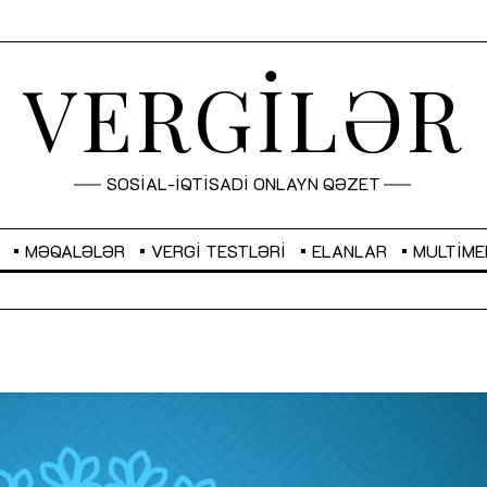
VERGİLƏR
SOSİAL-İQTİSADİ ONLAYN QƏZET
MƏQALƏLƏR
VERGI TESTLƏRI
ELANLAR
MULTIME
GBP
2,2882
RUB
2,1023
Sahibkarlıq fəaliyyəti üçün inklüziv
“Düzgün kommunikasiyanın
imkanlar yaradan vergi təşviqləri
real iş və sistemli fəaliyyə
MƏQALƏ
MÜSAHİBƏ