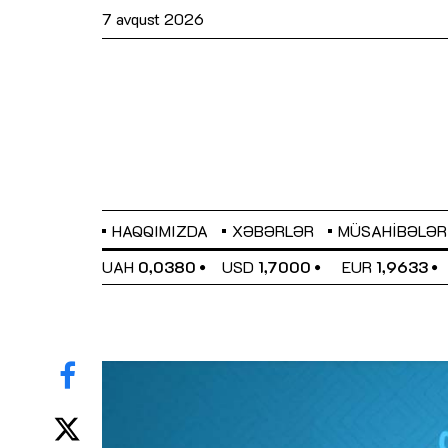
7 avqust 2026
HAQQIMIZDA
XƏBƏRLƏR
MÜSAHIBƏLƏR
EL
0,6486
UAH
0,0380
USD
1,7000
EUR
1,9633