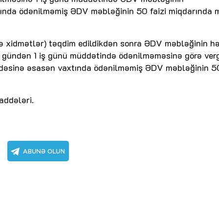
tında ödənilməmiş ƏDV məbləğinin 50 faizi miqdarında 
ə xidmətlər) təqdim edildikdən sonra ƏDV məbləğinin h
ən gündən 1 iş günü müddətində ödənilməməsinə görə verg
ddəsinə əsasən vaxtında ödənilməmiş ƏDV məbləğinin 50
addələri.