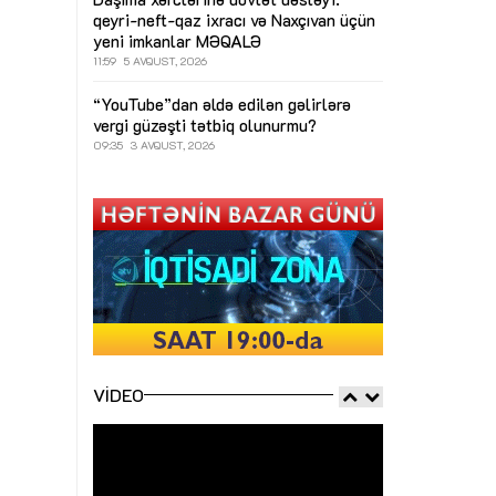
qeyri-neft-qaz ixracı və Naxçıvan üçün
yeni imkanlar
MƏQALƏ
11:59
5 AVQUST, 2026
“YouTube”dan əldə edilən gəlirlərə
vergi güzəşti tətbiq olunurmu?
09:35
3 AVQUST, 2026
VIDEO