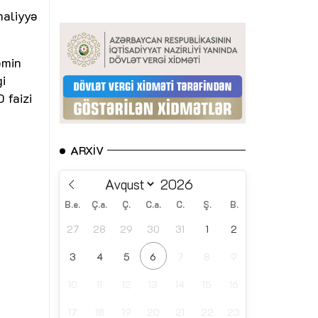
maliyyə
əmin
i
 faizi
ARXIV
B.e.
Ç.a.
Ç.
C.a.
C.
Ş.
B.
27
28
29
30
31
1
2
3
4
5
6
7
8
9
10
11
12
13
14
15
16
17
18
19
20
21
22
23