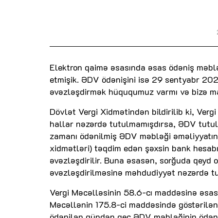
Elektron qaimə əsasında əsas ödəniş məbl
etmişik. ƏDV ödənişini isə 29 sentyabr 202
əvəzləşdirmək hüququmuz varmı və bizə mal
Dövlət Vergi Xidmətindən bildirilib ki, Ve
hallar nəzərdə tutulmamışdırsa, ƏDV tutulan
zamanı ödənilmiş ƏDV məbləği əməliyyatın d
xidmətləri) təqdim edən şəxsin bank hesa
əvəzləşdirilir. Buna əsasən, sorğuda qeyd
əvəzləşdirilməsinə məhdudiyyət nəzərdə tu
Vergi Məcəlləsinin 58.6-cı maddəsinə əsas
Məcəllənin 175.8-ci maddəsində göstərilən v
ödənilən gündən gec ƏDV məbləğinin ödən