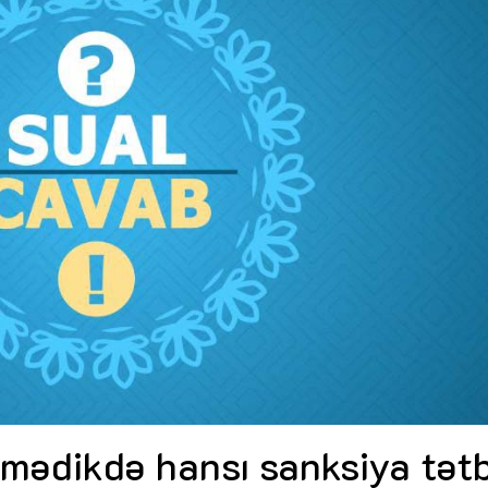
Dünya iqtisadiyyatında vergi
Nicat İmanov: "Vergi qanunv
siyasətinin imperativləri
MƏQALƏ
dəyişikliklər sahibkarlıq m
yaxşılaşdırılmasına xidmət 
MÜSAHİBƏ
Əvəz Quliyev: “Yumşaq keçid
sayəsində aparılmış islahatın nəticələri
qorunub saxlanılacaq”
MÜSAHİBƏ
Aytən Kərimova: “Məqsədi
inklüziv iş mühiti yaratmaq
öyrənən komanda formalaş
Maliyyə planlaması prizmasında
MÜSAHİBƏ
büdcəyə baxış
MƏQALƏ
Azərbaycanda dövlət-özəl 
Gülminə Məlikzadə: “Azərbaycan
çərçivəsində həyata keçirilə
Bacarıqlar Akseleratoru” ixtisaslaşmış
layihə
VİDEO
kadrların hazırlanmasını hədəfləyir”
Aydın Hüseynov: “Əsrin mü
Azərbaycanın iqtisadi suve
təmin edən əsas dayaqlard
MÜSAHİBƏ
mədikdə hansı sanksiya tət