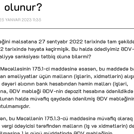
olunur?
25 YANVAR 2023 11:35
əğini malsatana 27 sentyabr 2022 tarixində tam şəkild
2 tarixində həyata keçirmişik. Bu halda ödədiyimiz ƏDV-
iyyə sanksiyası tətbiq oluna bilərmi?
rgi Məcəlləsinin 175.1-ci maddəsinə əsasən, bu maddədə 
 əməliyyatlar üçün malların (işlərin, xidmətlərin) alışı
əyəri alıcının bank hesabından həmin malları (işləri,
bına, ƏDV məbləği ƏDV-nin depozit hesabına ödənildikdə
 olunan halda müvafiq qaydada ödənilmiş ƏDV məbləğini
tulmamışdır.
ən, bu Məcəllənin 175.1.3-cü maddəsinə müvafiq olaraq
ergi ödəyicisi tərəfindən malların (iş və xidmətlərin) d
ilməsinə 1 iş günü müddətində ƏDV məbləğinin