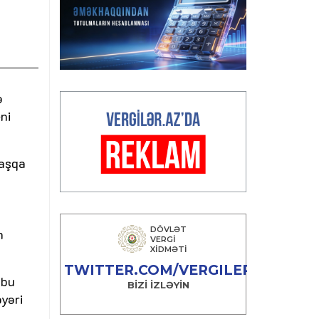
ə
ni
başqa
n
 bu
əyəri