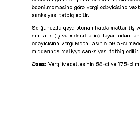
ödənilməməsinə görə vergi ödəyicisinə vax
sanksiyası tətbiq edilir.
Sorğunuzda qeyd olunan halda mallar (iş v
malların (iş və xidmətlərin) dəyəri ödənil
ödəyicisinə Vergi Məcəlləsinin 58.6-cı ma
miqdarında maliyyə sanksiyası tətbiq edilir.
Əsas:
Vergi Məcəlləsinin 58-ci və 175-ci m