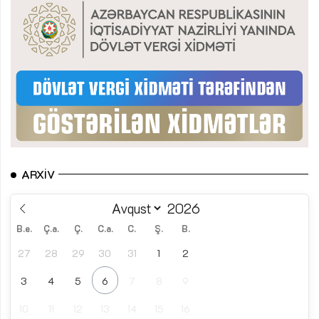
ARXIV
B.e.
Ç.a.
Ç.
C.a.
C.
Ş.
B.
27
28
29
30
31
1
2
3
4
5
6
7
8
9
10
11
12
13
14
15
16