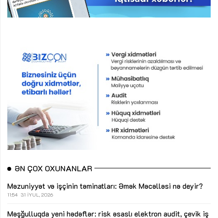
ƏN ÇOX OXUNANLAR
Məzuniyyət və işçinin təminatları: Əmək Məcəlləsi nə deyir?
11:54
31 İYUL, 2026
Məşğulluqda yeni hədəflər: risk əsaslı elektron audit, çevik iş