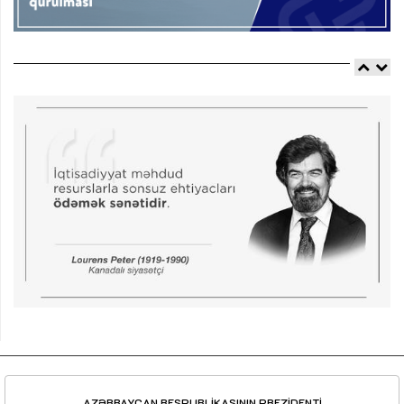
AZƏRBAYCAN RESPUBLİKASININ PREZİDENTİ