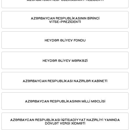
AZƏRBAYCAN RESPUBLİKASININ BİRİNCİ
VİTSE-PREZİDENTİ
HEYDƏR ƏLİYEV FONDU
HEYDƏR ƏLİYEV MƏRKƏZİ
AZƏRBAYCAN RESPUBLİKASI NAZİRLƏR KABİNETİ
AZƏRBAYCAN RESPUBLİKASININ MİLLİ MƏCLİSİ
AZƏRBAYCAN RESPUBLİKASI İQTİSADİYYAT NAZİRLİYİ YANINDA
DÖVLƏT VERGİ XİDMƏTİ