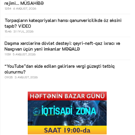
rejimi...
MÜSAHİBƏ
12:54
6 AVQUST, 2026
Torpaqların kateqoriyaları hansı qanunvericilikdə öz əksini
tapıb?
VİDEO
15:46
31 İYUL, 2026
Daşıma xərclərinə dövlət dəstəyi: qeyri-neft-qaz ixracı və
Naxçıvan üçün yeni imkanlar
MƏQALƏ
11:59
5 AVQUST, 2026
“YouTube”dan əldə edilən gəlirlərə vergi güzəşti tətbiq
olunurmu?
09:35
3 AVQUST, 2026