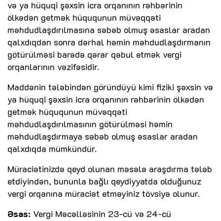
və ya hüquqi şəxsin icra orqanının rəhbərinin
ölkədən getmək hüququnun müvəqqəti
məhdudlaşdırılmasına səbəb olmuş əsaslar aradan
qalxdıqdan sonra dərhal həmin məhdudlaşdırmanın
götürülməsi barədə qərar qəbul etmək vergi
orqanlarının vəzifəsidir.
Maddənin tələbindən göründüyü kimi fiziki şəxsin və
ya hüquqi şəxsin icra orqanının rəhbərinin ölkədən
getmək hüququnun müvəqqəti
məhdudlaşdırılmasının götürülməsi həmin
məhdudlaşdırmaya səbəb olmuş əsaslar aradan
qalxdıqda mümkündür.
Müraciətinizdə qeyd olunan məsələ araşdırma tələb
etdiyindən, bununla bağlı qeydiyyatda olduğunuz
vergi orqanına müraciət etməyiniz tövsiyə olunur.
Əsas:
Vergi Məcəlləsinin 23-cü və 24-cü