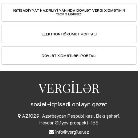
İQTİSADİYYAT NAZİRLİYİ YANINDA DÖVLƏT VERGİ XİDMƏTİNİN
TƏDRİS MƏRKƏZİ
ELEKTRON HÖKUMƏT PORTALI
DÖVLƏT XİDMƏTLƏRİ PORTALI
VERGİLƏR
sosial-iqtisadi onlayn qəzet
AZ1029, Azərbaycan Respublikası, Bakı şəhəri,
Heydər Əliyev prospekti 155
info@vergiler.az