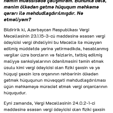
həmin müəssisədə çalışmıram. Bununla belə,
mənim ölkədən getmə hüququm məhkəmə
qərarı ilə məhdudlaşdırılmışdır. Nə
etməliyəm?
Bildiririk ki, Azərbaycan Respublikası Vergi
Məcəlləsinin 23.1.15-3-cü maddəsinə əsasən vergi
ödəyicisi vergi öhdəliyini bu Məcəllə ilə müəyyən
edilmiş müddətdə yerinə yetirmədikdə, hesablanmış
vergilər üzrə borcların və faizlərin, tətbiq edilmiş
maliyyə sanksiyalarının ödənilməsini təmin etmək
üsulu kimi vergi ödəyicisi olan fiziki şəxsin və ya
hüquqi şəxsin icra orqanının rəhbərinin ölkədən
getmək hüququnun müvəqqəti məhdudlaşdırılması
üçün məhkəməyə müraciət etmək vergi orqanlarının
hüququdur.
Eyni zamanda, Vergi Məcəlləsinin 24.0.2-1-ci
maddəsinə əsasən vergi ödəyicisi olan fiziki şəxsin