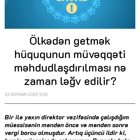
Ölkədən getmək
hüququnun müvəqqəti
məhdudlaşdırılması nə
zaman ləğv edilir?
22 NOYABR 2022 12:10
Bir ilə yaxın direktor vəzifəsində çalışdığım
müəssisənin məndən öncə və məndən sonra
vergi borcu olmuşdur. Artıq üçüncü ildir ki,