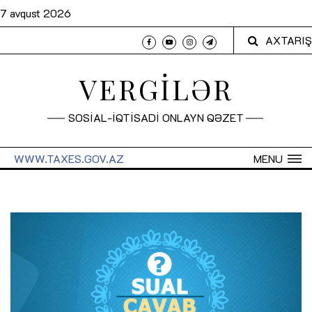
7 avqust 2026
AXTARIŞ
VERGİLƏR
SOSİAL-İQTİSADİ ONLAYN QƏZET
WWW.TAXES.GOV.AZ
MENU