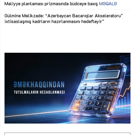
M
Maliyyə planlaması prizmasında büdcəyə baxış
MƏQALƏ
Az
Gülminə Məlikzadə: “Azərbaycan Bacarıqlar Akseleratoru”
ke
ixtisaslaşmış kadrların hazırlanmasını hədəfləyir”
Ay
su