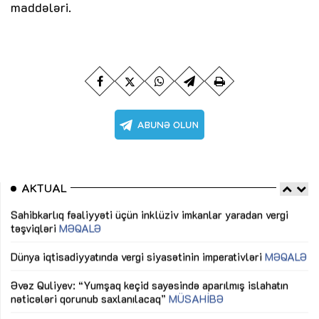
maddələri.
AKTUAL
Sahibkarlıq fəaliyyəti üçün inklüziv imkanlar yaradan vergi
“D
təşviqləri
MƏQALƏ
fə
lıq
Dünya iqtisadiyyatında vergi siyasətinin imperativləri
MƏQALƏ
Ni
mü
Əvəz Quliyev: “Yumşaq keçid sayəsində aparılmış islahatın
nəticələri qorunub saxlanılacaq”
MÜSAHİBƏ
Ay
ya