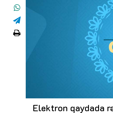
Elektron qaydada rə