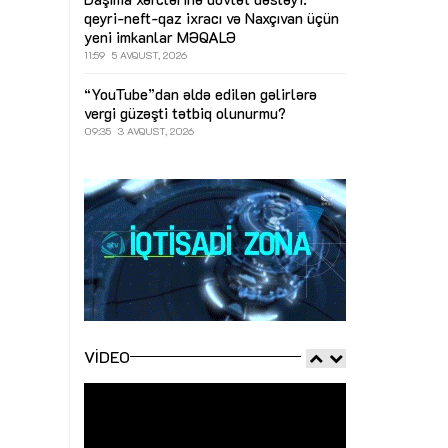
qeyri-neft-qaz ixracı və Naxçıvan üçün
yeni imkanlar
MƏQALƏ
11:59
5 AVQUST, 2026
“YouTube”dan əldə edilən gəlirlərə
vergi güzəşti tətbiq olunurmu?
09:35
3 AVQUST, 2026
VIDEO