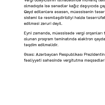
olmadıqda isə sənədlər kağız daşıyıcıda çap
Qeyd edilənlərə əsasən, müəssisənin təsər
sistemi ilə rəsmiləşdirildiyi halda təsərrü
edilməsi zəruri deyil.
Eyni zamanda, müəssisədə vergi orqanları t
olunan proqram təminatında elektron qaydad
təqdim edilməlidir.
Əsas: Azərbaycan Respublikası Prezidentinin 
fəaliyyəti sahəsində vergitutma məqsədləri