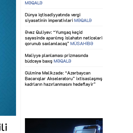
ericiliyinə
Dünya iqtisadiyyatında vergi
Nicat İmanov: "
ühitinin
siyasətinin imperativləri
MƏQALƏ
dəyişikliklər s
edir"
yaxşılaşdırılma
MÜSAHİBƏ
Əvəz Quliyev: “Yumşaq keçid
sayəsində aparılmış islahatın nəticələri
miz daha
qorunub saxlanılacaq”
MÜSAHİBƏ
Aytən Kərimov
, çevik və
inklüziv iş müh
dırmaqdır”
öyrənən komand
Maliyyə planlaması prizmasında
MÜSAHİBƏ
büdcəyə baxış
MƏQALƏ
tərəfdaşlığı
Azərbaycanda d
Gülminə Məlikzadə: “Azərbaycan
n ilk pilot
çərçivəsində hə
Bacarıqlar Akseleratoru” ixtisaslaşmış
layihə
VİDEO
kadrların hazırlanmasını hədəfləyir”
qaviləsi”
Aydın Hüseynov
renliyini
Azərbaycanın iq
andır”
təmin edən əsa
MÜSAHİBƏ
li