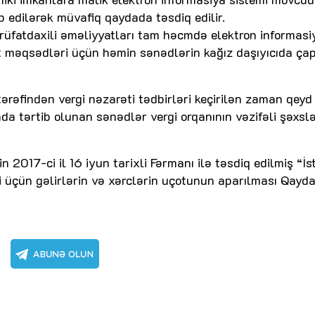
 edilərək müvafiq qaydada təsdiq edilir.
rüfatdaxili əməliyyatları tam həcmdə elektron informasi
fat məqsədləri üçün həmin sənədlərin kağız daşıyıcıda ça
ərəfindən vergi nəzarəti tədbirləri keçirilən zaman qeyd
a tərtib olunan sənədlər vergi orqanının vəzifəli şəxsl
2017-ci il 16 iyun tarixli Fərmanı ilə təsdiq edilmiş “İs
 üçün gəlirlərin və xərclərin uçotunun aparılması Qayda