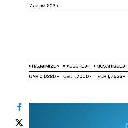
7 avqust 2026
HAQQIMIZDA
XƏBƏRLƏR
MÜSAHIBƏLƏR
EL
0,6486
UAH
0,0380
USD
1,7000
EUR
1,9633