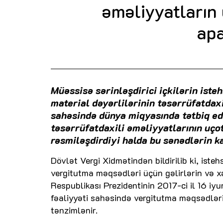
əməliyyatların 
apa
Müəssisə sərinləşdirici içkilərin isteh
material dəyərlilərinin təsərrüfatdax
sahəsində dünya miqyasında tətbiq edi
təsərrüfatdaxili əməliyyatlarının uço
rəsmiləşdirdiyi halda bu sənədlərin k
Dövlət Vergi Xidmətindən bildirilib ki, isteh
vergitutma məqsədləri üçün gəlirlərin və 
Respublikası Prezidentinin 2017-ci il 16 iyu
fəaliyyəti sahəsində vergitutma məqsədləri
tənzimlənir.