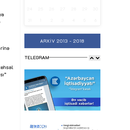
24
25
26
27
28
29
30
ya
31
1
2
3
4
5
6
p
ARXIV 2013 - 2018
ərinə
TELEGRAM
tehsal
sı”