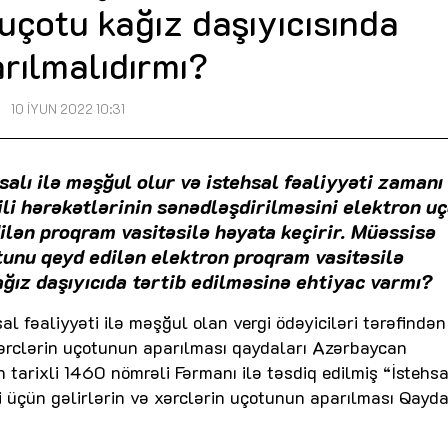
uçotu kağız daşıyıcısında
rılmalıdırmı?
10 İYUN 2022 10:31
salı ilə məşğul olur və istehsal fəaliyyəti zamanı
ili hərəkətlərinin sənədləşdirilməsini elektron uç
lən proqram vasitəsilə həyata keçirir. Müəssisə
tunu qeyd edilən elektron proqram vasitəsilə
ağız daşıyıcıda tərtib edilməsinə ehtiyac varmı?
sal fəaliyyəti ilə məşğul olan vergi ödəyiciləri tərəfindən
xərclərin uçotunun aparılması qaydaları Azərbaycan
n tarixli 1460 nömrəli Fərmanı ilə təsdiq edilmiş “İstehsa
 üçün gəlirlərin və xərclərin uçotunun aparılması Qaydas