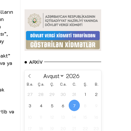
lların
ın
a
sı”,
ay
 akt”
ARXIV
 və ya
B.e.
Ç.a.
Ç.
C.a.
C.
Ş.
B.
ək
27
28
29
30
31
1
2
3
4
5
6
7
8
9
tib və
10
11
12
13
14
15
16
17
18
19
20
21
22
23