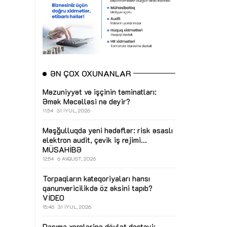
ƏN ÇOX OXUNANLAR
Məzuniyyət və işçinin təminatları:
Əmək Məcəlləsi nə deyir?
11:54
31 İYUL, 2026
Məşğulluqda yeni hədəflər: risk əsaslı
elektron audit, çevik iş rejimi...
MÜSAHİBƏ
12:54
6 AVQUST, 2026
Torpaqların kateqoriyaları hansı
qanunvericilikdə öz əksini tapıb?
VİDEO
15:46
31 İYUL, 2026
Daşıma xərclərinə dövlət dəstəyi: