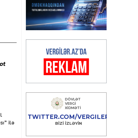
ot
l
ı” ilə