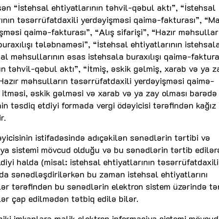
 “İstehsal ehtiyatlarının təhvil-qəbul aktı”, “İstehsal
larının təsərrüfatdaxili yerdəyişməsi qaimə-fakturası”, “Ma
şməsi qaimə-fakturası”, “Alış sifarişi”, “Hazır məhsullar
buraxılışı tələbnaməsi”, “İstehsal ehtiyatlarının istehsal
sal məhsullarının əsas istehsala buraxılışı qaimə-faktura
 təhvil-qəbul aktı”, “İtmiş, əskik gəlmiş, xarab və ya z
Hazır məhsulların təsərrüfatdaxili yerdəyişməsi qaimə-
 itməsi, əskik gəlməsi və xarab və ya zay olması barədə
n təsdiq etdiyi formada vergi ödəyicisi tərəfindən kağız
r.
yicisinin istifadəsində adıçəkilən sənədlərin tərtibi və
iya sistemi mövcud olduğu və bu sənədlərin tərtib edilər
iyi halda (misal: istehsal ehtiyatlarının təsərrüfatdaxili
a sənədləşdirilərkən bu zaman istehsal ehtiyatlarını
r tərəfindən bu sənədlərin elektron sistem üzərində tər
ər çap edilmədən tətbiq edilə bilər.
xniki imkanlara malik elektron informasiya sistemi mövcud