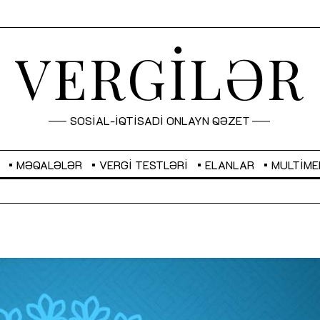
VERGİLƏR
SOSİAL-İQTİSADİ ONLAYN QƏZET
MƏQALƏLƏR
VERGI TESTLƏRI
ELANLAR
MULTIME
GBP
2,2882
RUB
2,1023
Sahibkarlıq fəaliyyəti üçün inklüziv
“Düzgün kommunikasiyanın
imkanlar yaradan vergi təşviqləri
real iş və sistemli fəaliyyə
MƏQALƏ
MÜSAHİBƏ