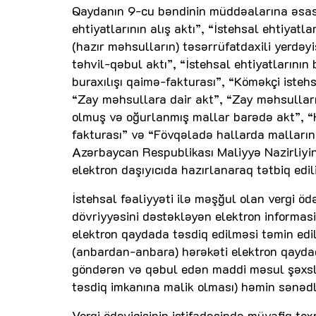
Qaydanın 9-cu bəndinin müddəalarına əsasən
ehtiyatlarının alış aktı”, “İstehsal ehtiyat
(hazır məhsulların) təsərrüfatdaxili yerdəyi
təhvil-qəbul aktı”, “İstehsal ehtiyatlarının 
buraxılışı qaimə-fakturası”, “Köməkçi isteh
“Zay məhsullara dair akt”, “Zay məhsulların
olmuş və oğurlanmış mallar barədə akt”, “
fakturası” və “Fövqəladə hallarda malların
Azərbaycan Respublikası Maliyyə Nazirliyini
elektron daşıyıcıda hazırlanaraq tətbiq edili
İstehsal fəaliyyəti ilə məşğul olan vergi ödə
dövriyyəsini dəstəkləyən elektron informas
elektron qaydada təsdiq edilməsi təmin edild
(anbardan-anbara) hərəkəti elektron qaydad
göndərən və qəbul edən maddi məsul şəxslə
təsdiq imkanına malik olması) həmin sənədl
Vergi ödəyicisinin istifadəsində müvafiq te