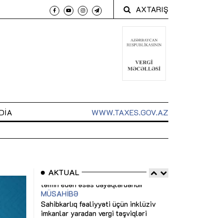
AXTARIŞ
DIA
WWW.TAXES.GOV.AZ
AKTUAL
 arxasında
Sahibkarlıq fəaliyyəti üçün inklüziv
“Düzgün kommun
t dayanır”
imkanlar yaradan vergi təşviqləri
real iş və siste
MƏQALƏ
MÜSAHİBƏ