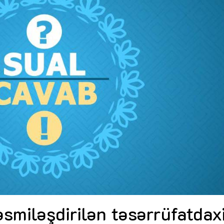
Dünya iqtisadiyyatında vergi
Nicat İmanov: "Vergi qanunv
siyasətinin imperativləri
MƏQALƏ
dəyişikliklər sahibkarlıq m
yaxşılaşdırılmasına xidmət 
MÜSAHİBƏ
Əvəz Quliyev: “Yumşaq keçid
sayəsində aparılmış islahatın nəticələri
qorunub saxlanılacaq”
MÜSAHİBƏ
Aytən Kərimova: “Məqsədi
inklüziv iş mühiti yaratmaq
öyrənən komanda formalaş
Maliyyə planlaması prizmasında
MÜSAHİBƏ
büdcəyə baxış
MƏQALƏ
Azərbaycanda dövlət-özəl 
Gülminə Məlikzadə: “Azərbaycan
çərçivəsində həyata keçirilə
Bacarıqlar Akseleratoru” ixtisaslaşmış
layihə
VİDEO
kadrların hazırlanmasını hədəfləyir”
Aydın Hüseynov: “Əsrin mü
Azərbaycanın iqtisadi suve
təmin edən əsas dayaqlard
MÜSAHİBƏ
smiləşdirilən təsərrüfatdaxi