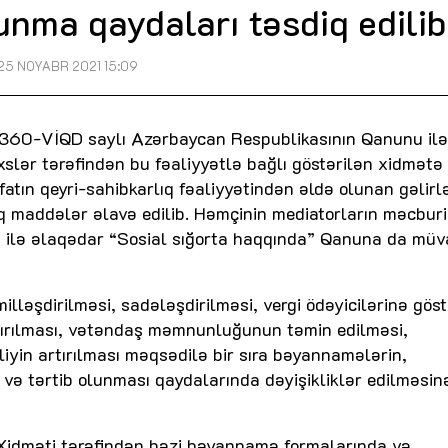
unma qaydaları təsdiq edilib
25 NOYABR 2021 15:09
li 360-VİQD saylı Azərbaycan Respublikasının Qanunu ilə
əxslər tərəfindən bu fəaliyyətlə bağlı göstərilən xidmətə
tın qeyri-sahibkarlıq fəaliyyətindən əldə olunan gəlirl
iq maddələr əlavə edilib. Həmçinin mediatorların məcburi
si ilə əlaqədar “Sosial sığorta haqqında” Qanuna da müv
ləşdirilməsi, sadələşdirilməsi, vergi ödəyicilərinə göst
şdırılması, vətəndaş məmnunluğunun təmin edilməsi,
iyin artırılması məqsədilə bir sıra bəyannamələrin,
ı və tərtib olunması qaydalarında dəyişikliklər edilməsin
i Xidməti tərəfindən bəzi bəyannamə formalarında və