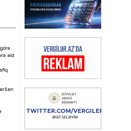
 görə
ərə aid
afiq
ərilən
ə