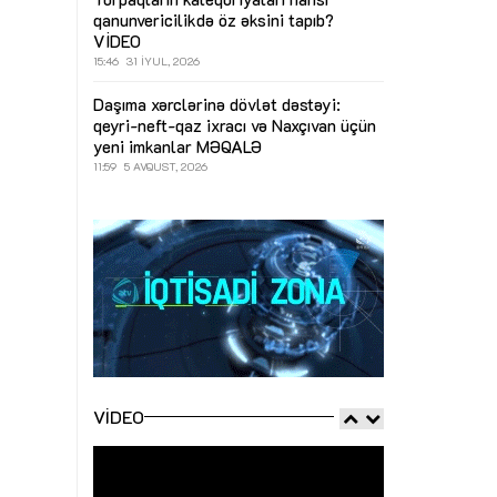
qanunvericilikdə öz əksini tapıb?
VİDEO
15:46
31 İYUL, 2026
Daşıma xərclərinə dövlət dəstəyi:
qeyri-neft-qaz ixracı və Naxçıvan üçün
yeni imkanlar
MƏQALƏ
11:59
5 AVQUST, 2026
VIDEO