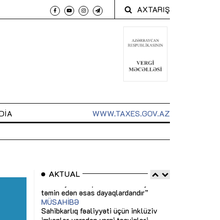
AXTARIŞ
DIA
WWW.TAXES.GOV.AZ
AKTUAL
 arxasında
Sahibkarlıq fəaliyyəti üçün inklüziv
“Düzgün kommun
t dayanır”
imkanlar yaradan vergi təşviqləri
real iş və siste
MƏQALƏ
MÜSAHİBƏ