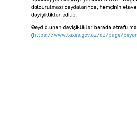
doldurulması qaydalarında, həmçinin əlavə
dəyişikliklər edilib.
Qeyd olunan dəyişikliklər barədə ətraflı m
(
https://www.taxes.gov.az/az/page/beyann