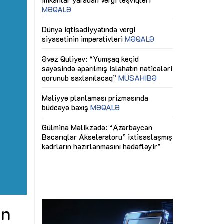
ericiliyinə
Dünya iqtisadiyyatında vergi
Nicat İmanov: "
ühitinin
siyasətinin imperativləri
MƏQALƏ
dəyişikliklər s
edir"
yaxşılaşdırılma
MÜSAHİBƏ
Əvəz Quliyev: “Yumşaq keçid
sayəsində aparılmış islahatın nəticələri
miz daha
qorunub saxlanılacaq”
MÜSAHİBƏ
Aytən Kərimov
, çevik və
inklüziv iş müh
dırmaqdır”
öyrənən komand
Maliyyə planlaması prizmasında
MÜSAHİBƏ
büdcəyə baxış
MƏQALƏ
tərəfdaşlığı
Azərbaycanda d
Gülminə Məlikzadə: “Azərbaycan
n ilk pilot
çərçivəsində hə
Bacarıqlar Akseleratoru” ixtisaslaşmış
layihə
VİDEO
kadrların hazırlanmasını hədəfləyir”
qaviləsi”
Aydın Hüseynov
renliyini
Azərbaycanın iq
andır”
təmin edən əsa
MÜSAHİBƏ
in