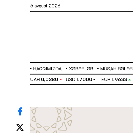
6 avqust 2026
HAQQIMIZDA
XƏBƏRLƏR
MÜSAHIBƏLƏR
EL
0,6486
UAH
0,0380
USD
1,7000
EUR
1,9633