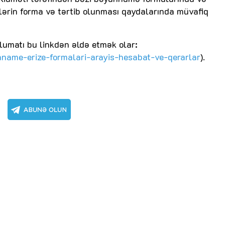
lərin forma və tərtib olunması qaydalarında müvafiq
əlumatı bu linkdən əldə etmək olar:
ame-erize-formalari-arayis-hesabat-ve-qerarlar
).