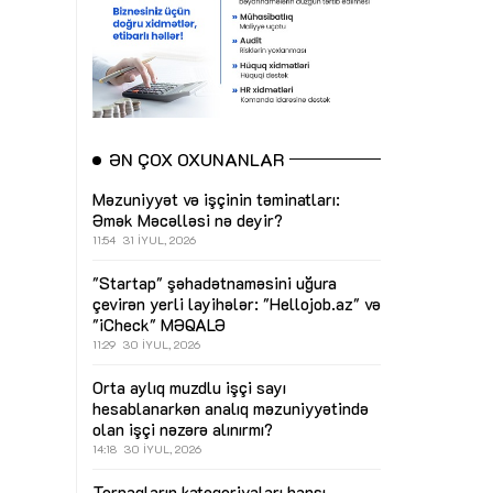
ƏN ÇOX OXUNANLAR
Məzuniyyət və işçinin təminatları:
Əmək Məcəlləsi nə deyir?
11:54
31 İYUL, 2026
"Startap" şəhadətnaməsini uğura
çevirən yerli layihələr: "Hellojob.az" və
"iCheck"
MƏQALƏ
11:29
30 İYUL, 2026
Orta aylıq muzdlu işçi sayı
hesablanarkən analıq məzuniyyətində
olan işçi nəzərə alınırmı?
14:18
30 İYUL, 2026
Torpaqların kateqoriyaları hansı