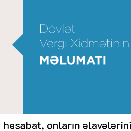
Dünya iqtisadiyyatında vergi
Nicat İmanov: "Vergi qanunv
siyasətinin imperativləri
MƏQALƏ
dəyişikliklər sahibkarlıq m
yaxşılaşdırılmasına xidmət 
MÜSAHİBƏ
Əvəz Quliyev: “Yumşaq keçid
sayəsində aparılmış islahatın nəticələri
qorunub saxlanılacaq”
MÜSAHİBƏ
Aytən Kərimova: “Məqsədi
inklüziv iş mühiti yaratmaq
öyrənən komanda formalaş
Maliyyə planlaması prizmasında
MÜSAHİBƏ
büdcəyə baxış
MƏQALƏ
Azərbaycanda dövlət-özəl 
Gülminə Məlikzadə: “Azərbaycan
çərçivəsində həyata keçirilə
Bacarıqlar Akseleratoru” ixtisaslaşmış
layihə
VİDEO
kadrların hazırlanmasını hədəfləyir”
Aydın Hüseynov: “Əsrin mü
Azərbaycanın iqtisadi suve
təmin edən əsas dayaqlard
MÜSAHİBƏ
 hesabat, onların əlavələrin