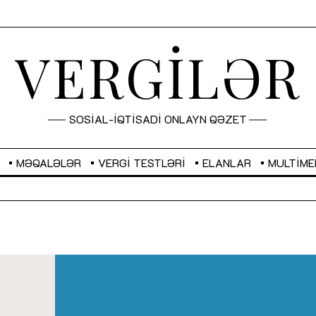
VERGİLƏR
SOSİAL-İQTİSADİ ONLAYN QƏZET
MƏQALƏLƏR
VERGI TESTLƏRI
ELANLAR
MULTIME
GBP
2,2882
RUB
2,1023
Sahibkarlıq fəaliyyəti üçün inklüziv
“Düzgün kommunikasiyanın
imkanlar yaradan vergi təşviqləri
real iş və sistemli fəaliyyə
MƏQALƏ
MÜSAHİBƏ