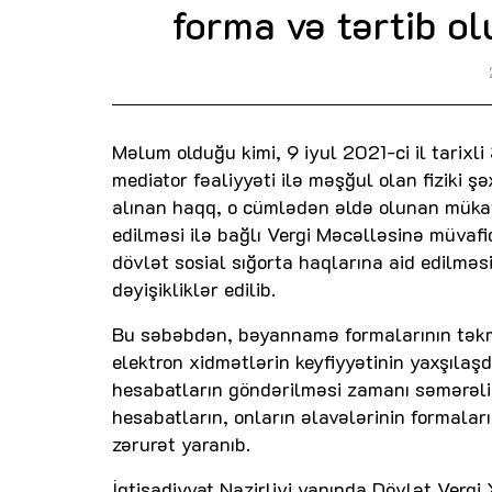
forma və tərtib ol
Məlum olduğu kimi, 9 iyul 2021-ci il tarix
mediator fəaliyyəti ilə məşğul olan fiziki ş
alınan haqq, o cümlədən əldə olunan mükafa
edilməsi ilə bağlı Vergi Məcəlləsinə müvaf
dövlət sosial sığorta haqlarına aid edilmə
dəyişikliklər edilib.
Bu səbəbdən, bəyannamə formalarının təkmil
elektron xidmətlərin keyfiyyətinin yaxşıla
hesabatların göndərilməsi zamanı səmərəlil
hesabatların, onların əlavələrinin formalar
zərurət yaranıb.
İqtisadiyyat Nazirliyi yanında Dövlət Verg