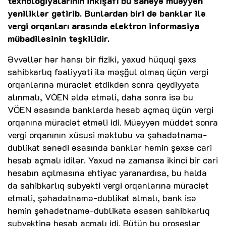
texnologiyalarının inkişafı bu sahəyə müəyyən
yeniliklər gətirib. Bunlardan biri də banklar ilə
vergi orqanları arasında elektron informasiya
mübadiləsinin təşkilidir.
Əvvəllər hər hansı bir fiziki, yaxud hüquqi şəxs
sahibkarlıq fəaliyyəti ilə məşğul olmaq üçün vergi
orqanlarına müraciət etdikdən sonra qeydiyyata
alınmalı, VÖEN əldə etməli, daha sonra isə bu
VÖEN əsasında banklarda hesab açmaq üçün vergi
orqanına müraciət etməli idi. Müəyyən müddət sonra
vergi orqanının xüsusi məktubu və şəhadətnamə-
dublikat sənədi əsasında banklar həmin şəxsə cari
hesab açmalı idilər. Yaxud nə zamansa ikinci bir cari
hesabın açılmasına ehtiyac yaranardısa, bu halda
da sahibkarlıq subyekti vergi orqanlarına müraciət
etməli, şəhadətnamə-dublikat almalı, bank isə
həmin şəhadətnamə-dublikata əsasən sahibkarlıq
subyektinə hesab açmalı idi. Bütün bu proseslər