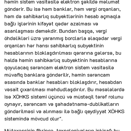
həmin sistem vasitəsilə elektron şəkildə məlumat
göndərir. Bu isə həm banklar, həm vergi orqanları,
həm də sahibkarlıq subyektlərinin hesab açmaqla
bağlı işlərinin kifayət qədər azalması və
asanlaşması deməkdir. Bundan başqa, vergi
öhdəlikləri üzrə yaranmış borclarla əlaqədar vergi
orqanları hər hansı sahibkarlıq subyektinin
hesablarının bloklaşdırılması qərarına gələrsə, bu
halda həmin sahibkarlıq subyektinin hesablarına
qoyulacaq sərəncam elektron sistem vasitəsilə
müvafiq banklara göndərilir, həmin sərəncam
əsasında banklar hesabları bloklaşdırır, hesabdan
vəsait çıxarılması məhdudlaşdırılır. Bu məsələlərdə
isə XÖHKS sistemi üçüncü və müstəqil tərəf rolunu
oynayır, sərəncam və şəhadətnamə-dublikatların
göndərilməsi və alınması ilə bağlı qeydiyyat XÖHKS
sistemində mövcud olur".
Mütəxəssisin fikrincə, texnologiyaların inkişafı bu