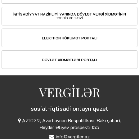
İQTİSADİYYAT NAZİRLİYİ YANINDA DÖVLƏT VERGİ XİDMƏTİNİN
TƏDRİS MƏRKƏZİ
ELEKTRON HÖKUMƏT PORTALI
DÖVLƏT XİDMƏTLƏRİ PORTALI
VERGİLƏR
sosial-iqtisadi onlayn qəzet
AZ1029, Azərbaycan Respublikası, Bakı şəhəri,
Heydər Əliyev prospekti 155
info@vergiler.az