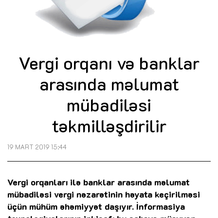
Vergi orqanı və banklar
arasında məlumat
mübadiləsi
təkmilləşdirilir
19 MART 2019 15:44
Vergi orqanları ilə banklar arasında məlumat
mübadiləsi vergi nəzarətinin həyata keçirilməsi
üçün mühüm əhəmiyyət daşıyır. İnformasiya