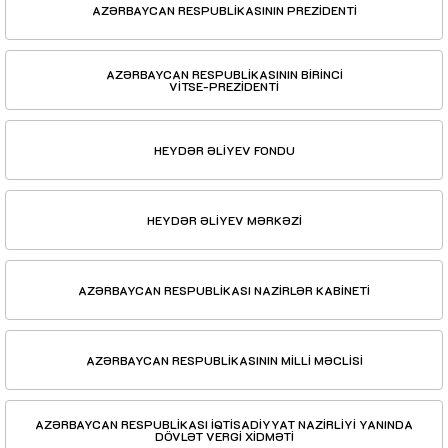
AZƏRBAYCAN RESPUBLİKASININ PREZİDENTİ
AZƏRBAYCAN RESPUBLİKASININ BİRİNCİ
VİTSE-PREZİDENTİ
HEYDƏR ƏLİYEV FONDU
HEYDƏR ƏLİYEV MƏRKƏZİ
AZƏRBAYCAN RESPUBLİKASI NAZİRLƏR KABİNETİ
AZƏRBAYCAN RESPUBLİKASININ MİLLİ MƏCLİSİ
AZƏRBAYCAN RESPUBLİKASI İQTİSADİYYAT NAZİRLİYİ YANINDA
DÖVLƏT VERGİ XİDMƏTİ