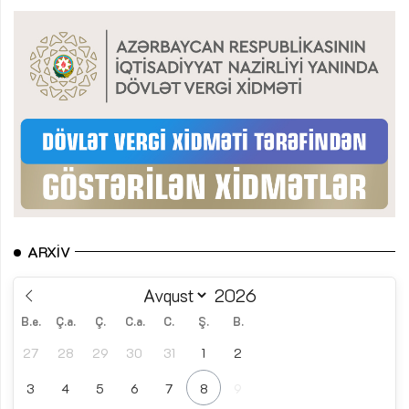
ARXIV
B.e.
Ç.a.
Ç.
C.a.
C.
Ş.
B.
27
28
29
30
31
1
2
3
4
5
6
7
8
9