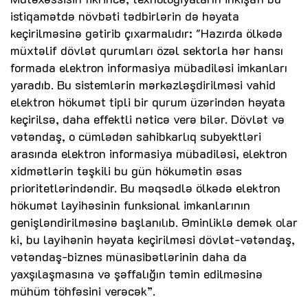
istiqamətdə növbəti tədbirlərin də həyata
keçirilməsinə gətirib çıxarmalıdır: "Hazırda ölkədə
müxtəlif dövlət qurumları özəl sektorla hər hansı
formada elektron informasiya mübadiləsi imkanları
yaradıb. Bu sistemlərin mərkəzləşdirilməsi vahid
elektron hökumət tipli bir qurum üzərindən həyata
keçirilsə, daha effektli nəticə verə bilər. Dövlət və
vətəndaş, o cümlədən sahibkarlıq subyektləri
arasında elektron informasiya mübadiləsi, elektron
xidmətlərin təşkili bu gün hökumətin əsas
prioritetlərindəndir. Bu məqsədlə ölkədə elektron
hökumət layihəsinin funksional imkanlarının
genişləndirilməsinə başlanılıb. Əminliklə demək olar
ki, bu layihənin həyata keçirilməsi dövlət-vətəndaş,
vətəndaş-biznes münasibətlərinin daha da
yaxşılaşmasına və şəffalığın təmin edilməsinə
mühüm töhfəsini verəcək”.