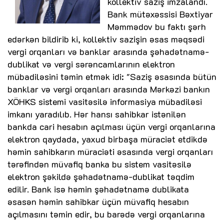
kollektiv saziş imzalandı.
Bank mütəxəssisi Bəxtiyar
Məmmədov bu faktı şərh
edərkən bildirib ki, kollektiv sazişin əsas məqsədi
vergi orqanları və banklar arasında şəhadətnamə-
dublikat və vergi sərəncamlarının elektron
mübadiləsini təmin etmək idi: "Saziş əsasında bütün
banklar və vergi orqanları arasında Mərkəzi bankın
XÖHKS sistemi vasitəsilə informasiya mübadiləsi
imkanı yaradılıb. Hər hansı sahibkar istənilən
bankda cari hesabın açılması üçün vergi orqanlarına
elektron qaydada, yaxud birbaşa müraciət etdikdə
həmin sahibkarın müraciəti əsasında vergi orqanları
tərəfindən müvafiq banka bu sistem vasitəsilə
elektron şəkildə şəhadətnamə-dublikat təqdim
edilir. Bank isə həmin şəhadətnamə dublikata
əsasən həmin sahibkar üçün müvafiq hesabın
açılmasını təmin edir, bu barədə vergi orqanlarına