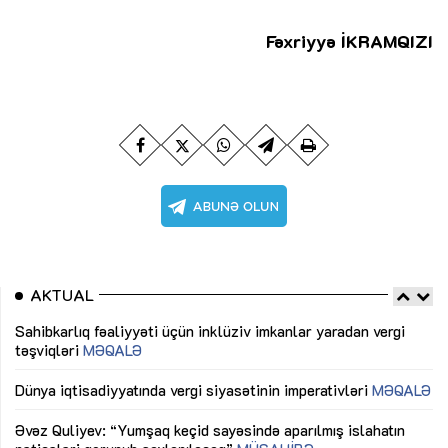
Fəxriyyə İKRAMQIZI
AKTUAL
Sahibkarlıq fəaliyyəti üçün inklüziv imkanlar yaradan vergi
“D
təşviqləri
MƏQALƏ
fə
lıq
Dünya iqtisadiyyatında vergi siyasətinin imperativləri
MƏQALƏ
Ni
mü
Əvəz Quliyev: “Yumşaq keçid sayəsində aparılmış islahatın