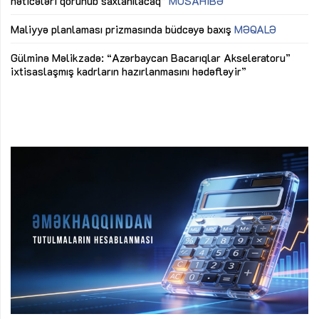
nəticələri qorunub saxlanılacaq”
MÜSAHİBƏ
Ay
ya
M
Maliyyə planlaması prizmasında büdcəyə baxış
MƏQALƏ
Az
Gülminə Məlikzadə: “Azərbaycan Bacarıqlar Akseleratoru”
ke
ixtisaslaşmış kadrların hazırlanmasını hədəfləyir”
Ay
su