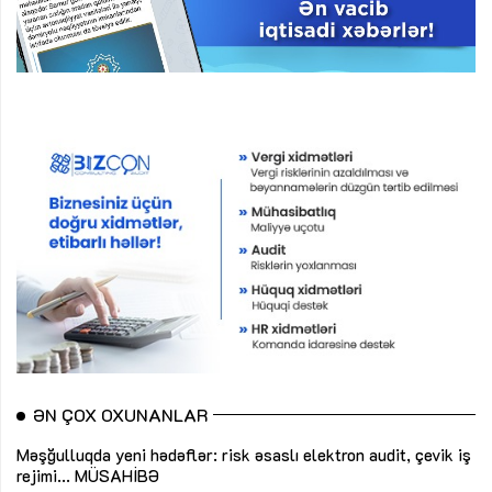
ƏN ÇOX OXUNANLAR
Məşğulluqda yeni hədəflər: risk əsaslı elektron audit, çevik iş
rejimi...
MÜSAHİBƏ