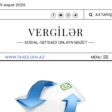
9 avqust 2026
AXTARIŞ
VERGİLƏR
SOSİAL-İQTİSADİ ONLAYN QƏZET
WWW.TAXES.GOV.AZ
MENU