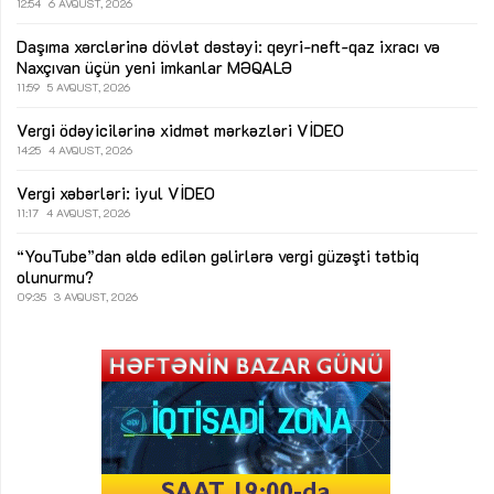
12:54
6 AVQUST, 2026
Daşıma xərclərinə dövlət dəstəyi: qeyri-neft-qaz ixracı və
Naxçıvan üçün yeni imkanlar
MƏQALƏ
11:59
5 AVQUST, 2026
Vergi ödəyicilərinə xidmət mərkəzləri
VİDEO
14:25
4 AVQUST, 2026
Vergi xəbərləri: iyul
VİDEO
11:17
4 AVQUST, 2026
“YouTube”dan əldə edilən gəlirlərə vergi güzəşti tətbiq
olunurmu?
09:35
3 AVQUST, 2026