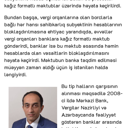
kağız formatlı məktublar üzərində həyata keçirilirdi.
Bundan başqa, vergi orqanlarına olan borclarla
bağlı hər hansı sahibkarlıq subyektinin hesablarının
bloklaşdırılmasına ehtiyac yarandıqda, əvvəllər
vergi orqanları banklara kağız formatlı məktub
göndərirdi, banklar isə bu məktub əsasında həmin
hesablarda olan vəsaitlərin bloklaşdırılmasını
həyata keçirirdi. Məktubun banka təqdim edilməsi
müəyyən zaman aldığı üçün iş istənilən halda
ləngiyirdi.
Bu tip halların qarşısının
alınması məqsədilə 2008-
ci ildə Mərkəzi Bank,
Vergilər Nazirliyi və
Azərbaycanda fəaliyyət
göstərən banklar arasında