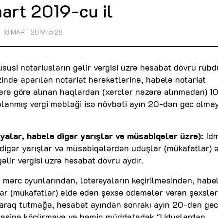
art 2019-cu il
18 MART 2019 15:28
susi notariusların gəlir vergisi üzrə hesabat dövrü rübd
zində aparılan notariat hərəkətlərinə, habelə notariat
lərə görə alınan haqlardan (xərclər nəzərə alınmadan) 10
ablanmış vergi məbləği isə növbəti ayın 20-dən gec olma
eyalar, habelə digər yarışlar və müsabiqələr üzrə):
İd
digər yarışlar və müsabiqələrdən uduşlar (mükafatlar) 
ir vergisi üzrə hesabat dövrü aydır.
 mərc oyunlarından, lotereyaların keçirilməsindən, habe
ar (mükafatlar) əldə edən şəxsə ödəmələr verən şəxslər
yaraq tutmağa, hesabat ayından sonrakı ayın 20-dən gec
dcəsinə köçürməyə və həmin müddətədək "Uduşlardan