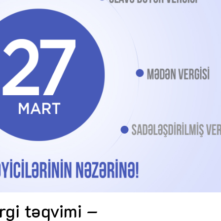
Dünya iqtisadiyyatında vergi
Nicat İmanov: "Vergi qanunv
siyasətinin imperativləri
MƏQALƏ
dəyişikliklər sahibkarlıq m
yaxşılaşdırılmasına xidmət 
MÜSAHİBƏ
Əvəz Quliyev: “Yumşaq keçid
sayəsində aparılmış islahatın nəticələri
qorunub saxlanılacaq”
MÜSAHİBƏ
Aytən Kərimova: “Məqsədi
inklüziv iş mühiti yaratmaq
öyrənən komanda formalaş
Maliyyə planlaması prizmasında
MÜSAHİBƏ
büdcəyə baxış
MƏQALƏ
Azərbaycanda dövlət-özəl 
Gülminə Məlikzadə: “Azərbaycan
çərçivəsində həyata keçirilə
Bacarıqlar Akseleratoru” ixtisaslaşmış
layihə
VİDEO
kadrların hazırlanmasını hədəfləyir”
Aydın Hüseynov: “Əsrin mü
Azərbaycanın iqtisadi suve
təmin edən əsas dayaqlard
MÜSAHİBƏ
rgi təqvimi –