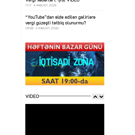
11:17
4 AVQUST, 2026
“YouTube”dan əldə edilən gəlirlərə
vergi güzəşti tətbiq olunurmu?
09:35
3 AVQUST, 2026
VIDEO