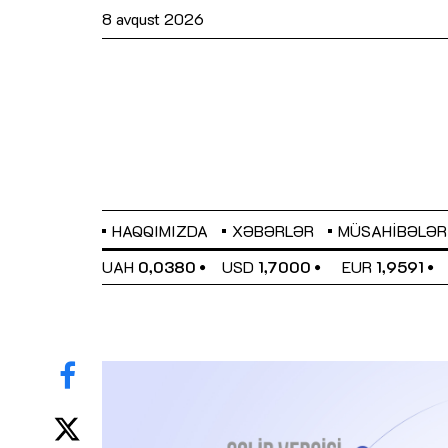
8 avqust 2026
HAQQIMIZDA
XƏBƏRLƏR
MÜSAHIBƏLƏR
EL
0,6489
UAH
0,0380
USD
1,7000
EUR
1,9591