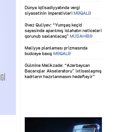
ericiliyinə
Dünya iqtisadiyyatında vergi
Nicat İmanov: "
ühitinin
siyasətinin imperativləri
MƏQALƏ
dəyişikliklər s
edir"
yaxşılaşdırılma
MÜSAHİBƏ
Əvəz Quliyev: “Yumşaq keçid
sayəsində aparılmış islahatın nəticələri
miz daha
qorunub saxlanılacaq”
MÜSAHİBƏ
Aytən Kərimov
, çevik və
inklüziv iş müh
dırmaqdır”
öyrənən komand
Maliyyə planlaması prizmasında
MÜSAHİBƏ
büdcəyə baxış
MƏQALƏ
tərəfdaşlığı
Azərbaycanda d
Gülminə Məlikzadə: “Azərbaycan
n ilk pilot
çərçivəsində hə
Bacarıqlar Akseleratoru” ixtisaslaşmış
layihə
VİDEO
kadrların hazırlanmasını hədəfləyir”
qaviləsi”
Aydın Hüseynov
renliyini
Azərbaycanın iq
andır”
təmin edən əsa
MÜSAHİBƏ