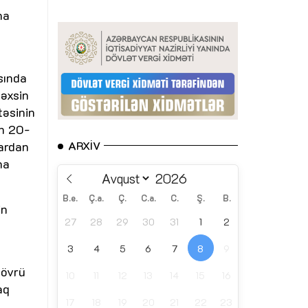
na
sında
şəxsin
təsinin
ın 20-
ardan
ARXIV
na
B.e.
Ç.a.
Ç.
C.a.
C.
Ş.
B.
in
27
28
29
30
31
1
2
3
4
5
6
7
8
9
dövrü
10
11
12
13
14
15
16
aq
17
18
19
20
21
22
23