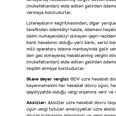
(mükafatlardan) əldə edilən gəlirdən ödəm
verməyə borcludurlar.
Lotereyaların keçirilməsindən, digər yarışl
tərəfindən ödənildiyi halda, ödəməni həyat
daimi nümayəndəliyi olmayan qeyri-rezident 
bank hesabının olduğu yerli bank, xarici ba
milli operatoru ödəmə mənbəyində gəlir ve
dən gec olmayaraq hesablanmış vergini d
(mükafatlardan) əldə edilən gəlirdən ödəm
təqdim etməyə borcludurlar.
Əlavə dəyər vergisi:
ƏDV üzrə hesabat dövr
bəyannaməsini hər hesabat dövrü üçün, he
qeydiyyatda olduğu vergi orqanına verir və 
Aksizlər:
Aksizlər üzrə hesabat dövrü təqvi
üçün vergi tutulan əməliyyatlar üzrə aksi
dövlət büdcəsinə ödənilməli və vergi orqan