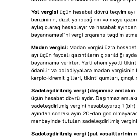
Yol vergisi
üçün hesabat dövrü təqvim ayı 
benzininin, dizel yanacağının və maye qazın 
aylıq olaraq hesablayır və hesabat ayından
bəyannaməsi"ni vergi orqanına təqdim etmək
Mədən vergisi:
Mədən vergisi üzrə hesabat d
ayı üçün faydalı qazıntıların çıxarıldığı ay
bəyannamə verirlər. Yerli əhəmiyyətli tikint
ödənilir və bələdiyyələrə mədən vergisinin b
kərpic-kirəmit gilləri, tikinti qumları, çınqıl
Sadələşdirilmiş vergi (daşınmaz əmlakın 
üçün hesabat dövrü aydır. Daşınmaz əmlakı
sadələşdirilmiş vergini hesablayaraq 1 (bi
ayından sonrakı ayın 20-dən gec olmayar
mənbəyində tutulan sadələşdirilmiş vergin
Sadələşdirilmiş vergi (pul vəsaitlərinin 