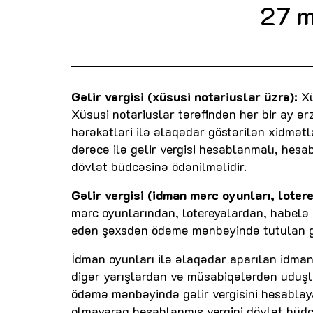
27 m
Gəlir vergisi (xüsusi notariuslar üzrə):
Xü
Xüsusi notariuslar tərəfindən hər bir ay ər
hərəkətləri ilə əlaqədar göstərilən xidmət
dərəcə ilə gəlir vergisi hesablanmalı, hes
dövlət büdcəsinə ödənilməlidir.
Gəlir vergisi (idman mərc oyunları, loter
mərc oyunlarından, lotereyalardan, habelə 
edən şəxsdən ödəmə mənbəyində tutulan gəl
İdman oyunları ilə əlaqədar aparılan idman
digər yarışlardan və müsabiqələrdən uduşl
ödəmə mənbəyində gəlir vergisini hesabla
olmayaraq hesablanmış vergini dövlət bü