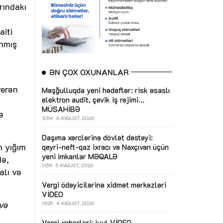
rındakı
aiti
anmış
ƏN ÇOX OXUNANLAR
verən
Məşğulluqda yeni hədəflər: risk əsaslı
elektron audit, çevik iş rejimi...
MÜSAHİBƏ
ə
12:54
6 AVQUST, 2026
Daşıma xərclərinə dövlət dəstəyi:
n yığım
qeyri-neft-qaz ixracı və Naxçıvan üçün
yeni imkanlar
MƏQALƏ
də,
11:59
5 AVQUST, 2026
alı və
Vergi ödəyicilərinə xidmət mərkəzləri
VİDEO
və
14:25
4 AVQUST, 2026
Vergi xəbərləri: iyul
VİDEO