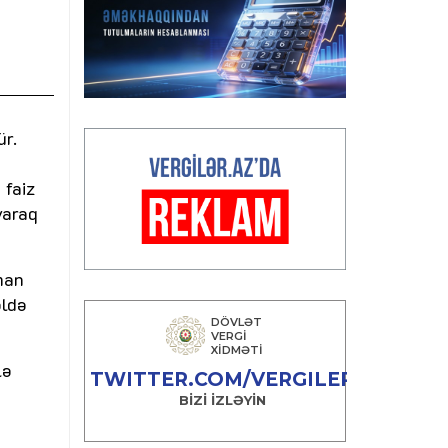
ür.
 faiz
yaraq
man
əldə
lə