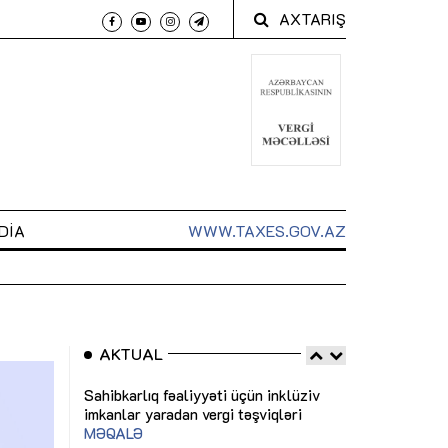
AXTARIŞ
DIA
WWW.TAXES.GOV.AZ
AKTUAL
 arxasında
Sahibkarlıq fəaliyyəti üçün inklüziv
“Düzgün kommun
t dayanır”
imkanlar yaradan vergi təşviqləri
real iş və siste
MƏQALƏ
MÜSAHİBƏ