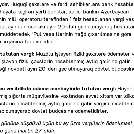
ydır. Hüquqi şəxslərə və fərdi sahibkarlara bank hesabla
həyata keçirən yerli banklar, xarici bankın Azərbaycan
nin milli operatoru tərəfindən 1 faiz hesablanan vergi vəs
abat ayından sonrakı ayın 20-dən gec olmayaraq hesabl
 müddətədək "Pul vəsaitlərinin nağd çıxarılmasına görə
 orqanına təqdim edilir.
utulan vergi:
Muzdla işləyən fiziki şəxslərə ödəmələr 
şləyən fiziki şəxslərin hesablanmış aylıq gəlirinə gəlir
əği növbəti ayın 20-dən gec olmayaraq dövlət büdcəsin
am verildikdə ödəmə mənbəyində tutulan vergi:
Həyatı
lmış sığorta müqaviləsinə vaxtından əvvəl xitam verildik
əxslərin hesablanmış aylıq gəlirinə gəlir vergisi hesablam
ec olmayaraq dövlət büdcəsinə ödəməlidirlər.
ş gününə düşdüyü üçün bu ay üzrə vergilərin ödənilməsi 
u günü martın 27-sidir.