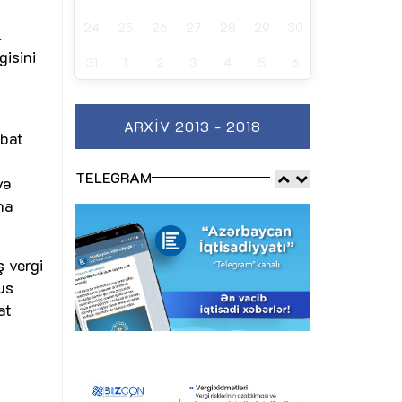
24
25
26
27
28
29
30
l
gisini
31
1
2
3
4
5
6
ARXIV 2013 - 2018
abat
TELEGRAM
yə
na
 vergi
us
at