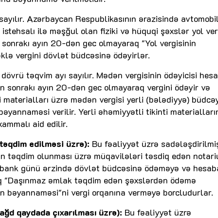
sayılır. Azərbaycan Respublikasının ərazisində avtomobi
istehsalı ilə məşğul olan fiziki və hüquqi şəxslər yol ver
 sonrakı ayın 20-dən gec olmayaraq "Yol vergisinin
lə vergini dövlət büdcəsinə ödəyirlər.
övrü təqvim ayı sayılır. Mədən vergisinin ödəyicisi hes
dan sonrakı ayın 20-dən gec olmayaraq vergini ödəyir və
i materialları üzrə mədən vergisi yerli (bələdiyyə) büdcə
əyannaməsi verilir. Yerli əhəmiyyətli tikinti materialları
 xammalı aid edilir.
təqdim edilməsi üzrə):
Bu fəaliyyət üzrə sadələşdirilmiş
n təqdim olunması üzrə müqavilələri təsdiq edən notari
r) bank günü ərzində dövlət büdcəsinə ödəməyə və hesab
aq "Daşınmaz əmlak təqdim edən şəxslərdən ödəmə
in bəyannaməsi"ni vergi orqanına verməyə borcludurlar.
nağd qaydada çıxarılması üzrə):
Bu fəaliyyət üzrə