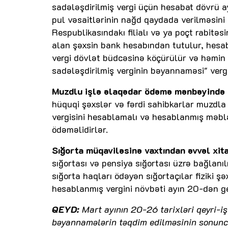
sadələşdirilmiş vergi üçün hesabat dövrü a
pul vəsaitlərinin nağd qaydada verilməsini 
Respublikasındakı filialı və ya poçt rabitəsi
alan şəxsin bank hesabından tutulur, hes
vergi dövlət büdcəsinə köçürülür və həmin
sadələşdirilmiş verginin bəyannaməsi" vergi
Muzdlu işlə əlaqədar ödəmə mənbəyində t
hüquqi şəxslər və fərdi sahibkarlar muzdla i
vergisini hesablamalı və hesablanmış məbl
ödəməlidirlər.
Sığorta müqaviləsinə vaxtından əvvəl xit
sığortası və pensiya sığortası üzrə bağlanı
sığorta haqları ödəyən sığortaçılar fiziki ş
hesablanmış vergini növbəti ayın 20-dən g
QEYD:
Mart ayının 20-26 tarixləri qeyri-i
bəyannamələrin təqdim edilməsinin sonunc