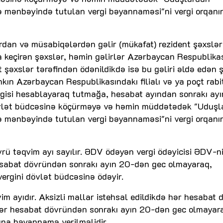
ə mənbəyində tutulan vergi bəyannaməsi"ni vergi orqanı
ardan və müsabiqələrdən gəlir (mükafat) rezident şəxslər
a keçirən şəxslər, həmin gəlirlər Azərbaycan Respublika
şəxslər tərəfindən ödənildikdə isə bu gəliri əldə edən 
nkın Azərbaycan Respublikasındakı filialı və ya poçt rabi
rgisi hesablayaraq tutmağa, hesabat ayından sonrakı ay
övlət büdcəsinə köçürməyə və həmin müddətədək "Uduşl
ə mənbəyində tutulan vergi bəyannaməsi"ni vergi orqanı
ü təqvim ayı sayılır. ƏDV ödəyən vergi ödəyicisi ƏDV-n
sabat dövründən sonrakı ayın 20-dən gec olmayaraq,
vergini dövlət büdcəsinə ödəyir.
m ayıdır. Aksizli mallar istehsal edildikdə hər hesabat 
zlər hesabat dövründən sonrakı ayın 20-dən gec olmayar
ına bəyannamə verilməlidir.