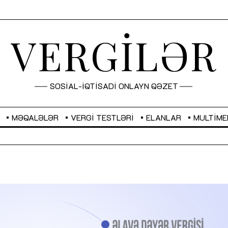
VERGİLƏR
SOSİAL-İQTİSADİ ONLAYN QƏZET
MƏQALƏLƏR
VERGI TESTLƏRI
ELANLAR
MULTIME
GBP
2,2873
RUB
2,0816
Sahibkarlıq fəaliyyəti üçün inklüziv
“Düzgün kommunikasiyanın
imkanlar yaradan vergi təşviqləri
real iş və sistemli fəaliyyə
MƏQALƏ
MÜSAHİBƏ