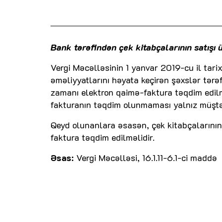
Bank tərəfindən çek kitabçalarının satışı 
Vergi Məcəlləsinin 1 yanvar 2019-cu il ta
əməliyyatlarını həyata keçirən şəxslər tərə
zamanı elektron qaimə-faktura təqdim edilm
fakturanın təqdim olunmaması yalnız müştəri
Qeyd olunanlara əsasən, çek kitabçalarının
faktura təqdim edilməlidir.
Əsas:
Vergi Məcəlləsi, 16.1.11-6.1-ci maddə