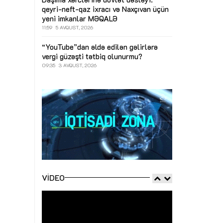
qeyri-neft-qaz ixracı və Naxçıvan üçün
yeni imkanlar
MƏQALƏ
11:59
5 AVQUST, 2026
“YouTube”dan əldə edilən gəlirlərə
vergi güzəşti tətbiq olunurmu?
09:35
3 AVQUST, 2026
VIDEO