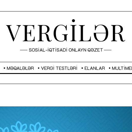
VERGİLƏR
SOSİAL-İQTİSADİ ONLAYN QƏZET
MƏQALƏLƏR
VERGI TESTLƏRI
ELANLAR
MULTIME
GBP
2,2882
RUB
2,1023
Sahibkarlıq fəaliyyəti üçün inklüziv
“Düzgün kommunikasiyanın
imkanlar yaradan vergi təşviqləri
real iş və sistemli fəaliyyə
MƏQALƏ
MÜSAHİBƏ