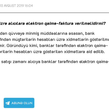
15 AVQUST 2019 16:04
üzrə alıcılara elektron qaimə-faktura verilməlidirmi?
rixdən qüvvəyə minmiş müddəalarına əsasən, bank
findən müştərilərin hesabları üzrə xidmətlərin göstərilm
ir. Göründüyü kimi, banklar tərəfindən elektron qaimə-
lərin hesabları üzrə göstərilən xidmətlərə aid edilib.
 satışı zamanı alıcıya banklar tərəfindən elektron qaimə