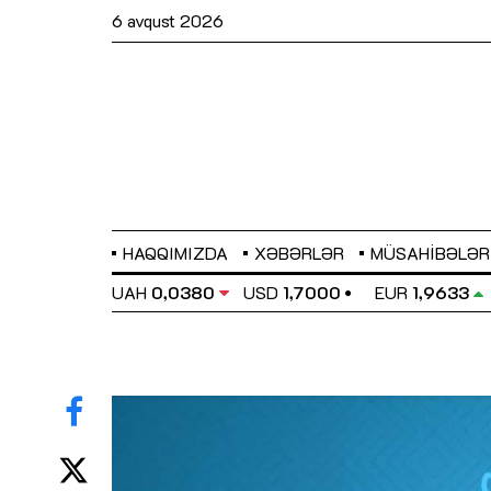
6 avqust 2026
HAQQIMIZDA
XƏBƏRLƏR
MÜSAHIBƏLƏR
EL
0,6486
UAH
0,0380
USD
1,7000
EUR
1,9633