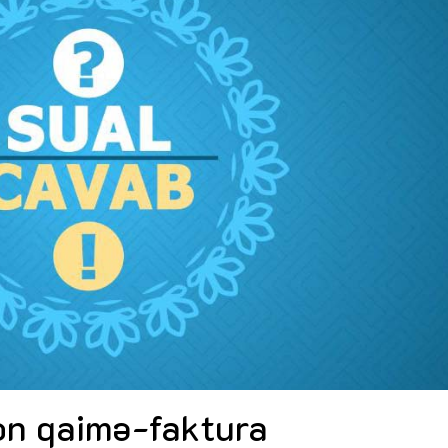
Dünya iqtisadiyyatında vergi
Nicat İmanov: "Vergi qanunv
siyasətinin imperativləri
MƏQALƏ
dəyişikliklər sahibkarlıq m
yaxşılaşdırılmasına xidmət 
MÜSAHİBƏ
Əvəz Quliyev: “Yumşaq keçid
sayəsində aparılmış islahatın nəticələri
qorunub saxlanılacaq”
MÜSAHİBƏ
Aytən Kərimova: “Məqsədi
inklüziv iş mühiti yaratmaq
öyrənən komanda formalaş
Maliyyə planlaması prizmasında
MÜSAHİBƏ
büdcəyə baxış
MƏQALƏ
Azərbaycanda dövlət-özəl 
Gülminə Məlikzadə: “Azərbaycan
çərçivəsində həyata keçirilə
Bacarıqlar Akseleratoru” ixtisaslaşmış
layihə
VİDEO
kadrların hazırlanmasını hədəfləyir”
Aydın Hüseynov: “Əsrin mü
Azərbaycanın iqtisadi suve
təmin edən əsas dayaqlard
MÜSAHİBƏ
on qaimə-faktura