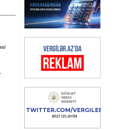
əsi
-