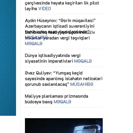
ericiliyinə
Dünya iqtisadiyyatında vergi
Nicat İmanov: "
ühitinin
siyasətinin imperativləri
MƏQALƏ
dəyişikliklər s
edir"
yaxşılaşdırılma
MÜSAHİBƏ
Əvəz Quliyev: “Yumşaq keçid
sayəsində aparılmış islahatın nəticələri
miz daha
qorunub saxlanılacaq”
MÜSAHİBƏ
Aytən Kərimov
, çevik və
inklüziv iş müh
dırmaqdır”
öyrənən komand
Maliyyə planlaması prizmasında
MÜSAHİBƏ
büdcəyə baxış
MƏQALƏ
tərəfdaşlığı
Azərbaycanda d
Gülminə Məlikzadə: “Azərbaycan
n ilk pilot
çərçivəsində hə
Bacarıqlar Akseleratoru” ixtisaslaşmış
layihə
VİDEO
kadrların hazırlanmasını hədəfləyir”
qaviləsi”
Aydın Hüseynov
renliyini
Azərbaycanın iq
andır”
təmin edən əsa
MÜSAHİBƏ