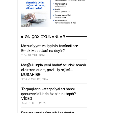
ƏN ÇOX OXUNANLAR
Məzuniyyət və işçinin təminatları:
Əmək Məcəlləsi nə deyir?
11:54
31 İYUL, 2026
Məşğulluqda yeni hədəflər: risk əsaslı
elektron audit, çevik iş rejimi...
MÜSAHİBƏ
12:54
6 AVQUST, 2026
Torpaqların kateqoriyaları hansı
qanunvericilikdə öz əksini tapıb?
VİDEO
15:46
31 İYUL, 2026
Daşıma xərclərinə dövlət dəstəyi: