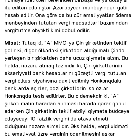
ilə edilən ödənişlər Azərbaycan mənbəyindən gəlir
hesab edilir. Ona görə də bu cür əməliyyatlar ödəmə
mənbəyindən tutulan vergi məqsədləri baxımından
vergitutma obyekti kimi qəbul edilir.
Misal:
Tutaq ki, "A" MMC-yə Çin şirkətindən təklif
gəlir ki, digər ölkədəki şirkətdən aldığı malı Çində
yerləşən bir şirkətdən daha ucuz qiymətə alsın. Bu
halda, nəzərə almaq lazımdır ki, Çin şirkətlərinin
əksəriyyəti bank hesablarını güzəştli vergi tutulan
vergi ölkəsi siyahısına daxil edilmiş Honkonqdakı
banklarda açırlar, bəzi şirkətlərin isə özləri
Honkonqda təsis edilirlər. Bu o deməkdir ki, "A"
şirkəti malın haradan alınması barədə qərar qəbul
edərkən Çin şirkətinin təklif etdiyi qiymətə büdcəyə
ödəyəcəyi 10 faizlik vergini də əlavə etməli
olduğunu nəzərə almalıdır. Əks halda, vergi xidməti
bu əməliyyat üzrə verginin ödənilməsini aşkar