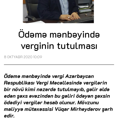
Ödəmə mənbəyində
verginin tutulması
8 OKTYABR 2020 10:09
Ödəmə mənbəyində vergi Azərbaycan
Respublikası Vergi Məcəlləsində vergilərin
bir növü kimi nəzərdə tutulmayıb, gəlir əldə
edən şəxs əvəzindən bu gəliri ödəyən şəxsin
ödədiyi vergilər hesab olunur. Mövzunu
maliyyə mütəxəssisi Vüqar Mirheydərov şərh
edir.