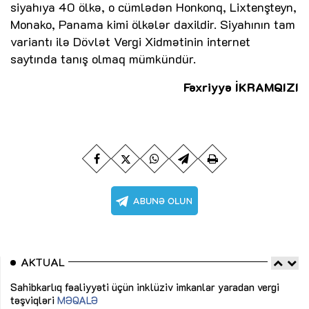
siyahıya 40 ölkə, o cümlədən Honkonq, Lixtenşteyn,
Monako, Panama kimi ölkələr daxildir. Siyahının tam
variantı ilə Dövlət Vergi Xidmətinin internet
saytında tanış olmaq mümkündür.
Fəxriyyə İKRAMQIZI
AKTUAL
Sahibkarlıq fəaliyyəti üçün inklüziv imkanlar yaradan vergi
“D
təşviqləri
MƏQALƏ
fə