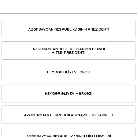
AZƏRBAYCAN RESPUBLİKASININ PREZİDENTİ
AZƏRBAYCAN RESPUBLİKASININ BİRİNCİ
VİTSE-PREZİDENTİ
HEYDƏR ƏLİYEV FONDU
HEYDƏR ƏLİYEV MƏRKƏZİ
AZƏRBAYCAN RESPUBLİKASI NAZİRLƏR KABİNETİ
AZƏRBAYCAN RESPUBLİKASININ MİLLİ MƏCLİSİ