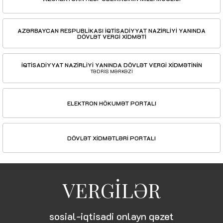
AZƏRBAYCAN RESPUBLİKASI İQTİSADİYYAT NAZİRLİYİ YANINDA
DÖVLƏT VERGİ XİDMƏTİ
İQTİSADİYYAT NAZİRLİYİ YANINDA DÖVLƏT VERGİ XİDMƏTİNİN
TƏDRİS MƏRKƏZİ
ELEKTRON HÖKUMƏT PORTALI
DÖVLƏT XİDMƏTLƏRİ PORTALI
VERGİLƏR
sosial-iqtisadi onlayn qəzet