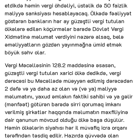
etdikdə həmin vergi öhdəliyi, üstəlik də 50 faizlik
maliyyə sanksiyası hesablayacaq. Ölkədə fəaliyyət
göstərən bankların hər ay güzəştli vergi tutulan
ölkələrə edilən köçürmələr barədə Dövlət Vergi
Xidmətinə məlumat verdiyini nəzərə alsaq, belə
əməliyyatların gözdən yayınmağna ümid etmək
böyük səhv olar.
Vergi Məcəlləsinin 128.2 maddəsinə əsasən,
güzəştli vergi tutulan xarici ölkə dedikdə, vergi
dərəcəsi bu Məcəllədə müəyyən edilmiş dərəcədən
2 dəfə və ya daha az olan və (və ya) maliyyə
məlumatını, yaxud əmlakın faktiki sahibi və ya gəlir
(mənfəət) götürən barədə sirri qorumaq imkanı
verilmiş şirkətlər haqqında məlumatın məxfiliyinə
dair qanunun mövcud olduğu ölkə başa düşülür.
Həmin ölkələrin siyahısı hər il müvafiq icra orqanı
tərəfindən təsdiq edilir. Hazırda qüvvədə olan