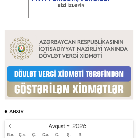
ARXIV
B.e.
Ç.a.
Ç.
C.a.
C.
Ş.
B.