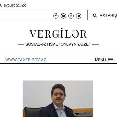
8 avqust 2026
AXTARIŞ
VERGİLƏR
SOSİAL-İQTİSADİ ONLAYN QƏZET
WWW.TAXES.GOV.AZ
MENU