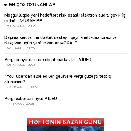
ƏN ÇOX OXUNANLAR
Məşğulluqda yeni hədəflər: risk əsaslı elektron audit, çevik iş
rejimi...
MÜSAHİBƏ
12:54
6 AVQUST, 2026
Daşıma xərclərinə dövlət dəstəyi: qeyri-neft-qaz ixracı və
Naxçıvan üçün yeni imkanlar
MƏQALƏ
11:59
5 AVQUST, 2026
Vergi ödəyicilərinə xidmət mərkəzləri
VİDEO
14:25
4 AVQUST, 2026
“YouTube”dan əldə edilən gəlirlərə vergi güzəşti tətbiq
olunurmu?
09:35
3 AVQUST, 2026
Vergi xəbərləri: iyul
VİDEO
11:17
4 AVQUST, 2026