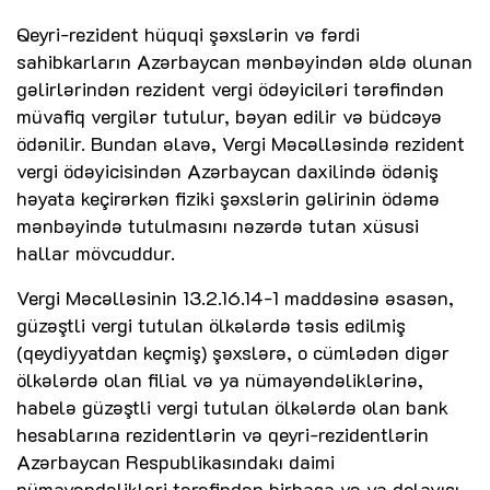
Qeyri-rezident hüquqi şəxslərin və fərdi
sahibkarların Azərbaycan mənbəyindən əldə olunan
gəlirlərindən rezident vergi ödəyiciləri tərəfindən
müvafiq vergilər tutulur, bəyan edilir və büdcəyə
ödənilir. Bundan əlavə, Vergi Məcəlləsində rezident
vergi ödəyicisindən Azərbaycan daxilində ödəniş
həyata keçirərkən fiziki şəxslərin gəlirinin ödəmə
mənbəyində tutulmasını nəzərdə tutan xüsusi
hallar mövcuddur.
Vergi Məcəlləsinin 13.2.16.14-1 maddəsinə əsasən,
güzəştli vergi tutulan ölkələrdə təsis edilmiş
(qeydiyyatdan keçmiş) şəxslərə, o cümlədən digər
ölkələrdə olan filial və ya nümayəndəliklərinə,
habelə güzəştli vergi tutulan ölkələrdə olan bank
hesablarına rezidentlərin və qeyri-rezidentlərin
Azərbaycan Respublikasındakı daimi
nümayəndəlikləri tərəfindən birbaşa və ya dolayısı