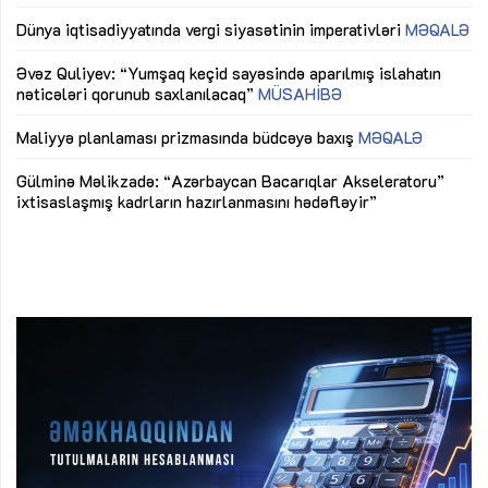
lıq
Dünya iqtisadiyyatında vergi siyasətinin imperativləri
MƏQALƏ
Ni
mü
Əvəz Quliyev: “Yumşaq keçid sayəsində aparılmış islahatın
nəticələri qorunub saxlanılacaq”
MÜSAHİBƏ
Ay
ya
M
Maliyyə planlaması prizmasında büdcəyə baxış
MƏQALƏ
Az
Gülminə Məlikzadə: “Azərbaycan Bacarıqlar Akseleratoru”
ke
ixtisaslaşmış kadrların hazırlanmasını hədəfləyir”
Ay
su