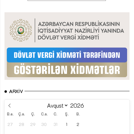
ARXIV
B.e.
Ç.a.
Ç.
C.a.
C.
Ş.
B.
27
28
29
30
31
1
2