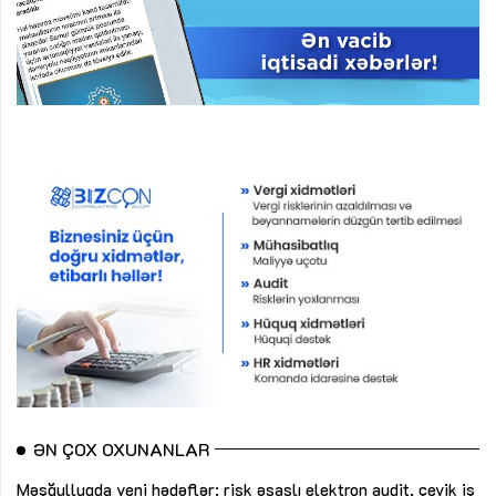
ƏN ÇOX OXUNANLAR
Məşğulluqda yeni hədəflər: risk əsaslı elektron audit, çevik iş