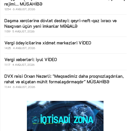
rejimi...
MÜSAHİBƏ
12:54
6 AVQUST, 2026
Daşıma xərclərinə dövlət dəstəyi: qeyri-neft-qaz ixracı və
Naxçıvan üçün yeni imkanlar
MƏQALƏ
11:59
5 AVQUST, 2026
Vergi ödəyicilərinə xidmət mərkəzləri
VİDEO
14:25
4 AVQUST, 2026
Vergi xəbərləri: iyul
VİDEO
11:17
4 AVQUST, 2026
DVX rəisi Orxan Nəzərli: "Məqsədimiz daha proqnozlaşdırılan,
rahat və əlçatan mühit formalaşdırmaqdır"
MÜSAHİBƏ
11:44
6 AVQUST, 2026