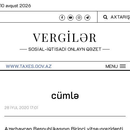
10 avqust 2026
AXTARIŞ
VERGİLƏR
SOSİAL-İQTİSADİ ONLAYN QƏZET
WWW.TAXES.GOV.AZ
MENU
cümlə
28 İYUL 2020 17:01
Azərbaycan Respublikasının Birinci vitse-prezidenti