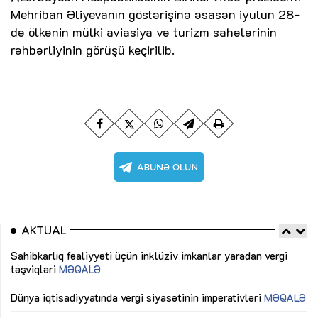
Mehriban Əliyevanın göstərişinə əsasən iyulun 28-
də ölkənin mülki aviasiya və turizm sahələrinin
rəhbərliyinin görüşü keçirilib.
AKTUAL
Sahibkarlıq fəaliyyəti üçün inklüziv imkanlar yaradan vergi
“D
təşviqləri
MƏQALƏ
fə
lıq
Dünya iqtisadiyyatında vergi siyasətinin imperativləri
MƏQALƏ
Ni
mü