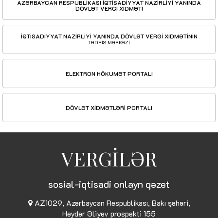
AZƏRBAYCAN RESPUBLİKASI İQTİSADİYYAT NAZİRLİYİ YANINDA
DÖVLƏT VERGİ XİDMƏTİ
İQTİSADİYYAT NAZİRLİYİ YANINDA DÖVLƏT VERGİ XİDMƏTİNİN
TƏDRİS MƏRKƏZİ
ELEKTRON HÖKUMƏT PORTALI
DÖVLƏT XİDMƏTLƏRİ PORTALI
VERGİLƏR
sosial-iqtisadi onlayn qəzet
AZ1029, Azərbaycan Respublikası, Bakı şəhəri,
Heydər Əliyev prospekti 155