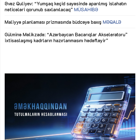
Əvəz Quliyev: “Yumşaq keçid sayəsində aparılmış islahatın
nəticələri qorunub saxlanılacaq”
MÜSAHİBƏ
Ay
ya
M
Maliyyə planlaması prizmasında büdcəyə baxış
MƏQALƏ
Az
Gülminə Məlikzadə: “Azərbaycan Bacarıqlar Akseleratoru”
ke
ixtisaslaşmış kadrların hazırlanmasını hədəfləyir”
Ay
su