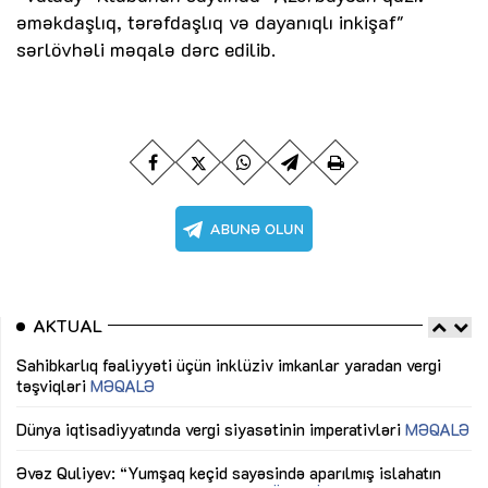
əməkdaşlıq, tərəfdaşlıq və dayanıqlı inkişaf"
sərlövhəli məqalə dərc edilib.
AKTUAL
Sahibkarlıq fəaliyyəti üçün inklüziv imkanlar yaradan vergi
“D
təşviqləri
MƏQALƏ
fə
lıq
Dünya iqtisadiyyatında vergi siyasətinin imperativləri
MƏQALƏ
Ni
mü
Əvəz Quliyev: “Yumşaq keçid sayəsində aparılmış islahatın