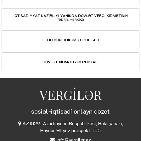
İQTİSADİYYAT NAZİRLİYİ YANINDA DÖVLƏT VERGİ XİDMƏTİNİN
TƏDRİS MƏRKƏZİ
ELEKTRON HÖKUMƏT PORTALI
DÖVLƏT XİDMƏTLƏRİ PORTALI
VERGİLƏR
sosial-iqtisadi onlayn qəzet
AZ1029, Azərbaycan Respublikası, Bakı şəhəri,
Heydər Əliyev prospekti 155
info@vergiler.az