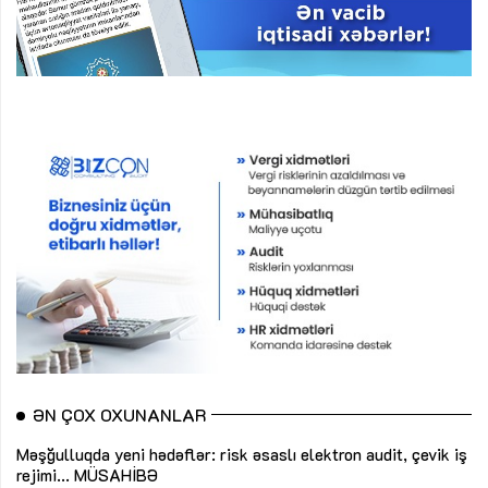
ƏN ÇOX OXUNANLAR
Məşğulluqda yeni hədəflər: risk əsaslı elektron audit, çevik iş
rejimi...
MÜSAHİBƏ