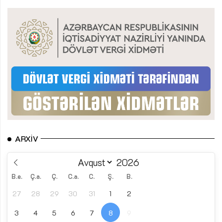
ARXIV
B.e.
Ç.a.
Ç.
C.a.
C.
Ş.
B.
27
28
29
30
31
1
2
3
4
5
6
7
8
9