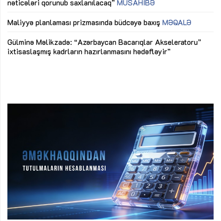
nəticələri qorunub saxlanılacaq”
MÜSAHİBƏ
Ay
ya
M
Maliyyə planlaması prizmasında büdcəyə baxış
MƏQALƏ
Az
Gülminə Məlikzadə: “Azərbaycan Bacarıqlar Akseleratoru”
ke
ixtisaslaşmış kadrların hazırlanmasını hədəfləyir”
Ay
su