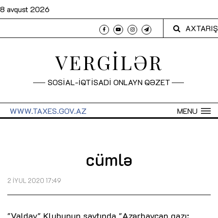
8 avqust 2026
AXTARIŞ
VERGİLƏR
SOSİAL-İQTİSADİ ONLAYN QƏZET
WWW.TAXES.GOV.AZ
MENU
cümlə
2 İYUL 2020 17:49
"Valday" Klubunun saytında "Azərbaycan qazı: