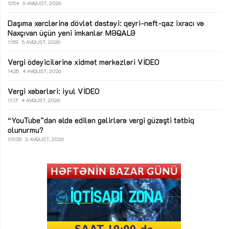
12:54
6 AVQUST, 2026
Daşıma xərclərinə dövlət dəstəyi: qeyri-neft-qaz ixracı və
Naxçıvan üçün yeni imkanlar
MƏQALƏ
11:59
5 AVQUST, 2026
Vergi ödəyicilərinə xidmət mərkəzləri
VİDEO
14:25
4 AVQUST, 2026
Vergi xəbərləri: iyul
VİDEO
11:17
4 AVQUST, 2026
“YouTube”dan əldə edilən gəlirlərə vergi güzəşti tətbiq
olunurmu?
09:35
3 AVQUST, 2026