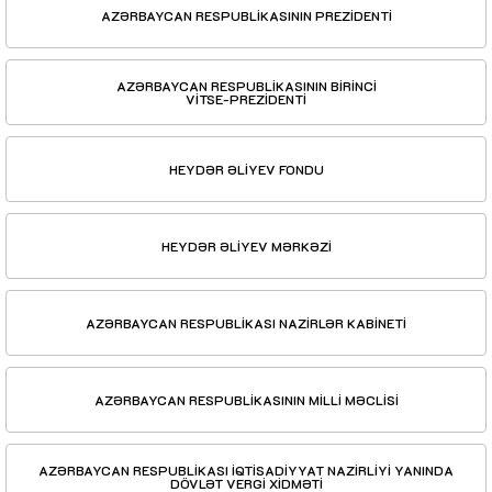
AZƏRBAYCAN RESPUBLİKASININ PREZİDENTİ
AZƏRBAYCAN RESPUBLİKASININ BİRİNCİ
VİTSE-PREZİDENTİ
HEYDƏR ƏLİYEV FONDU
HEYDƏR ƏLİYEV MƏRKƏZİ
AZƏRBAYCAN RESPUBLİKASI NAZİRLƏR KABİNETİ
AZƏRBAYCAN RESPUBLİKASININ MİLLİ MƏCLİSİ
AZƏRBAYCAN RESPUBLİKASI İQTİSADİYYAT NAZİRLİYİ YANINDA
DÖVLƏT VERGİ XİDMƏTİ