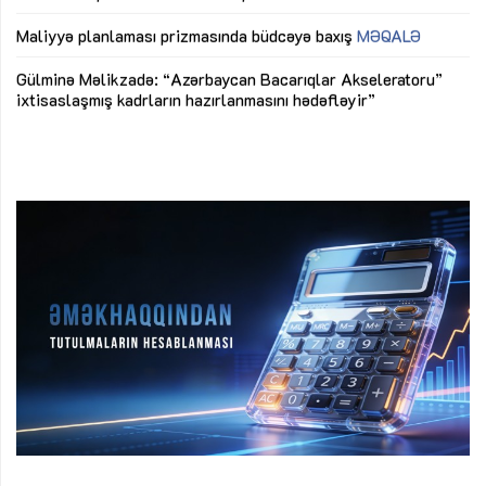
M
Maliyyə planlaması prizmasında büdcəyə baxış
MƏQALƏ
Az
Gülminə Məlikzadə: “Azərbaycan Bacarıqlar Akseleratoru”
ke
ixtisaslaşmış kadrların hazırlanmasını hədəfləyir”
Ay
su