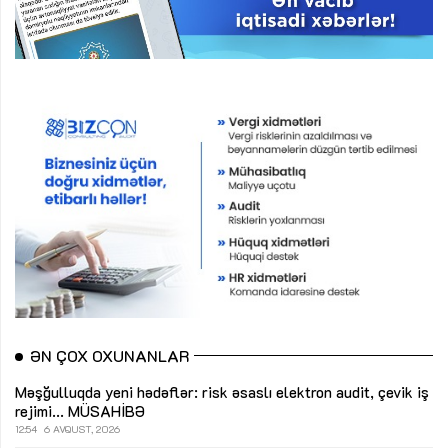
ƏN ÇOX OXUNANLAR
Məşğulluqda yeni hədəflər: risk əsaslı elektron audit, çevik iş
rejimi...
MÜSAHİBƏ
12:54
6 AVQUST, 2026