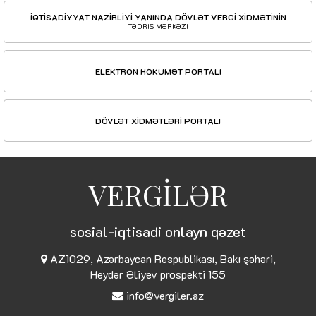
İQTİSADİYYAT NAZİRLİYİ YANINDA DÖVLƏT VERGİ XİDMƏTİNİN
TƏDRİS MƏRKƏZİ
ELEKTRON HÖKUMƏT PORTALI
DÖVLƏT XİDMƏTLƏRİ PORTALI
VERGİLƏR
sosial-iqtisadi onlayn qəzet
AZ1029, Azərbaycan Respublikası, Bakı şəhəri,
Heydər Əliyev prospekti 155
info@vergiler.az