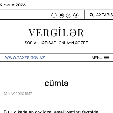
9 avqust 2026
AXTARIŞ
VERGİLƏR
SOSİAL-İQTİSADİ ONLAYN QƏZET
WWW.TAXES.GOV.AZ
MENU
cümlə
31 MAY 2020 15:17
Bu il ölkədə ən çox idxal əməliyyatları fevralda