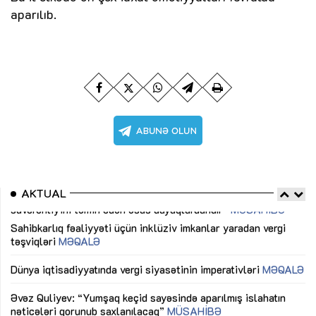
aparılıb.
AKTUAL
Sahibkarlıq fəaliyyəti üçün inklüziv imkanlar yaradan vergi
“D
təşviqləri
MƏQALƏ
fə
lıq
Dünya iqtisadiyyatında vergi siyasətinin imperativləri
MƏQALƏ
Ni
mü
Əvəz Quliyev: “Yumşaq keçid sayəsində aparılmış islahatın
nəticələri qorunub saxlanılacaq”
MÜSAHİBƏ
Ay
ya