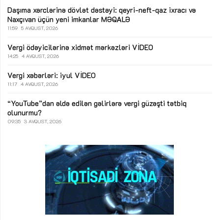
Daşıma xərclərinə dövlət dəstəyi: qeyri-neft-qaz ixracı və
Naxçıvan üçün yeni imkanlar
MƏQALƏ
11:59
5 AVQUST, 2026
Vergi ödəyicilərinə xidmət mərkəzləri
VİDEO
14:25
4 AVQUST, 2026
Vergi xəbərləri: iyul
VİDEO
11:17
4 AVQUST, 2026
“YouTube”dan əldə edilən gəlirlərə vergi güzəşti tətbiq
olunurmu?
09:35
3 AVQUST, 2026