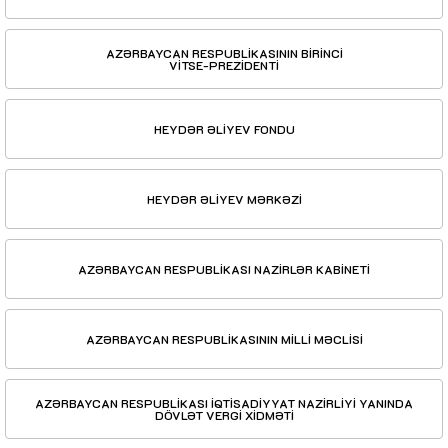
AZƏRBAYCAN RESPUBLİKASININ BİRİNCİ
VİTSE-PREZİDENTİ
HEYDƏR ƏLİYEV FONDU
HEYDƏR ƏLİYEV MƏRKƏZİ
AZƏRBAYCAN RESPUBLİKASI NAZİRLƏR KABİNETİ
AZƏRBAYCAN RESPUBLİKASININ MİLLİ MƏCLİSİ
AZƏRBAYCAN RESPUBLİKASI İQTİSADİYYAT NAZİRLİYİ YANINDA
DÖVLƏT VERGİ XİDMƏTİ