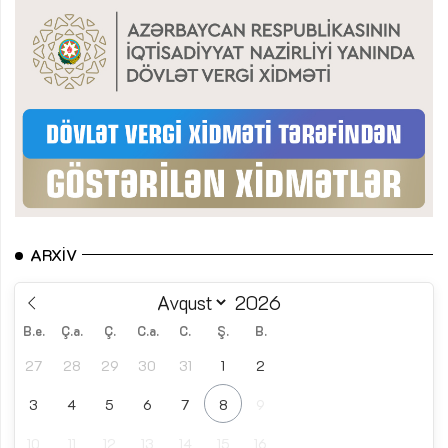
ARXIV
B.e.
Ç.a.
Ç.
C.a.
C.
Ş.
B.
27
28
29
30
31
1
2
3
4
5
6
7
8
9
10
11
12
13
14
15
16