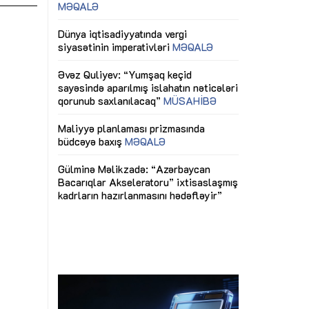
ericiliyinə
Dünya iqtisadiyyatında vergi
Nicat İmanov: "
ühitinin
siyasətinin imperativləri
MƏQALƏ
dəyişikliklər s
edir"
yaxşılaşdırılma
MÜSAHİBƏ
Əvəz Quliyev: “Yumşaq keçid
sayəsində aparılmış islahatın nəticələri
miz daha
qorunub saxlanılacaq”
MÜSAHİBƏ
Aytən Kərimov
, çevik və
inklüziv iş müh
dırmaqdır”
öyrənən komand
Maliyyə planlaması prizmasında
MÜSAHİBƏ
büdcəyə baxış
MƏQALƏ
tərəfdaşlığı
Azərbaycanda d
Gülminə Məlikzadə: “Azərbaycan
n ilk pilot
çərçivəsində hə
Bacarıqlar Akseleratoru” ixtisaslaşmış
layihə
VİDEO
kadrların hazırlanmasını hədəfləyir”
qaviləsi”
Aydın Hüseynov
renliyini
Azərbaycanın iq
andır”
təmin edən əsa
MÜSAHİBƏ