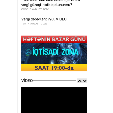
vergi güzəşti tətbiq olunurmu?
09:35
3 AVQUST, 2026
Vergi xəbərləri: iyul
VİDEO
11:17
4 AVQUST, 2026
VIDEO