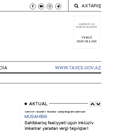
AXTARIŞ
DIA
WWW.TAXES.GOV.AZ
AKTUAL
 arxasında
Sahibkarlıq fəaliyyəti üçün inklüziv
“Düzgün kommun
t dayanır”
imkanlar yaradan vergi təşviqləri
real iş və siste
MƏQALƏ
MÜSAHİBƏ