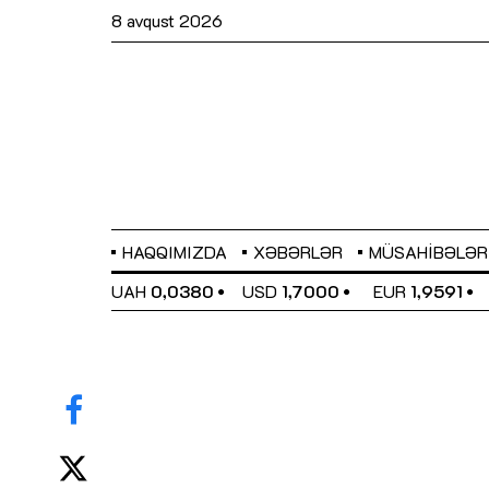
8 avqust 2026
HAQQIMIZDA
XƏBƏRLƏR
MÜSAHIBƏLƏR
EL
0,6489
UAH
0,0380
USD
1,7000
EUR
1,9591