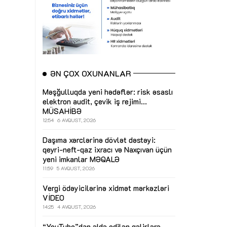
ƏN ÇOX OXUNANLAR
Məşğulluqda yeni hədəflər: risk əsaslı
elektron audit, çevik iş rejimi...
MÜSAHİBƏ
12:54
6 AVQUST, 2026
Daşıma xərclərinə dövlət dəstəyi:
qeyri-neft-qaz ixracı və Naxçıvan üçün
yeni imkanlar
MƏQALƏ
11:59
5 AVQUST, 2026
Vergi ödəyicilərinə xidmət mərkəzləri
VİDEO
14:25
4 AVQUST, 2026
“YouTube”dan əldə edilən gəlirlərə