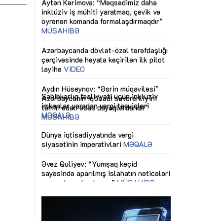
ericiliyinə
Dünya iqtisadiyyatında vergi
Nicat İmanov: "
ühitinin
siyasətinin imperativləri
MƏQALƏ
dəyişikliklər s
edir"
yaxşılaşdırılma
MÜSAHİBƏ
Əvəz Quliyev: “Yumşaq keçid
sayəsində aparılmış islahatın nəticələri
miz daha
qorunub saxlanılacaq”
MÜSAHİBƏ
Aytən Kərimov
, çevik və
inklüziv iş müh
dırmaqdır”
öyrənən komand
Maliyyə planlaması prizmasında
MÜSAHİBƏ
büdcəyə baxış
MƏQALƏ
tərəfdaşlığı
Azərbaycanda d
Gülminə Məlikzadə: “Azərbaycan
n ilk pilot
çərçivəsində hə
Bacarıqlar Akseleratoru” ixtisaslaşmış
layihə
VİDEO
kadrların hazırlanmasını hədəfləyir”
qaviləsi”
Aydın Hüseynov
renliyini
Azərbaycanın iq
andır”
təmin edən əsa
MÜSAHİBƏ