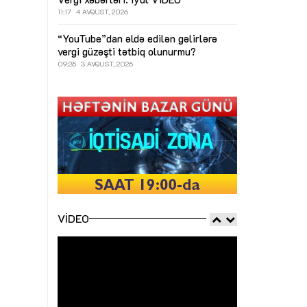
11:17
4 AVQUST, 2026
“YouTube”dan əldə edilən gəlirlərə
vergi güzəşti tətbiq olunurmu?
09:35
3 AVQUST, 2026
VIDEO