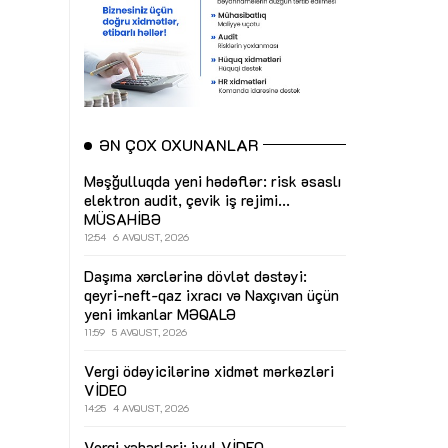
ƏN ÇOX OXUNANLAR
Məşğulluqda yeni hədəflər: risk əsaslı
elektron audit, çevik iş rejimi...
MÜSAHİBƏ
12:54
6 AVQUST, 2026
Daşıma xərclərinə dövlət dəstəyi:
qeyri-neft-qaz ixracı və Naxçıvan üçün
yeni imkanlar
MƏQALƏ
11:59
5 AVQUST, 2026
Vergi ödəyicilərinə xidmət mərkəzləri
VİDEO
14:25
4 AVQUST, 2026
Vergi xəbərləri: iyul
VİDEO