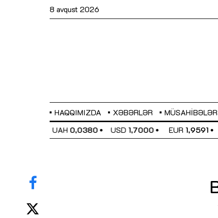
8 avqust 2026
HAQQIMIZDA
XƏBƏRLƏR
MÜSAHIBƏLƏR
EL
0,6489
UAH
0,0380
USD
1,7000
EUR
1,9591