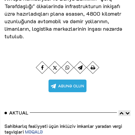
Tərəfdaşlığı" ölkələrində infrastrukturun inkişafı
üzrə hazırladıqları plana əsasən, 4800 kilometr
uzunluğunda avtomobil və dəmir yollarının,
limanların, logistika mərkəzlərinin inşası nəzərdə
tutulub.
AKTUAL
Sahibkarlıq fəaliyyəti üçün inklüziv imkanlar yaradan vergi
“D
təşviqləri
MƏQALƏ
fə