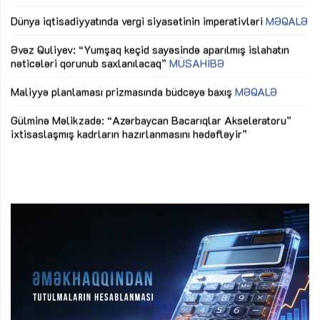
lıq
Dünya iqtisadiyyatında vergi siyasətinin imperativləri
MƏQALƏ
Ni
mü
Əvəz Quliyev: “Yumşaq keçid sayəsində aparılmış islahatın
nəticələri qorunub saxlanılacaq”
MÜSAHİBƏ
Ay
ya
M
Maliyyə planlaması prizmasında büdcəyə baxış
MƏQALƏ
Az
Gülminə Məlikzadə: “Azərbaycan Bacarıqlar Akseleratoru”
ke
ixtisaslaşmış kadrların hazırlanmasını hədəfləyir”
Ay
su