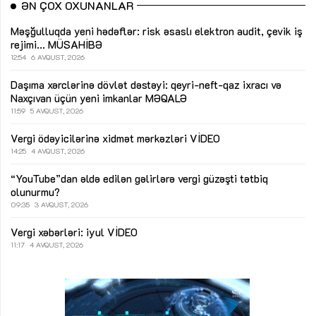
ƏN ÇOX OXUNANLAR
Məşğulluqda yeni hədəflər: risk əsaslı elektron audit, çevik iş
rejimi...
MÜSAHİBƏ
12:54
6 AVQUST, 2026
Daşıma xərclərinə dövlət dəstəyi: qeyri-neft-qaz ixracı və
Naxçıvan üçün yeni imkanlar
MƏQALƏ
11:59
5 AVQUST, 2026
Vergi ödəyicilərinə xidmət mərkəzləri
VİDEO
14:25
4 AVQUST, 2026
“YouTube”dan əldə edilən gəlirlərə vergi güzəşti tətbiq
olunurmu?
09:35
3 AVQUST, 2026
Vergi xəbərləri: iyul
VİDEO
11:17
4 AVQUST, 2026