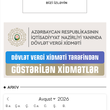
ARXIV
B.e.
Ç.a.
Ç.
C.a.
C.
Ş.
B.