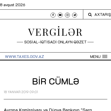
8 avqust 2026
AXTARIŞ
VERGİLƏR
SOSİAL-İQTİSADİ ONLAYN QƏZET
WWW.TAXES.GOV.AZ
MENU
BİR CÜMLƏ
18 YANVAR 2019 09:01
Avropa Komissiyası və Dünya Bankının "Şərq