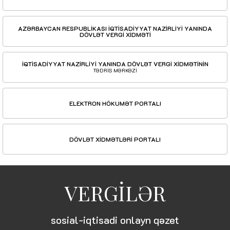
AZƏRBAYCAN RESPUBLİKASI İQTİSADİYYAT NAZİRLİYİ YANINDA
DÖVLƏT VERGİ XİDMƏTİ
İQTİSADİYYAT NAZİRLİYİ YANINDA DÖVLƏT VERGİ XİDMƏTİNİN
TƏDRİS MƏRKƏZİ
ELEKTRON HÖKUMƏT PORTALI
DÖVLƏT XİDMƏTLƏRİ PORTALI
VERGİLƏR
sosial-iqtisadi onlayn qəzet