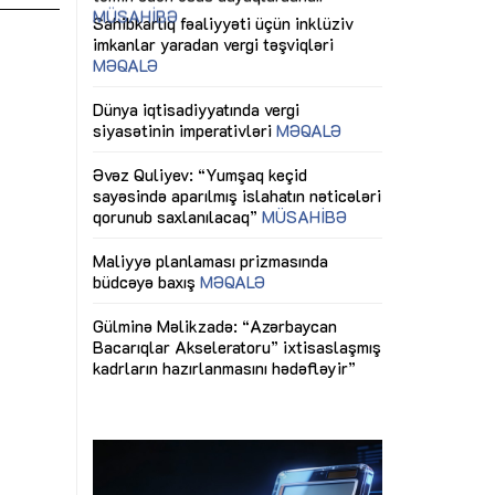
ericiliyinə
Dünya iqtisadiyyatında vergi
Nicat İmanov: "
ühitinin
siyasətinin imperativləri
MƏQALƏ
dəyişikliklər s
edir"
yaxşılaşdırılma
MÜSAHİBƏ
Əvəz Quliyev: “Yumşaq keçid
sayəsində aparılmış islahatın nəticələri
miz daha
qorunub saxlanılacaq”
MÜSAHİBƏ
Aytən Kərimov
, çevik və
inklüziv iş müh
dırmaqdır”
öyrənən komand
Maliyyə planlaması prizmasında
MÜSAHİBƏ
büdcəyə baxış
MƏQALƏ
tərəfdaşlığı
Azərbaycanda d
Gülminə Məlikzadə: “Azərbaycan
n ilk pilot
çərçivəsində hə
Bacarıqlar Akseleratoru” ixtisaslaşmış
layihə
VİDEO
kadrların hazırlanmasını hədəfləyir”
qaviləsi”
Aydın Hüseynov
renliyini
Azərbaycanın iq
andır”
təmin edən əsa
MÜSAHİBƏ