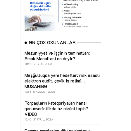
ƏN ÇOX OXUNANLAR
Məzuniyyət və işçinin təminatları:
Əmək Məcəlləsi nə deyir?
11:54
31 İYUL, 2026
Məşğulluqda yeni hədəflər: risk əsaslı
elektron audit, çevik iş rejimi...
MÜSAHİBƏ
12:54
6 AVQUST, 2026
Torpaqların kateqoriyaları hansı
qanunvericilikdə öz əksini tapıb?
VİDEO
15:46
31 İYUL, 2026
Daşıma xərclərinə dövlət dəstəyi: