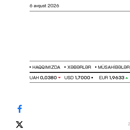
6 avqust 2026
HAQQIMIZDA
XƏBƏRLƏR
MÜSAHIBƏLƏR
EL
0,6486
UAH
0,0380
USD
1,7000
EUR
1,9633