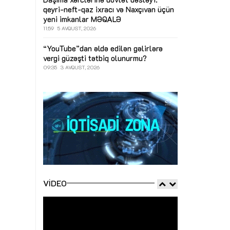
qeyri-neft-qaz ixracı və Naxçıvan üçün
yeni imkanlar
MƏQALƏ
11:59
5 AVQUST, 2026
“YouTube”dan əldə edilən gəlirlərə
vergi güzəşti tətbiq olunurmu?
09:35
3 AVQUST, 2026
VIDEO