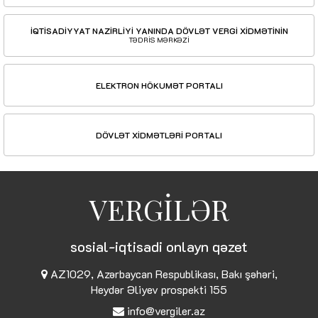
İQTİSADİYYAT NAZİRLİYİ YANINDA DÖVLƏT VERGİ XİDMƏTİNİN
TƏDRİS MƏRKƏZİ
ELEKTRON HÖKUMƏT PORTALI
DÖVLƏT XİDMƏTLƏRİ PORTALI
VERGİLƏR
sosial-iqtisadi onlayn qəzet
AZ1029, Azərbaycan Respublikası, Bakı şəhəri,
Heydər Əliyev prospekti 155
info@vergiler.az