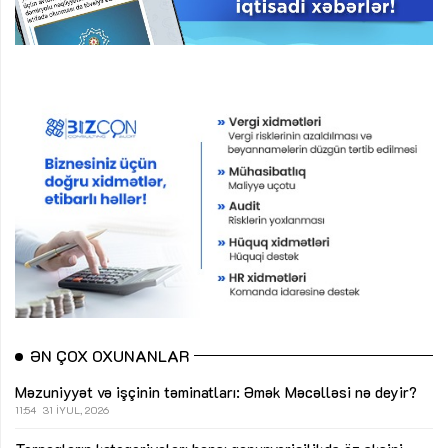
ƏN ÇOX OXUNANLAR
Məzuniyyət və işçinin təminatları: Əmək Məcəlləsi nə deyir?
11:54
31 İYUL, 2026