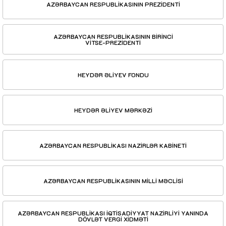
AZƏRBAYCAN RESPUBLİKASININ PREZİDENTİ
AZƏRBAYCAN RESPUBLİKASININ BİRİNCİ
VİTSE-PREZİDENTİ
HEYDƏR ƏLİYEV FONDU
HEYDƏR ƏLİYEV MƏRKƏZİ
AZƏRBAYCAN RESPUBLİKASI NAZİRLƏR KABİNETİ
AZƏRBAYCAN RESPUBLİKASININ MİLLİ MƏCLİSİ
AZƏRBAYCAN RESPUBLİKASI İQTİSADİYYAT NAZİRLİYİ YANINDA
DÖVLƏT VERGİ XİDMƏTİ