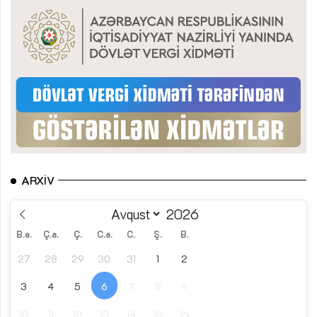
ARXIV
B.e.
Ç.a.
Ç.
C.a.
C.
Ş.
B.
27
28
29
30
31
1
2
3
4
5
6
7
8
9
10
11
12
13
14
15
16