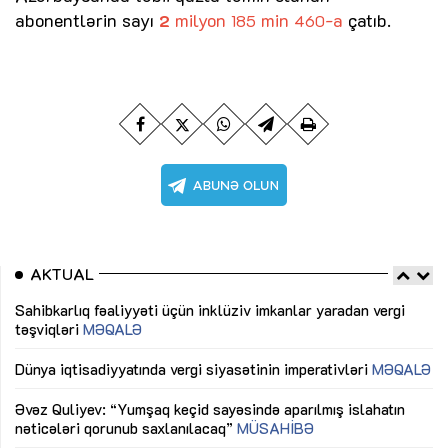
abonentlərin sayı
milyon
min
-a
çatıb.
2
185
460
AKTUAL
Sahibkarlıq fəaliyyəti üçün inklüziv imkanlar yaradan vergi
“D
təşviqləri
MƏQALƏ
fə
lıq
Dünya iqtisadiyyatında vergi siyasətinin imperativləri
MƏQALƏ
Ni
mü
Əvəz Quliyev: “Yumşaq keçid sayəsində aparılmış islahatın
nəticələri qorunub saxlanılacaq”
MÜSAHİBƏ
Ay
ya