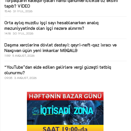
Torpaqların kateqoriyaları hansı qanunvericilikdə öz əksini
tapıb?
VİDEO
15:46
31 İYUL, 2026
Orta aylıq muzdlu işçi sayı hesablanarkən analıq
məzuniyyətində olan işçi nəzərə alınırmı?
14:18
30 İYUL, 2026
Daşıma xərclərinə dövlət dəstəyi: qeyri-neft-qaz ixracı və
Naxçıvan üçün yeni imkanlar
MƏQALƏ
11:59
5 AVQUST, 2026
“YouTube”dan əldə edilən gəlirlərə vergi güzəşti tətbiq
olunurmu?
09:35
3 AVQUST, 2026