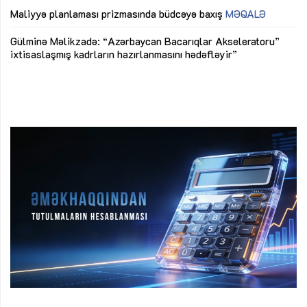
M
Maliyyə planlaması prizmasında büdcəyə baxış
MƏQALƏ
Az
Gülminə Məlikzadə: “Azərbaycan Bacarıqlar Akseleratoru”
ke
ixtisaslaşmış kadrların hazırlanmasını hədəfləyir”
Ay
su