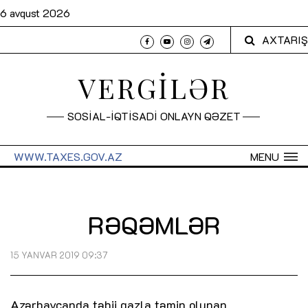
6 avqust 2026
AXTARIŞ
VERGİLƏR
SOSİAL-İQTİSADİ ONLAYN QƏZET
WWW.TAXES.GOV.AZ
MENU
RƏQƏMLƏR
15 YANVAR 2019 09:37
Azərbaycanda təbii qazla təmin olunan