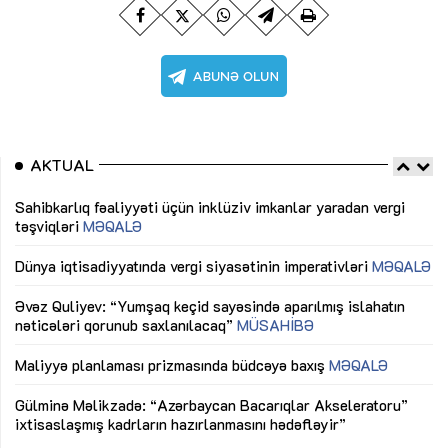
AKTUAL
Sahibkarlıq fəaliyyəti üçün inklüziv imkanlar yaradan vergi
“D
təşviqləri
MƏQALƏ
fə
lıq
Dünya iqtisadiyyatında vergi siyasətinin imperativləri
MƏQALƏ
Ni
mü
Əvəz Quliyev: “Yumşaq keçid sayəsində aparılmış islahatın
nəticələri qorunub saxlanılacaq”
MÜSAHİBƏ
Ay
ya
M
Maliyyə planlaması prizmasında büdcəyə baxış
MƏQALƏ
Az
Gülminə Məlikzadə: “Azərbaycan Bacarıqlar Akseleratoru”
ke
ixtisaslaşmış kadrların hazırlanmasını hədəfləyir”