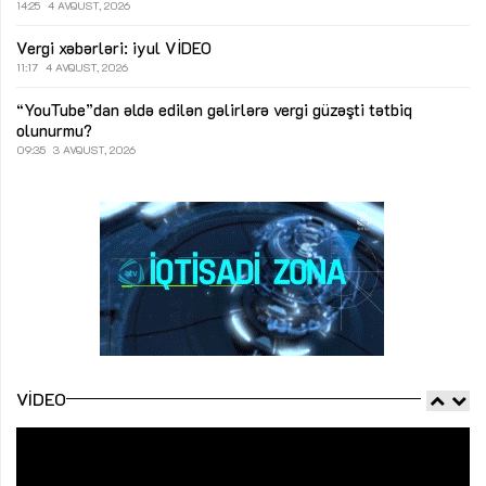
14:25
4 AVQUST, 2026
Vergi xəbərləri: iyul
VİDEO
11:17
4 AVQUST, 2026
“YouTube”dan əldə edilən gəlirlərə vergi güzəşti tətbiq
olunurmu?
09:35
3 AVQUST, 2026
VIDEO