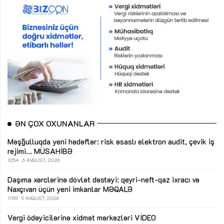
ƏN ÇOX OXUNANLAR
Məşğulluqda yeni hədəflər: risk əsaslı elektron audit, çevik iş
rejimi...
MÜSAHİBƏ
12:54
6 AVQUST, 2026
Daşıma xərclərinə dövlət dəstəyi: qeyri-neft-qaz ixracı və
Naxçıvan üçün yeni imkanlar
MƏQALƏ
11:59
5 AVQUST, 2026
Vergi ödəyicilərinə xidmət mərkəzləri
VİDEO