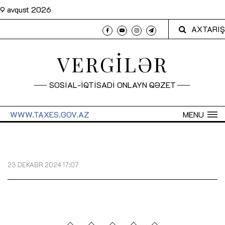
9 avqust 2026
AXTARIŞ
VERGİLƏR
SOSİAL-İQTİSADİ ONLAYN QƏZET
WWW.TAXES.GOV.AZ
MENU
23 DEKABR 2024 17:07