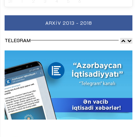
31
1
2
3
4
5
6
ARXIV 2013 - 2018
TELEGRAM