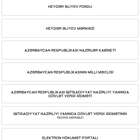
HEYDƏR ƏLİYEV FONDU
HEYDƏR ƏLİYEV MƏRKƏZİ
AZƏRBAYCAN RESPUBLİKASI NAZİRLƏR KABİNETİ
AZƏRBAYCAN RESPUBLİKASININ MİLLİ MƏCLİSİ
AZƏRBAYCAN RESPUBLİKASI İQTİSADİYYAT NAZİRLİYİ YANINDA
DÖVLƏT VERGİ XİDMƏTİ
İQTİSADİYYAT NAZİRLİYİ YANINDA DÖVLƏT VERGİ XİDMƏTİNİN
TƏDRİS MƏRKƏZİ
ELEKTRON HÖKUMƏT PORTALI