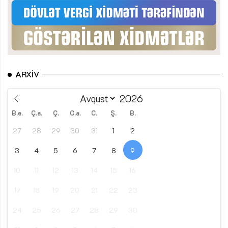
ARXIV
B.e.
Ç.a.
Ç.
C.a.
C.
Ş.
B.
27
28
29
30
31
1
2
3
4
5
6
7
8
9
10
11
12
13
14
15
16
17
18
19
20
21
22
23
24
25
26
27
28
29
30