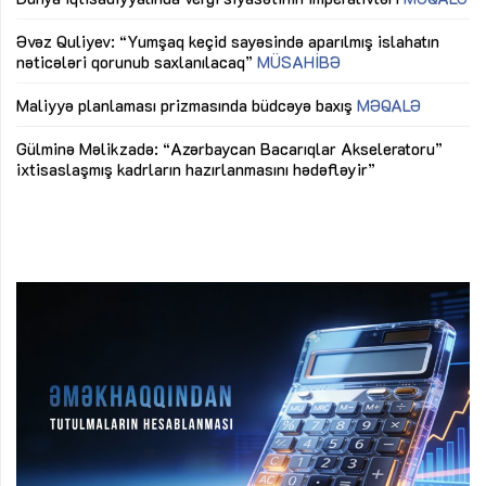
mü
Əvəz Quliyev: “Yumşaq keçid sayəsində aparılmış islahatın
nəticələri qorunub saxlanılacaq”
MÜSAHİBƏ
Ay
ya
M
Maliyyə planlaması prizmasında büdcəyə baxış
MƏQALƏ
Az
Gülminə Məlikzadə: “Azərbaycan Bacarıqlar Akseleratoru”
ke
ixtisaslaşmış kadrların hazırlanmasını hədəfləyir”
Ay
su