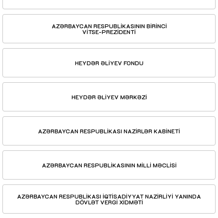
AZƏRBAYCAN RESPUBLİKASININ BİRİNCİ
VİTSE-PREZİDENTİ
HEYDƏR ƏLİYEV FONDU
HEYDƏR ƏLİYEV MƏRKƏZİ
AZƏRBAYCAN RESPUBLİKASI NAZİRLƏR KABİNETİ
AZƏRBAYCAN RESPUBLİKASININ MİLLİ MƏCLİSİ
AZƏRBAYCAN RESPUBLİKASI İQTİSADİYYAT NAZİRLİYİ YANINDA
DÖVLƏT VERGİ XİDMƏTİ