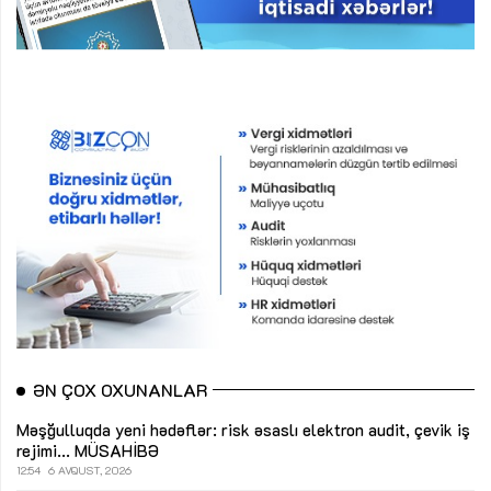
ƏN ÇOX OXUNANLAR
Məşğulluqda yeni hədəflər: risk əsaslı elektron audit, çevik iş
rejimi...
MÜSAHİBƏ
12:54
6 AVQUST, 2026