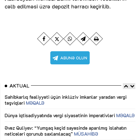
cəlb edilməsi üzrə depozit hərracı keçirilib.
AKTUAL
Sahibkarlıq fəaliyyəti üçün inklüziv imkanlar yaradan vergi
“D
təşviqləri
MƏQALƏ
fə
lıq
Dünya iqtisadiyyatında vergi siyasətinin imperativləri
MƏQALƏ
Ni
mü
Əvəz Quliyev: “Yumşaq keçid sayəsində aparılmış islahatın
nəticələri qorunub saxlanılacaq”
MÜSAHİBƏ
Ay
ya