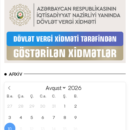
ARXIV
B.e.
Ç.a.
Ç.
C.a.
C.
Ş.
B.
27
28
29
30
31
1
2
3
4
5
6
7
8
9
10
11
12
13
14
15
16