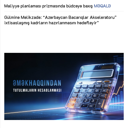
M
Maliyyə planlaması prizmasında büdcəyə baxış
MƏQALƏ
Az
Gülminə Məlikzadə: “Azərbaycan Bacarıqlar Akseleratoru”
ke
ixtisaslaşmış kadrların hazırlanmasını hədəfləyir”
Ay
su