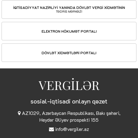
İQTİSADİYYAT NAZİRLİYİ YANINDA DÖVLƏT VERGİ XİDMƏTİNİN
TƏDRİS MƏRKƏZİ
ELEKTRON HÖKUMƏT PORTALI
DÖVLƏT XİDMƏTLƏRİ PORTALI
VERGİLƏR
sosial-iqtisadi onlayn qəzet
AZ1029, Azərbaycan Respublikası, Bakı şəhəri,
Heydər Əliyev prospekti 155
info@vergiler.az