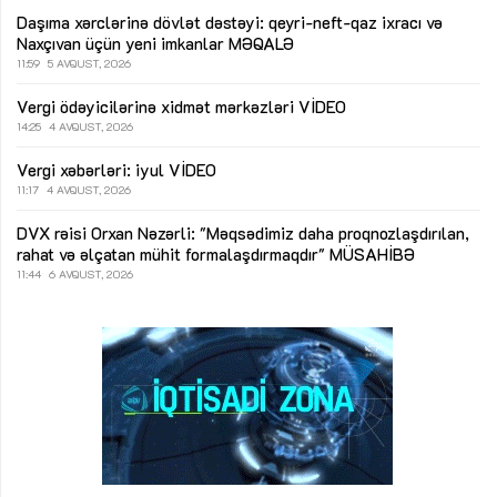
Daşıma xərclərinə dövlət dəstəyi: qeyri-neft-qaz ixracı və
Naxçıvan üçün yeni imkanlar
MƏQALƏ
11:59
5 AVQUST, 2026
Vergi ödəyicilərinə xidmət mərkəzləri
VİDEO
14:25
4 AVQUST, 2026
Vergi xəbərləri: iyul
VİDEO
11:17
4 AVQUST, 2026
DVX rəisi Orxan Nəzərli: "Məqsədimiz daha proqnozlaşdırılan,
rahat və əlçatan mühit formalaşdırmaqdır"
MÜSAHİBƏ
11:44
6 AVQUST, 2026