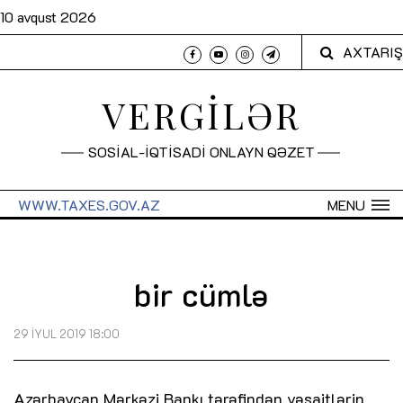
10 avqust 2026
AXTARIŞ
VERGİLƏR
SOSİAL-İQTİSADİ ONLAYN QƏZET
WWW.TAXES.GOV.AZ
MENU
bir cümlə
29 İYUL 2019 18:00
Azərbaycan Mərkəzi Bankı tərəfindən vəsaitlərin