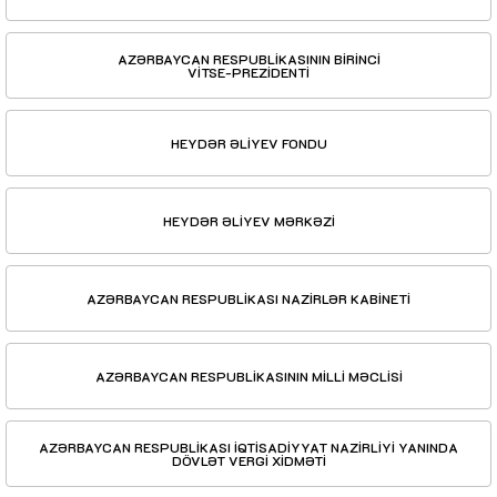
AZƏRBAYCAN RESPUBLİKASININ BİRİNCİ
VİTSE-PREZİDENTİ
HEYDƏR ƏLİYEV FONDU
HEYDƏR ƏLİYEV MƏRKƏZİ
AZƏRBAYCAN RESPUBLİKASI NAZİRLƏR KABİNETİ
AZƏRBAYCAN RESPUBLİKASININ MİLLİ MƏCLİSİ
AZƏRBAYCAN RESPUBLİKASI İQTİSADİYYAT NAZİRLİYİ YANINDA
DÖVLƏT VERGİ XİDMƏTİ