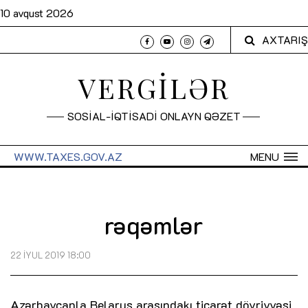
10 avqust 2026
AXTARIŞ
VERGİLƏR
SOSİAL-İQTİSADİ ONLAYN QƏZET
WWW.TAXES.GOV.AZ
MENU
rəqəmlər
22 İYUL 2019 18:00
Azərbaycanla Belarus arasındakı ticarət dövriyyəsi