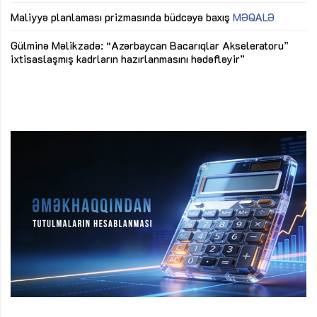
M
Maliyyə planlaması prizmasında büdcəyə baxış
MƏQALƏ
Az
Gülminə Məlikzadə: “Azərbaycan Bacarıqlar Akseleratoru”
ke
ixtisaslaşmış kadrların hazırlanmasını hədəfləyir”
Ay
su