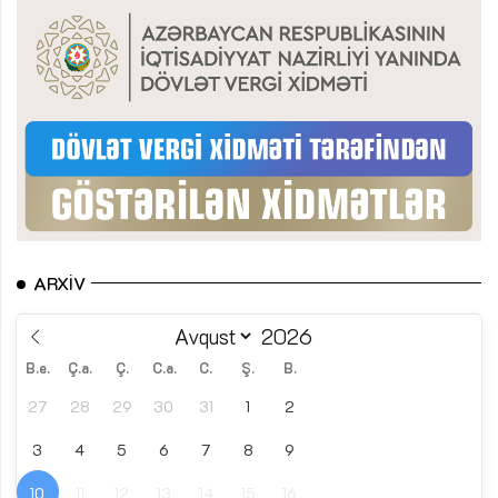
ARXIV
B.e.
Ç.a.
Ç.
C.a.
C.
Ş.
B.
27
28
29
30
31
1
2
3
4
5
6
7
8
9
10
11
12
13
14
15
16