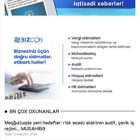
ƏN ÇOX OXUNANLAR
Məşğulluqda yeni hədəflər: risk əsaslı elektron audit, çevik iş
rejimi...
MÜSAHİBƏ
12:54
6 AVQUST, 2026