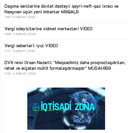
Daşıma xərclərinə dövlət dəstəyi: qeyri-neft-qaz ixracı və
Naxçıvan üçün yeni imkanlar
MƏQALƏ
11:59
5 AVQUST, 2026
Vergi ödəyicilərinə xidmət mərkəzləri
VİDEO
14:25
4 AVQUST, 2026
Vergi xəbərləri: iyul
VİDEO
11:17
4 AVQUST, 2026
DVX rəisi Orxan Nəzərli: "Məqsədimiz daha proqnozlaşdırılan,
rahat və əlçatan mühit formalaşdırmaqdır"
MÜSAHİBƏ
11:44
6 AVQUST, 2026