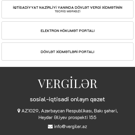
İQTİSADİYYAT NAZİRLİYİ YANINDA DÖVLƏT VERGİ XİDMƏTİNİN
TƏDRİS MƏRKƏZİ
ELEKTRON HÖKUMƏT PORTALI
DÖVLƏT XİDMƏTLƏRİ PORTALI
VERGİLƏR
sosial-iqtisadi onlayn qəzet
AZ1029, Azərbaycan Respublikası, Bakı şəhəri,
Heydər Əliyev prospekti 155
info@vergiler.az