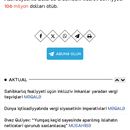
milyon
dolları ötüb.
106
AKTUAL
Sahibkarlıq fəaliyyəti üçün inklüziv imkanlar yaradan vergi
“D
təşviqləri
MƏQALƏ
fə
lıq
Dünya iqtisadiyyatında vergi siyasətinin imperativləri
MƏQALƏ
Ni
mü
Əvəz Quliyev: “Yumşaq keçid sayəsində aparılmış islahatın
nəticələri qorunub saxlanılacaq”
MÜSAHİBƏ
Ay
ya