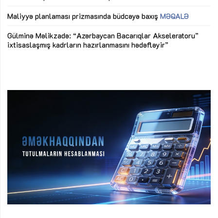
M
Maliyyə planlaması prizmasında büdcəyə baxış
MƏQALƏ
Az
Gülminə Məlikzadə: “Azərbaycan Bacarıqlar Akseleratoru”
ke
ixtisaslaşmış kadrların hazırlanmasını hədəfləyir”
Ay
su