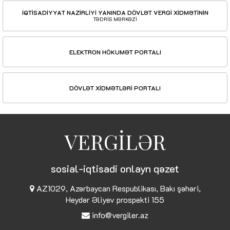
İQTİSADİYYAT NAZİRLİYİ YANINDA DÖVLƏT VERGİ XİDMƏTİNİN
TƏDRİS MƏRKƏZİ
ELEKTRON HÖKUMƏT PORTALI
DÖVLƏT XİDMƏTLƏRİ PORTALI
VERGİLƏR
sosial-iqtisadi onlayn qəzet
AZ1029, Azərbaycan Respublikası, Bakı şəhəri,
Heydər Əliyev prospekti 155
info@vergiler.az