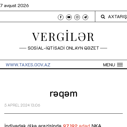
7 avqust 2026
AXTARIŞ
VERGİLƏR
SOSİAL-İQTİSADİ ONLAYN QƏZET
WWW.TAXES.GOV.AZ
MENU
rəqəm
5 APREL 2024 13:06
İndiyədək ölkə ərazisində
ədəd
NKA
97.192