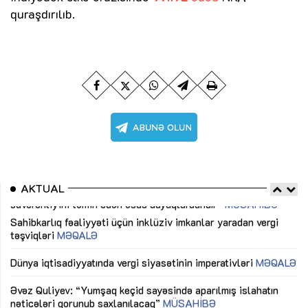
quraşdırılıb.
AKTUAL
Sahibkarlıq fəaliyyəti üçün inklüziv imkanlar yaradan vergi
“D
təşviqləri
MƏQALƏ
fə
lıq
Dünya iqtisadiyyatında vergi siyasətinin imperativləri
MƏQALƏ
Ni
mü
Əvəz Quliyev: “Yumşaq keçid sayəsində aparılmış islahatın
nəticələri qorunub saxlanılacaq”
MÜSAHİBƏ
Ay
ya