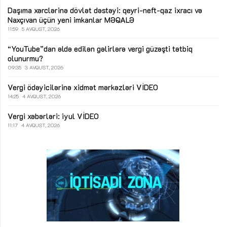
Daşıma xərclərinə dövlət dəstəyi: qeyri-neft-qaz ixracı və
Naxçıvan üçün yeni imkanlar
MƏQALƏ
11:59
5 AVQUST, 2026
“YouTube”dan əldə edilən gəlirlərə vergi güzəşti tətbiq
olunurmu?
09:35
3 AVQUST, 2026
Vergi ödəyicilərinə xidmət mərkəzləri
VİDEO
14:25
4 AVQUST, 2026
Vergi xəbərləri: iyul
VİDEO
11:17
4 AVQUST, 2026