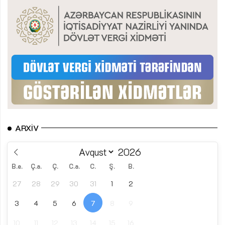
ARXIV
B.e.
Ç.a.
Ç.
C.a.
C.
Ş.
B.
27
28
29
30
31
1
2
3
4
5
6
7
8
9
10
11
12
13
14
15
16