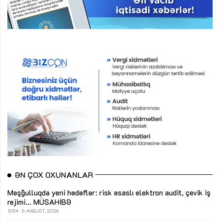
ƏN ÇOX OXUNANLAR
Məşğulluqda yeni hədəflər: risk əsaslı elektron audit, çevik iş
rejimi...
MÜSAHİBƏ
12:54
6 AVQUST, 2026