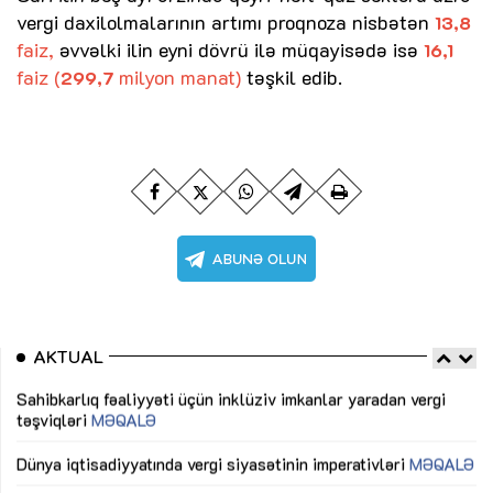
vergi daxilolmalarının artımı proqnoza nisbətən
13,8
faiz,
əvvəlki ilin eyni dövrü ilə müqayisədə isə
16,1
faiz (
milyon manat)
təşkil edib.
299,7
AKTUAL
Sahibkarlıq fəaliyyəti üçün inklüziv imkanlar yaradan vergi
“D
təşviqləri
MƏQALƏ
fə
lıq
Dünya iqtisadiyyatında vergi siyasətinin imperativləri
MƏQALƏ
Ni
mü