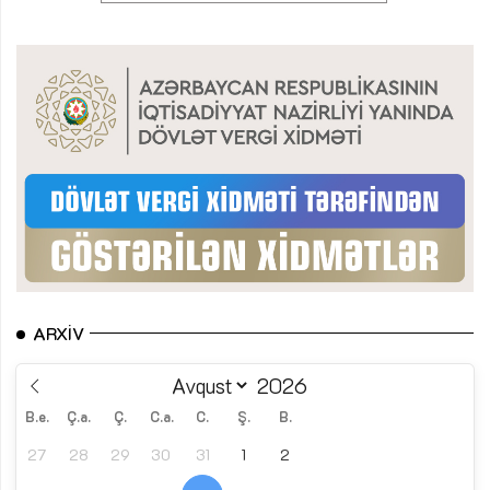
ARXIV
B.e.
Ç.a.
Ç.
C.a.
C.
Ş.
B.
27
28
29
30
31
1
2