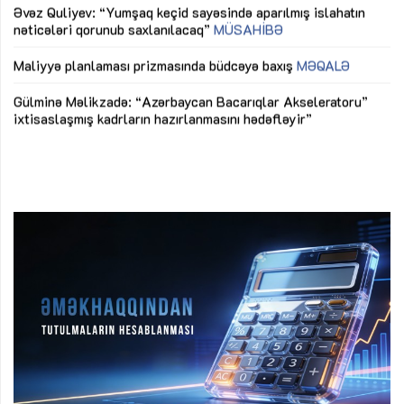
Əvəz Quliyev: “Yumşaq keçid sayəsində aparılmış islahatın
nəticələri qorunub saxlanılacaq”
MÜSAHİBƏ
Ay
ya
M
Maliyyə planlaması prizmasında büdcəyə baxış
MƏQALƏ
Az
Gülminə Məlikzadə: “Azərbaycan Bacarıqlar Akseleratoru”
ke
ixtisaslaşmış kadrların hazırlanmasını hədəfləyir”
Ay
su