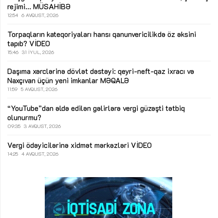
rejimi...
MÜSAHİBƏ
12:54
6 AVQUST, 2026
Torpaqların kateqoriyaları hansı qanunvericilikdə öz əksini
tapıb?
VİDEO
15:46
31 İYUL, 2026
Daşıma xərclərinə dövlət dəstəyi: qeyri-neft-qaz ixracı və
Naxçıvan üçün yeni imkanlar
MƏQALƏ
11:59
5 AVQUST, 2026
“YouTube”dan əldə edilən gəlirlərə vergi güzəşti tətbiq
olunurmu?
09:35
3 AVQUST, 2026
Vergi ödəyicilərinə xidmət mərkəzləri
VİDEO
14:25
4 AVQUST, 2026