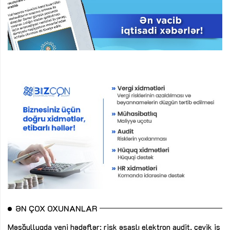
ƏN ÇOX OXUNANLAR
Məşğulluqda yeni hədəflər: risk əsaslı elektron audit, çevik iş