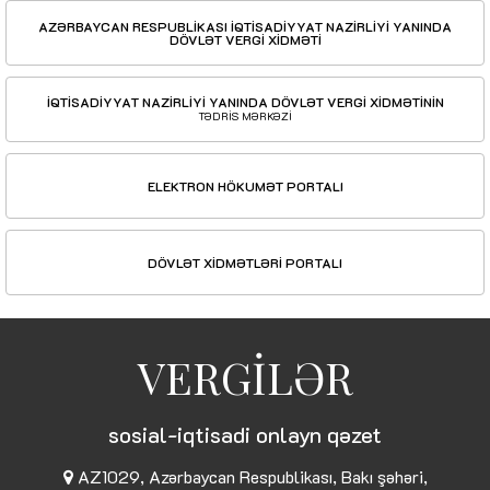
AZƏRBAYCAN RESPUBLİKASI İQTİSADİYYAT NAZİRLİYİ YANINDA
DÖVLƏT VERGİ XİDMƏTİ
İQTİSADİYYAT NAZİRLİYİ YANINDA DÖVLƏT VERGİ XİDMƏTİNİN
TƏDRİS MƏRKƏZİ
ELEKTRON HÖKUMƏT PORTALI
DÖVLƏT XİDMƏTLƏRİ PORTALI
VERGİLƏR
sosial-iqtisadi onlayn qəzet
AZ1029, Azərbaycan Respublikası, Bakı şəhəri,