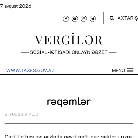
7 avqust 2026
AXTARIŞ
VERGİLƏR
SOSİAL-İQTİSADİ ONLAYN QƏZET
WWW.TAXES.GOV.AZ
MENU
rəqəmlər
8 İYUL 2019 14:00
Cari ilin beş ayı ərzində qeyri-neft-qaz sektoru üzrə