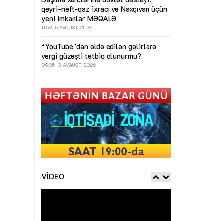
qeyri-neft-qaz ixracı və Naxçıvan üçün
yeni imkanlar
MƏQALƏ
11:59
5 AVQUST, 2026
“YouTube”dan əldə edilən gəlirlərə
vergi güzəşti tətbiq olunurmu?
09:35
3 AVQUST, 2026
VIDEO