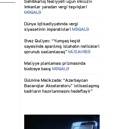
ericiliyinə
Dünya iqtisadiyyatında vergi
Nicat İmanov: "
ühitinin
siyasətinin imperativləri
MƏQALƏ
dəyişikliklər s
edir"
yaxşılaşdırılma
MÜSAHİBƏ
Əvəz Quliyev: “Yumşaq keçid
sayəsində aparılmış islahatın nəticələri
miz daha
qorunub saxlanılacaq”
MÜSAHİBƏ
Aytən Kərimov
, çevik və
inklüziv iş müh
dırmaqdır”
öyrənən komand
Maliyyə planlaması prizmasında
MÜSAHİBƏ
büdcəyə baxış
MƏQALƏ
tərəfdaşlığı
Azərbaycanda d
Gülminə Məlikzadə: “Azərbaycan
n ilk pilot
çərçivəsində hə
Bacarıqlar Akseleratoru” ixtisaslaşmış
layihə
VİDEO
kadrların hazırlanmasını hədəfləyir”
qaviləsi”
Aydın Hüseynov
renliyini
Azərbaycanın iq
andır”
təmin edən əsa
MÜSAHİBƏ