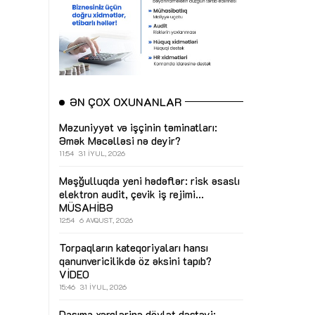
ƏN ÇOX OXUNANLAR
Məzuniyyət və işçinin təminatları:
Əmək Məcəlləsi nə deyir?
11:54
31 İYUL, 2026
Məşğulluqda yeni hədəflər: risk əsaslı
elektron audit, çevik iş rejimi...
MÜSAHİBƏ
12:54
6 AVQUST, 2026
Torpaqların kateqoriyaları hansı
qanunvericilikdə öz əksini tapıb?
VİDEO
15:46
31 İYUL, 2026
Daşıma xərclərinə dövlət dəstəyi: