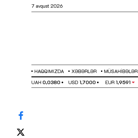
7 avqust 2026
HAQQIMIZDA
XƏBƏRLƏR
MÜSAHIBƏLƏR
EL
0,6489
UAH
0,0380
USD
1,7000
EUR
1,9591