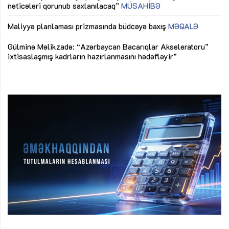
M
Maliyyə planlaması prizmasında büdcəyə baxış
MƏQALƏ
Az
Gülminə Məlikzadə: “Azərbaycan Bacarıqlar Akseleratoru”
ke
ixtisaslaşmış kadrların hazırlanmasını hədəfləyir”
Ay
su