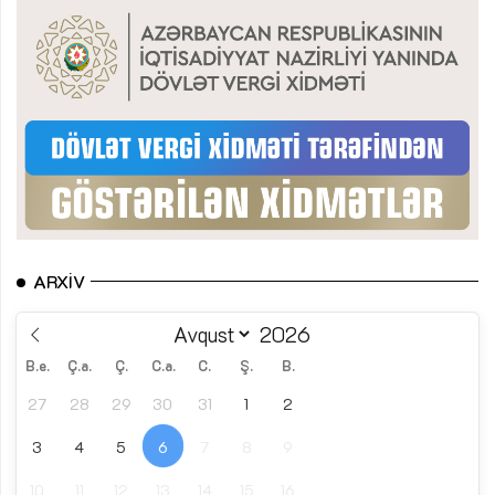
ARXIV
B.e.
Ç.a.
Ç.
C.a.
C.
Ş.
B.
27
28
29
30
31
1
2
3
4
5
6
7
8
9
10
11
12
13
14
15
16