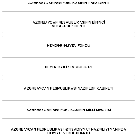
AZƏRBAYCAN RESPUBLİKASININ PREZİDENTİ
AZƏRBAYCAN RESPUBLİKASININ BİRİNCİ
VİTSE-PREZİDENTİ
HEYDƏR ƏLİYEV FONDU
HEYDƏR ƏLİYEV MƏRKƏZİ
AZƏRBAYCAN RESPUBLİKASI NAZİRLƏR KABİNETİ
AZƏRBAYCAN RESPUBLİKASININ MİLLİ MƏCLİSİ
AZƏRBAYCAN RESPUBLİKASI İQTİSADİYYAT NAZİRLİYİ YANINDA
DÖVLƏT VERGİ XİDMƏTİ