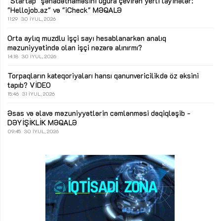
"Startap" şəhadətnaməsini uğura çevirən yerli layihələr:
"Hellojob.az" və "iCheck"
MƏQALƏ
11:29
30 İYUL, 2026
Orta aylıq muzdlu işçi sayı hesablanarkən analıq
məzuniyyətində olan işçi nəzərə alınırmı?
14:18
30 İYUL, 2026
Torpaqların kateqoriyaları hansı qanunvericilikdə öz əksini
tapıb?
VİDEO
15:46
31 İYUL, 2026
Əsas və əlavə məzuniyyətlərin cəmlənməsi dəqiqləşib -
DƏYİŞİKLİK
MƏQALƏ
09:45
30 İYUL, 2026