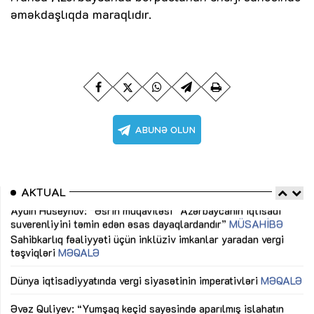
əməkdaşlıqda maraqlıdır.
AKTUAL
Sahibkarlıq fəaliyyəti üçün inklüziv imkanlar yaradan vergi
“D
təşviqləri
MƏQALƏ
fə
lıq
Dünya iqtisadiyyatında vergi siyasətinin imperativləri
MƏQALƏ
Ni
mü
Əvəz Quliyev: “Yumşaq keçid sayəsində aparılmış islahatın
nəticələri qorunub saxlanılacaq”
MÜSAHİBƏ
Ay
ya