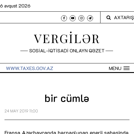
6 avqust 2026
AXTARIŞ
VERGİLƏR
SOSİAL-İQTİSADİ ONLAYN QƏZET
WWW.TAXES.GOV.AZ
MENU
bir cümlə
24 MAY 2019 11:00
Fransa Azərbaycanda bərpaolunan enerji sahəsində