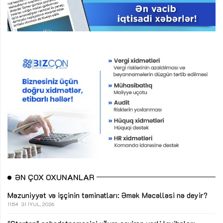
ƏN ÇOX OXUNANLAR
Məzuniyyət və işçinin təminatları: Əmək Məcəlləsi nə deyir?
11:54
31 İYUL, 2026