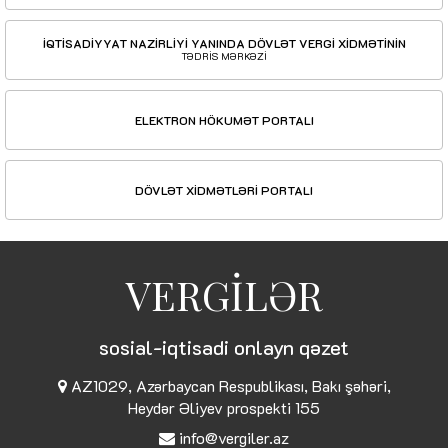
İQTİSADİYYAT NAZİRLİYİ YANINDA DÖVLƏT VERGİ XİDMƏTİNİN
TƏDRİS MƏRKƏZİ
ELEKTRON HÖKUMƏT PORTALI
DÖVLƏT XİDMƏTLƏRİ PORTALI
VERGİLƏR
sosial-iqtisadi onlayn qəzet
AZ1029, Azərbaycan Respublikası, Bakı şəhəri,
Heydər Əliyev prospekti 155
info@vergiler.az