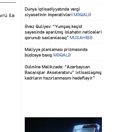
ericiliyinə
Dünya iqtisadiyyatında vergi
Nicat İmanov: "
ühitinin
siyasətinin imperativləri
MƏQALƏ
dəyişikliklər s
vrü ilə
edir"
yaxşılaşdırılma
MÜSAHİBƏ
Əvəz Quliyev: “Yumşaq keçid
sayəsində aparılmış islahatın nəticələri
miz daha
qorunub saxlanılacaq”
MÜSAHİBƏ
Aytən Kərimov
, çevik və
inklüziv iş müh
dırmaqdır”
öyrənən komand
Maliyyə planlaması prizmasında
MÜSAHİBƏ
büdcəyə baxış
MƏQALƏ
tərəfdaşlığı
Azərbaycanda d
Gülminə Məlikzadə: “Azərbaycan
n ilk pilot
çərçivəsində hə
Bacarıqlar Akseleratoru” ixtisaslaşmış
layihə
VİDEO
kadrların hazırlanmasını hədəfləyir”
qaviləsi”
Aydın Hüseynov
renliyini
Azərbaycanın iq
andır”
təmin edən əsa
MÜSAHİBƏ