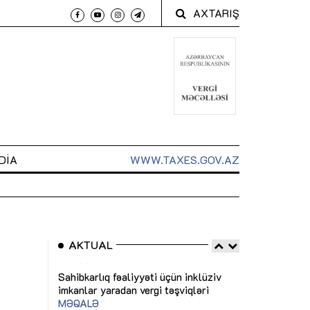
AXTARIŞ
DIA
WWW.TAXES.GOV.AZ
AKTUAL
 arxasında
Sahibkarlıq fəaliyyəti üçün inklüziv
“Düzgün kommun
t dayanır”
imkanlar yaradan vergi təşviqləri
real iş və siste
MƏQALƏ
MÜSAHİBƏ