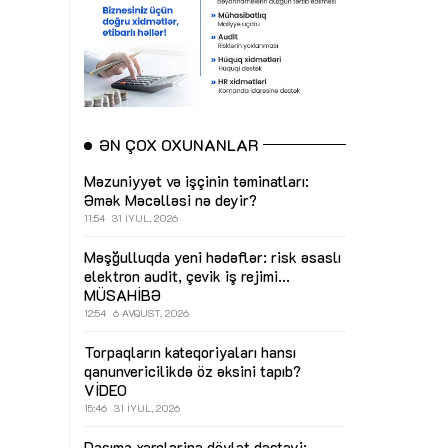
ƏN ÇOX OXUNANLAR
Məzuniyyət və işçinin təminatları:
Əmək Məcəlləsi nə deyir?
11:54
31 İYUL, 2026
Məşğulluqda yeni hədəflər: risk əsaslı
elektron audit, çevik iş rejimi...
MÜSAHİBƏ
12:54
6 AVQUST, 2026
Torpaqların kateqoriyaları hansı
qanunvericilikdə öz əksini tapıb?
VİDEO
15:46
31 İYUL, 2026
Daşıma xərclərinə dövlət dəstəyi: