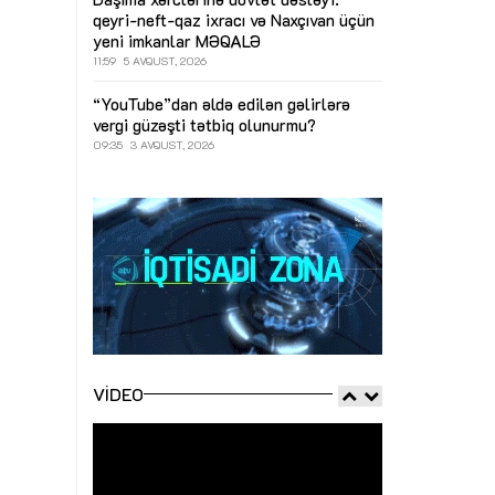
qeyri-neft-qaz ixracı və Naxçıvan üçün
yeni imkanlar
MƏQALƏ
11:59
5 AVQUST, 2026
“YouTube”dan əldə edilən gəlirlərə
vergi güzəşti tətbiq olunurmu?
09:35
3 AVQUST, 2026
VIDEO