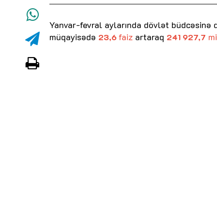
Yanvar-fevral aylarında dövlət büdcəsinə da
müqayisədə
faiz
artaraq
mi
23,6
241 927,7