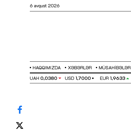
6 avqust 2026
HAQQIMIZDA
XƏBƏRLƏR
MÜSAHIBƏLƏR
EL
0,6486
UAH
0,0380
USD
1,7000
EUR
1,9633