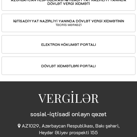
DÖVLƏT VERGİ XİDMƏTİ
İQTİSADİYYAT NAZİRLİYİ YANINDA DÖVLƏT VERGİ XİDMƏTİNİN
TƏDRİS MƏRKƏZİ
ELEKTRON HÖKUMƏT PORTALI
DÖVLƏT XİDMƏTLƏRİ PORTALI
VERGİLƏR
sosial-iqtisadi onlayn qəzet
AZ1029, Azərbaycan Respublikası, Bakı şəhəri,
Heydər Əliyev prospekti 155