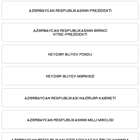
AZƏRBAYCAN RESPUBLİKASININ PREZİDENTİ
AZƏRBAYCAN RESPUBLİKASININ BİRİNCİ
VİTSE-PREZİDENTİ
HEYDƏR ƏLİYEV FONDU
HEYDƏR ƏLİYEV MƏRKƏZİ
AZƏRBAYCAN RESPUBLİKASI NAZİRLƏR KABİNETİ
AZƏRBAYCAN RESPUBLİKASININ MİLLİ MƏCLİSİ
AZƏRBAYCAN RESPUBLİKASI İQTİSADİYYAT NAZİRLİYİ YANINDA