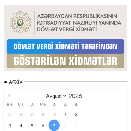
ARXIV
B.e.
Ç.a.
Ç.
C.a.
C.
Ş.
B.
27
28
29
30
31
1
2
3
4
5
6
7
8
9