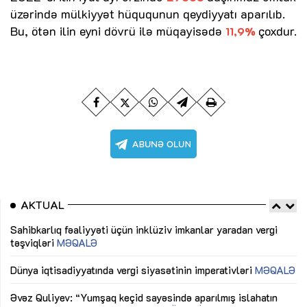
üzərində mülkiyyət hüququnun qeydiyyatı aparılıb.
Bu, ötən ilin eyni dövrü ilə müqayisədə
çoxdur.
11,9%
AKTUAL
Sahibkarlıq fəaliyyəti üçün inklüziv imkanlar yaradan vergi
“D
təşviqləri
MƏQALƏ
fə
lıq
Dünya iqtisadiyyatında vergi siyasətinin imperativləri
MƏQALƏ
Ni
mü
Əvəz Quliyev: “Yumşaq keçid sayəsində aparılmış islahatın