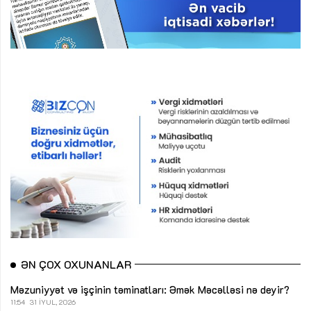
ƏN ÇOX OXUNANLAR
Məzuniyyət və işçinin təminatları: Əmək Məcəlləsi nə deyir?
11:54
31 İYUL, 2026