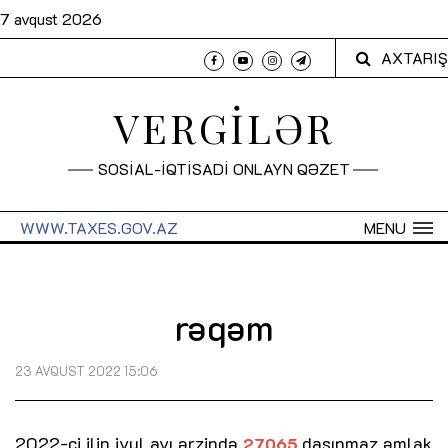
7 avqust 2026
AXTARIŞ
VERGİLƏR
SOSİAL-İQTİSADİ ONLAYN QƏZET
WWW.TAXES.GOV.AZ
MENU
rəqəm
23 AVQUST 2022 15:06
2022-ci ilin iyul ayı ərzində
daşınmaz əmlak
27065