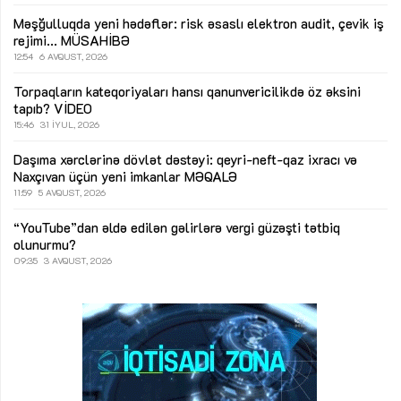
Məşğulluqda yeni hədəflər: risk əsaslı elektron audit, çevik iş
rejimi...
MÜSAHİBƏ
12:54
6 AVQUST, 2026
Torpaqların kateqoriyaları hansı qanunvericilikdə öz əksini
tapıb?
VİDEO
15:46
31 İYUL, 2026
Daşıma xərclərinə dövlət dəstəyi: qeyri-neft-qaz ixracı və
Naxçıvan üçün yeni imkanlar
MƏQALƏ
11:59
5 AVQUST, 2026
“YouTube”dan əldə edilən gəlirlərə vergi güzəşti tətbiq
olunurmu?
09:35
3 AVQUST, 2026