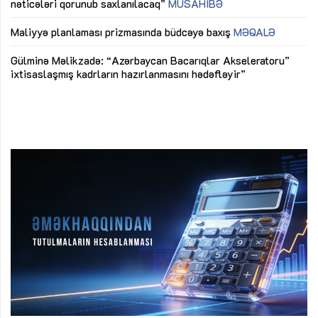
nəticələri qorunub saxlanılacaq”
MÜSAHİBƏ
Ay
ya
M
Maliyyə planlaması prizmasında büdcəyə baxış
MƏQALƏ
Az
Gülminə Məlikzadə: “Azərbaycan Bacarıqlar Akseleratoru”
ke
ixtisaslaşmış kadrların hazırlanmasını hədəfləyir”
Ay
su