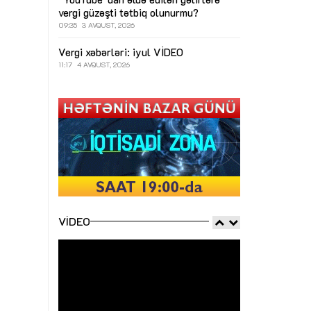
vergi güzəşti tətbiq olunurmu?
09:35
3 AVQUST, 2026
Vergi xəbərləri: iyul
VİDEO
11:17
4 AVQUST, 2026
VIDEO