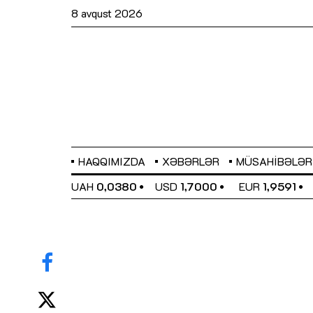
8 avqust 2026
HAQQIMIZDA
XƏBƏRLƏR
MÜSAHIBƏLƏR
EL
0,6489
UAH
0,0380
USD
1,7000
EUR
1,9591