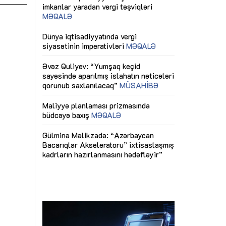
ericiliyinə
Dünya iqtisadiyyatında vergi
Nicat İmanov: "
ühitinin
siyasətinin imperativləri
MƏQALƏ
dəyişikliklər s
edir"
yaxşılaşdırılma
MÜSAHİBƏ
Əvəz Quliyev: “Yumşaq keçid
sayəsində aparılmış islahatın nəticələri
miz daha
qorunub saxlanılacaq”
MÜSAHİBƏ
Aytən Kərimov
, çevik və
inklüziv iş müh
dırmaqdır”
öyrənən komand
Maliyyə planlaması prizmasında
MÜSAHİBƏ
büdcəyə baxış
MƏQALƏ
tərəfdaşlığı
Azərbaycanda d
Gülminə Məlikzadə: “Azərbaycan
n ilk pilot
çərçivəsində hə
Bacarıqlar Akseleratoru” ixtisaslaşmış
layihə
VİDEO
kadrların hazırlanmasını hədəfləyir”
qaviləsi”
Aydın Hüseynov
renliyini
Azərbaycanın iq
andır”
təmin edən əsa
MÜSAHİBƏ