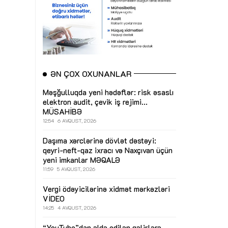
ƏN ÇOX OXUNANLAR
Məşğulluqda yeni hədəflər: risk əsaslı
elektron audit, çevik iş rejimi...
MÜSAHİBƏ
12:54
6 AVQUST, 2026
Daşıma xərclərinə dövlət dəstəyi:
qeyri-neft-qaz ixracı və Naxçıvan üçün
yeni imkanlar
MƏQALƏ
11:59
5 AVQUST, 2026
Vergi ödəyicilərinə xidmət mərkəzləri
VİDEO
14:25
4 AVQUST, 2026
“YouTube”dan əldə edilən gəlirlərə