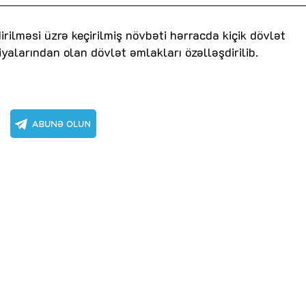
Dünya iqtisadiyyatında vergi
Nicat İmanov: "Vergi qanunv
siyasətinin imperativləri
MƏQALƏ
dəyişikliklər sahibkarlıq m
rilməsi üzrə keçirilmiş növbəti hərracda kiçik dövlət
yaxşılaşdırılmasına xidmət 
yalarından olan dövlət əmlakları özəlləşdirilib.
MÜSAHİBƏ
Əvəz Quliyev: “Yumşaq keçid
sayəsində aparılmış islahatın nəticələri
qorunub saxlanılacaq”
MÜSAHİBƏ
Aytən Kərimova: “Məqsədi
inklüziv iş mühiti yaratmaq
öyrənən komanda formalaş
Maliyyə planlaması prizmasında
MÜSAHİBƏ
büdcəyə baxış
MƏQALƏ
Azərbaycanda dövlət-özəl 
Gülminə Məlikzadə: “Azərbaycan
çərçivəsində həyata keçirilə
Bacarıqlar Akseleratoru” ixtisaslaşmış
layihə
VİDEO
kadrların hazırlanmasını hədəfləyir”
Aydın Hüseynov: “Əsrin mü
Azərbaycanın iqtisadi suve
təmin edən əsas dayaqlard
MÜSAHİBƏ