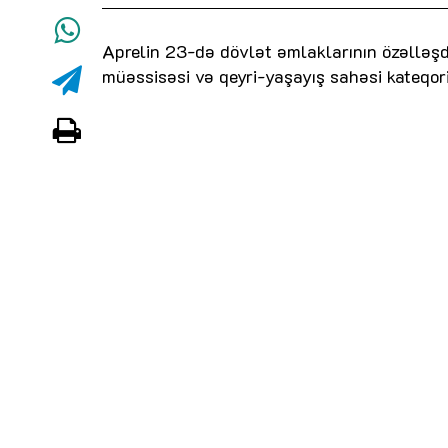
Aprelin 23-də dövlət əmlaklarının özəlləşdi
müəssisəsi və qeyri-yaşayış sahəsi kateqori