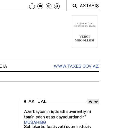
AXTARIŞ
DIA
WWW.TAXES.GOV.AZ
AKTUAL
 arxasında
Sahibkarlıq fəaliyyəti üçün inklüziv
“Düzgün kommun
t dayanır”
imkanlar yaradan vergi təşviqləri
real iş və siste
MƏQALƏ
MÜSAHİBƏ