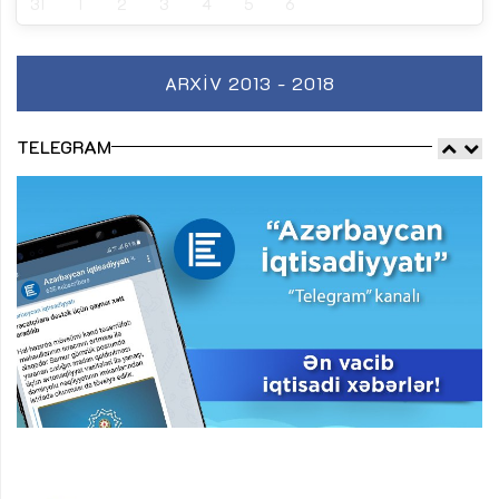
31
1
2
3
4
5
6
ARXIV 2013 - 2018
TELEGRAM