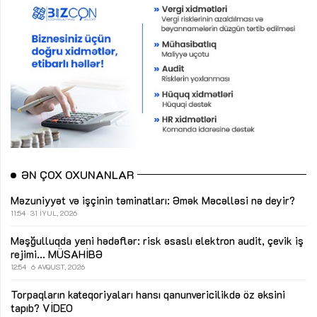
ƏN ÇOX OXUNANLAR
Məzuniyyət və işçinin təminatları: Əmək Məcəlləsi nə deyir?
11:54
31 İYUL, 2026
Məşğulluqda yeni hədəflər: risk əsaslı elektron audit, çevik iş
rejimi...
MÜSAHİBƏ
12:54
6 AVQUST, 2026
Torpaqların kateqoriyaları hansı qanunvericilikdə öz əksini
tapıb?
VİDEO