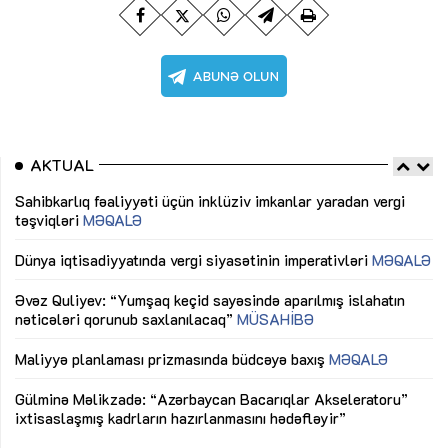
AKTUAL
Sahibkarlıq fəaliyyəti üçün inklüziv imkanlar yaradan vergi
“D
təşviqləri
MƏQALƏ
fə
lıq
Dünya iqtisadiyyatında vergi siyasətinin imperativləri
MƏQALƏ
Ni
mü
Əvəz Quliyev: “Yumşaq keçid sayəsində aparılmış islahatın
nəticələri qorunub saxlanılacaq”
MÜSAHİBƏ
Ay
ya
M
Maliyyə planlaması prizmasında büdcəyə baxış
MƏQALƏ
Az
Gülminə Məlikzadə: “Azərbaycan Bacarıqlar Akseleratoru”
ke
ixtisaslaşmış kadrların hazırlanmasını hədəfləyir”