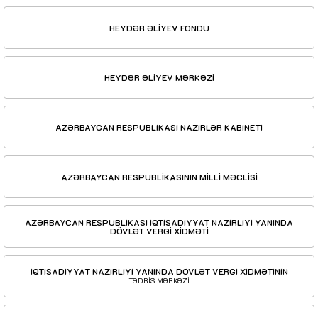
HEYDƏR ƏLİYEV FONDU
HEYDƏR ƏLİYEV MƏRKƏZİ
AZƏRBAYCAN RESPUBLİKASI NAZİRLƏR KABİNETİ
AZƏRBAYCAN RESPUBLİKASININ MİLLİ MƏCLİSİ
AZƏRBAYCAN RESPUBLİKASI İQTİSADİYYAT NAZİRLİYİ YANINDA
DÖVLƏT VERGİ XİDMƏTİ
İQTİSADİYYAT NAZİRLİYİ YANINDA DÖVLƏT VERGİ XİDMƏTİNİN
TƏDRİS MƏRKƏZİ